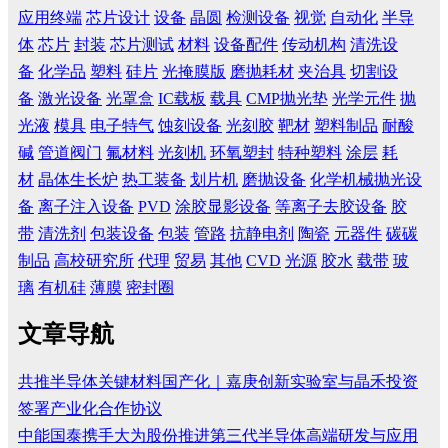
应用终端
芯片设计
设备
晶圆
检测设备
视觉
自动化
半导
体
芯片
封装
芯片测试
材料
设备配件
传动机构
清洗设
备
化学品
塑料
硅片
光掩膜版
磨抛耗材
夹治具
切割设
备
激光设备
光罩盒
IC载板
载具
CMP抛光垫
光学元件
抛
光液
模具
电子特气
蚀刻设备
光刻胶
靶材
塑料制品
耐酸
碱
管道阀门
氟材料
光刻机
环氧塑封
特种塑料
涂层
耗
材
晶体生长炉
热工装备
划片机
磨抛设备
化学机械抛光设
备
离子注入设备
PVD
涂胶显影设备
等离子去胶设备
胶
带
清洗剂
包装设备
包装
管路
抗静电剂
陶瓷
元器件
碳碳
制品
高校研究所
代理
贸易
其他
CVD
光源
胶水
载带
玻
璃
有机硅
薄膜
密封圈
文章导航
共推半导体关键材料国产化｜嘉庚创新实验室与晶禾投资
签署产业化合作协议
中能国泰携手大为股份推进第三代半导体高端研发与应用