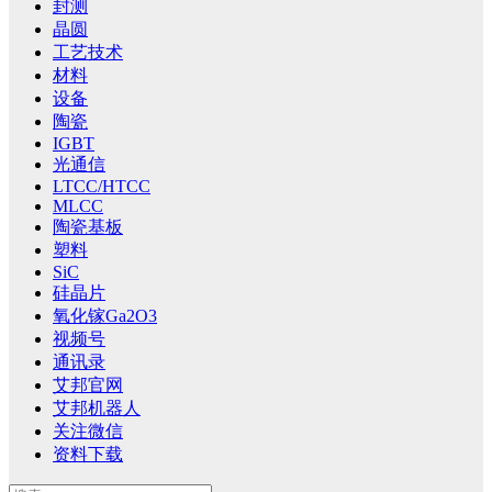
封测
晶圆
工艺技术
材料
设备
陶瓷
IGBT
光通信
LTCC/HTCC
MLCC
陶瓷基板
塑料
SiC
硅晶片
氧化镓Ga2O3
视频号
通讯录
艾邦官网
艾邦机器人
关注微信
资料下载