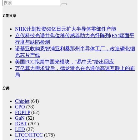
近期文章
NHK计划投资60亿日元扩大半导体零部件产能
立仪科技光谱共焦位移传感器助力光纤阵列(FA)端面平
行度与缺陷检测
诺基亚收购恩智浦亚利桑那州半导体工厂，改造磷化铟
光芯片产线
美国FCC拟禁中国光模块，“易中天”给出回应
万亿算力需求背后，德龙激光在光通信高速互联上的布
局
分类
Chiplet
(64)
CPO
(78)
FOPLP
(62)
GaN
(52)
IGBT
(701)
LED
(27)
LTCC/HTCC
(175)