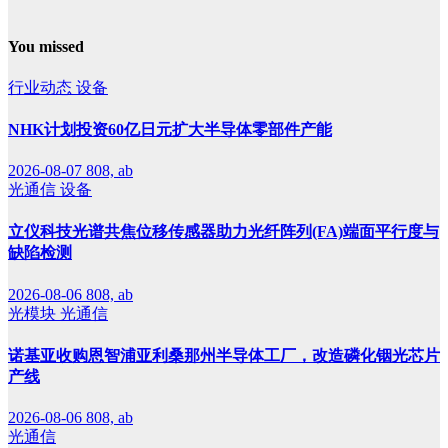
You missed
行业动态
设备
NHK计划投资60亿日元扩大半导体零部件产能
2026-08-07
808, ab
光通信
设备
立仪科技光谱共焦位移传感器助力光纤阵列(FA)端面平行度与
缺陷检测
2026-08-06
808, ab
光模块
光通信
诺基亚收购恩智浦亚利桑那州半导体工厂，改造磷化铟光芯片
产线
2026-08-06
808, ab
光通信