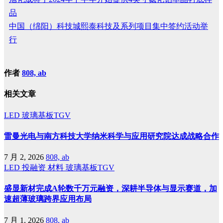
品
中国（绵阳）科技城熙泰科技及系列项目集中签约活动举
行
作者
808, ab
相关文章
LED
玻璃基板TGV
雷曼光电与南方科技大学纳米科学与应用研究院达成战略合作
7 月 2, 2026
808, ab
LED
投融资
材料
玻璃基板TGV
盛显新材完成A轮数千万元融资，深耕半导体与显示赛道，加
速超薄玻璃跨界应用布局
7 月 1, 2026
808, ab