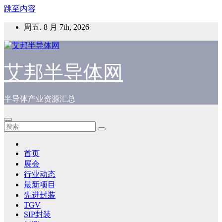
跳至内容
周五. 8 月 7th, 2026
艾邦半导体网
半导体产业资源汇总
首页
展会
行业动态
最新项目
先进封装
TGV
SIP封装