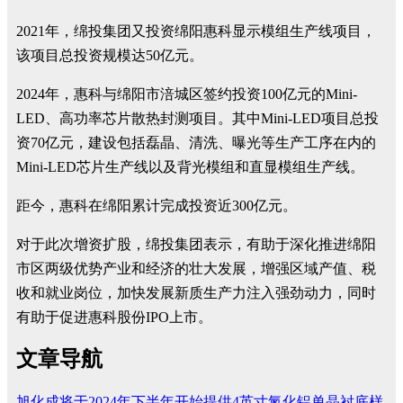
2021年，绵投集团又投资绵阳惠科显示模组生产线项目，
该项目总投资规模达50亿元。
2024年，惠科与绵阳市涪城区签约投资100亿元的Mini-
LED、高功率芯片散热封测项目。其中Mini-LED项目总投
资70亿元，建设包括磊晶、清洗、曝光等生产工序在内的
Mini-LED芯片生产线以及背光模组和直显模组生产线。
距今，惠科在绵阳累计完成投资近300亿元。
对于此次增资扩股，绵投集团表示，有助于深化推进绵阳
市区两级优势产业和经济的壮大发展，增强区域产值、税
收和就业岗位，加快发展新质生产力注入强劲动力，同时
有助于促进惠科股份IPO上市。
文章导航
旭化成将于2024年下半年开始提供4英寸氮化铝单晶衬底样