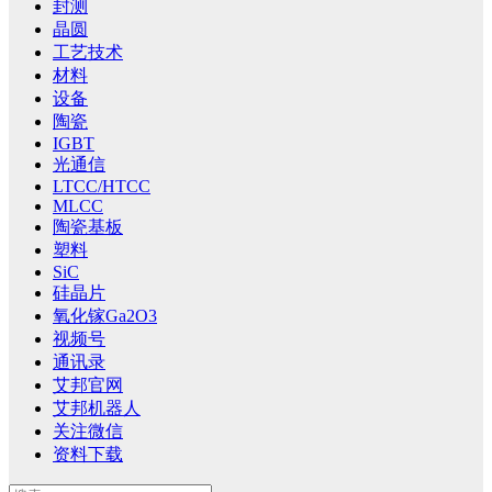
封测
晶圆
工艺技术
材料
设备
陶瓷
IGBT
光通信
LTCC/HTCC
MLCC
陶瓷基板
塑料
SiC
硅晶片
氧化镓Ga2O3
视频号
通讯录
艾邦官网
艾邦机器人
关注微信
资料下载