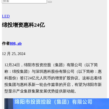
LED
绵投增资惠科24亿
作者
808, ab
12 月 25, 2024
12月24日，绵阳市投资控股（集团）有限公司（以下简
称：绵投集团）与深圳惠科股份有限公司（以下简称：惠
科股份）签订24亿元人民币的增资扩股协议。这标志着绵
投集团与惠科系新一轮合作篇章的开启，有望为绵阳市新
型显示产业集群集聚发展优势提供新动能。