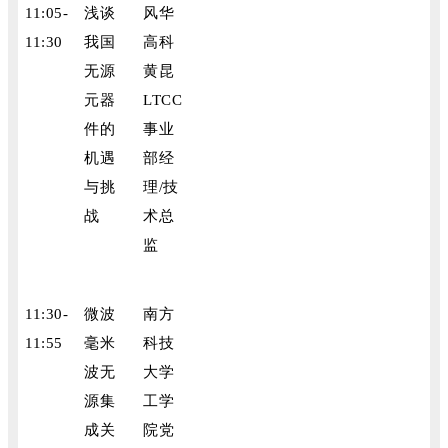
11:05-
浅谈
风华
11:30
我国
高科
无源
黄昆
元器
LTCC
件的
事业
机遇
部经
与挑
理/技
战
术总
监
11:30-
微波
南方
11:55
毫米
科技
波无
大学
源集
工学
成关
院党