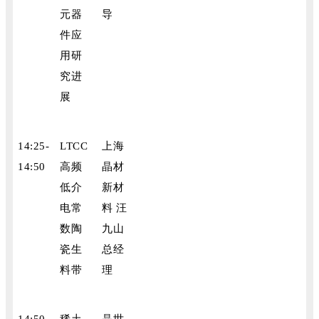
元器
导
件应
用研
究进
展
14:25-
LTCC
上海
14:50
高频
晶材
低介
新材
电常
料 汪
数陶
九山
瓷生
总经
料带
理