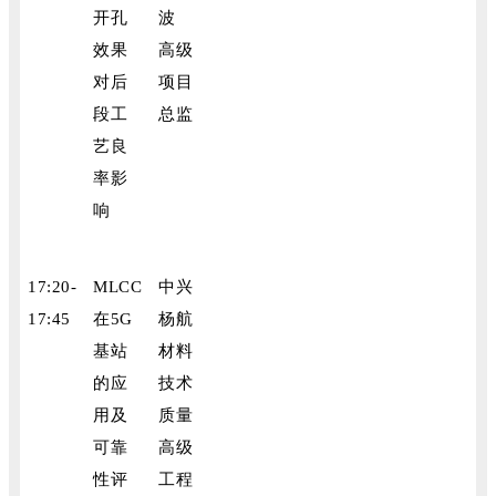
开孔
波
效果
高级
对后
项目
段工
总监
艺良
率影
响
17:20-
MLCC
中兴
17:45
在5G
杨航
基站
材料
的应
技术
用及
质量
可靠
高级
性评
工程