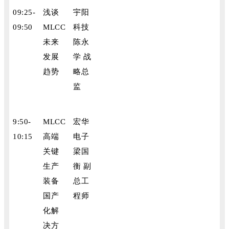
09:25-
浅谈
宇阳
09:50
MLCC
科技
未来
陈永
发展
学 战
趋势
略总
监
9:50-
MLCC
宏华
10:15
高端
电子
关键
梁国
生产
衡 副
装备
总工
国产
程师
化解
决方