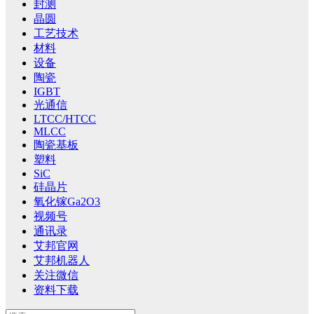
封测
晶圆
工艺技术
材料
设备
陶瓷
IGBT
光通信
LTCC/HTCC
MLCC
陶瓷基板
塑料
SiC
硅晶片
氧化镓Ga2O3
视频号
通讯录
艾邦官网
艾邦机器人
关注微信
资料下载