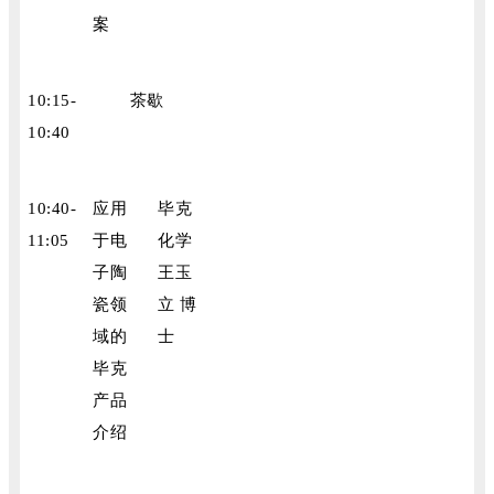
案
10:15-
茶歇
10:40
10:40-
应用
毕克
11:05
于电
化学
子陶
王玉
瓷领
立 博
域的
士
毕克
产品
介绍