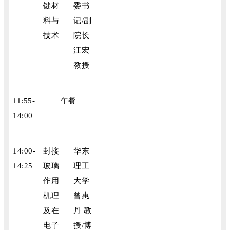
键材
委书
料与
记/副
技术
院长
汪宏
教授
11:55-
午餐
14:00
14:00-
封接
华东
14:25
玻璃
理工
作用
大学
机理
曾惠
及在
丹 教
电子
授/博