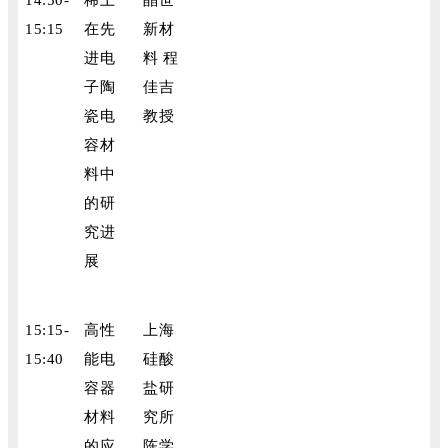
14:50-
稀土
晶世
15:15
在先
新材
进电
料 程
子陶
佳吉
瓷电
教授
容材
料中
的研
究进
展
15:15-
高性
上海
15:40
能电
硅酸
容器
盐研
材料
究所
的应
陈学