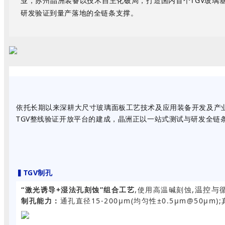
业
，苏州晶洲装备以技术自主化破局，打造
国内首个TGV玻璃
研发验证到量产落地的全链条支撑。
依托长期以来深耕大尺寸玻璃面板工艺技术及应用装备开发及产业
TGV整线验证开放平台的建成，
晶洲正以一站式测试与研发全链
▍
TGV制孔
,
,
温控与
“激光诱导+湿法孔刻蚀”组合工艺
使用高温碱刻蚀
制孔能力：
通孔直径15-200μm(均匀性±0.5μm@50μm