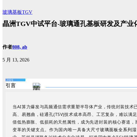
玻璃基板TGV
晶洲TGV中试平台-玻璃通孔基板研发及产业
作者
808, ab
5 月 13, 2026
2026
引言
当AI算力爆发与高频通信需求重塑半导体产业，传统封装技术
高、易翘曲，硅通孔
(
TSV)技术成本高昂、工艺复杂，难以满
借低热膨胀、低损耗的天然属性，成为先进封装的核心赛道，
变革的关键支点。作为国内唯一具备
大尺寸玻璃面板全系列湿