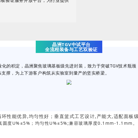
基板验证服务开放平台
，为行业提供
晶洲TGV中试平台
全流程装备与工艺双验证
化的积淀，晶洲聚焦玻璃基板级先进封装，致力于突破TGV技术瓶颈
条支撑，为上下游客户构筑从实验室到量产的坚实桥梁。
循环性能优异,均匀性好；
垂直篮式工艺设计
,
产能大
,
适配面板
);真圆度U%≤5%；均匀性U%≤5%;兼容玻璃厚度0.1mm-1.1mm。