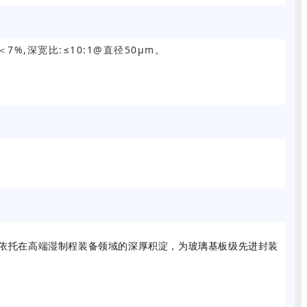
＜7%,深宽比
:
≤10:1@直径50μm。
洲依托在高端湿制程装备领域的深厚积淀，为玻璃基板级先进封装