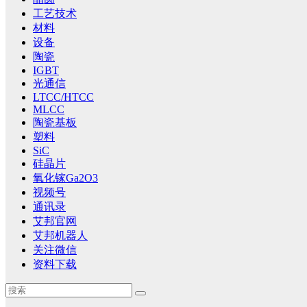
工艺技术
材料
设备
陶瓷
IGBT
光通信
LTCC/HTCC
MLCC
陶瓷基板
塑料
SiC
硅晶片
氧化镓Ga2O3
视频号
通讯录
艾邦官网
艾邦机器人
关注微信
资料下载