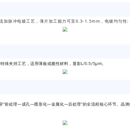
脉冲电镀工艺，薄片加工能力可至0.3-1.5mm，电镀均匀性:
殊夹持工艺，适用薄板或脆性材料，显影L/S:5/5μm。
贯穿“前处理—成孔—图形化—金属化—后处理”的全流程核心环节。晶