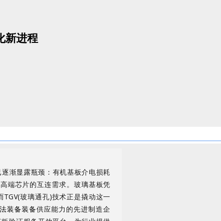
化新进程
已逐渐显露瓶颈：有机基板介电损耗
足高端芯片的互连需求。玻璃基板凭
而
TGV(玻璃通孔
)
技术
正是撬动这一
法装备装备
供应能力的先进制造企