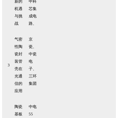
新的
中科
机遇
芯集
与挑
成电
战
路、
气密
京
性陶
瓷、
瓷封
中瓷
装管
电
3
壳在
子、
光通
三环
信的
集团
应用
陶瓷
中电
基板
55