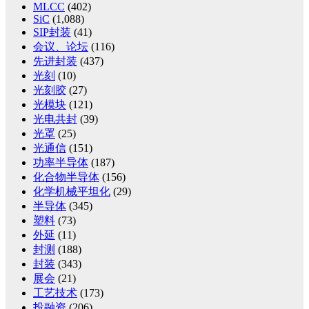
MLCC
(402)
SiC
(1,088)
SIP封装
(41)
会议、论坛
(116)
先进封装
(437)
光刻
(10)
光刻胶
(27)
光模块
(121)
光电共封
(39)
光罩
(25)
光通信
(151)
功率半导体
(187)
化合物半导体
(156)
化学机械平坦化
(29)
半导体
(345)
塑料
(73)
外延
(11)
封测
(188)
封装
(343)
展会
(21)
工艺技术
(173)
投融资
(206)