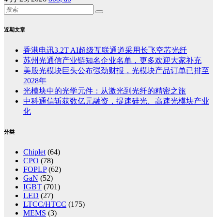
近期文章
香港电讯3.2T AI超级互联通道采用长飞空芯光纤
苏州光通信产业链知名企业名单，更多欢迎大家补充
美股光模块巨头公布强劲财报，光模块产品订单已排至
2028年
光模块中的光学元件：从激光到光纤的精密之旅
中科通信斩获数亿元融资，提速硅光、高速光模块产业
化
分类
Chiplet
(64)
CPO
(78)
FOPLP
(62)
GaN
(52)
IGBT
(701)
LED
(27)
LTCC/HTCC
(175)
MEMS
(3)