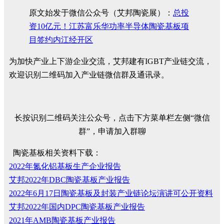
原文始发于微信公众号（艾邦陶瓷展）：
总投
资10亿元！江苏富乐华功率半导体陶瓷基板项
目签约内江经开区
为加快产业上下游企业交流，艾邦建有IGBT产业链交流，
欢迎识别二维码加入产业链微信群及通讯录。
长按识别二维码关注公众号，点击下方菜单栏左侧“微信
群”，申请加入群聊
陶瓷基板相关资料下载：
2022年氮化铝基板生产企业报告
艾邦2022年DBC陶瓷基板产业报告
2022年6月17日陶瓷基板及封装产业链论坛演讲可公开资料
艾邦2022年国内DPC陶瓷基板产业报告
2021年AMB陶瓷基板产业报告