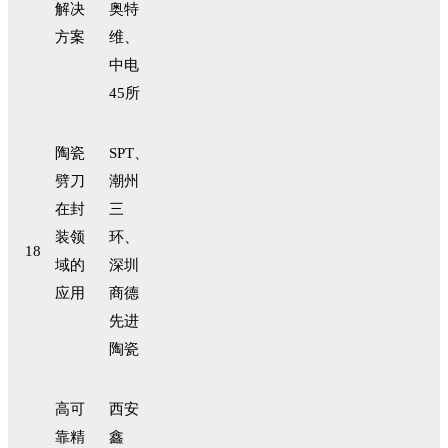
解决
奥特
方案
维、
中电
45所
陶瓷
SPT、
劈刀
潮州
在封
三
装领
环、
18
域的
深圳
应用
商德
先进
陶瓷
高可
西安
靠精
鑫