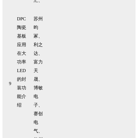
汇、
DPC
苏州
陶瓷
昀
基板
冢、
应用
利之
在大
达、
功率
富力
LED
天
的封
晟、
9
装功
博敏
能介
电
绍
子、
赛创
电
气、