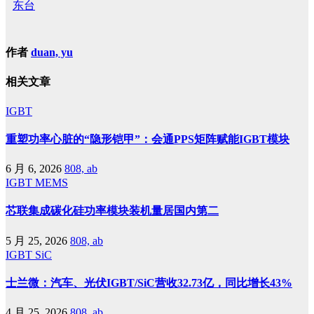
东台
作者
duan, yu
相关文章
IGBT
重塑功率心脏的“隐形铠甲”：会通PPS矩阵赋能IGBT模块
6 月 6, 2026
808, ab
IGBT
MEMS
芯联集成碳化硅功率模块装机量居国内第二
5 月 25, 2026
808, ab
IGBT
SiC
士兰微：汽车、光伏IGBT/SiC营收32.73亿，同比增长43%
4 月 25, 2026
808, ab