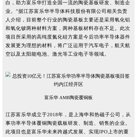
白，助力富乐华打造全国一流的陶瓷基板研发、制造企
业。”据江苏富乐华半导体科技股份有限公司相关负责
人介绍，目前整个行业的陶瓷基板主要还是采用氧化铝
和氧化铍两种材料方案，两种基板材料存在不足。此次
项目所采用的高纯度氮化硅方案是今后功率半导体器件
发展更为理想的材料，将广泛运用于汽车电子，航天航
空以及太阳能电池、激光等工业电子等领域。
富乐华 AMB陶瓷覆铜板
江苏富乐华成立于2018年，是上海申和热磁子公司，从
事功率半导体覆铜陶瓷载板研发、制造、销售的企业。
此项目也是富乐华未来跨越式发展、实现IP
O上市的重