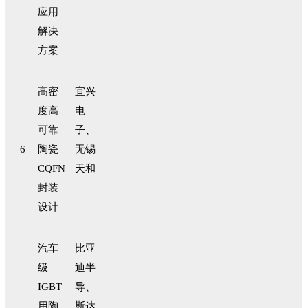
应用
解决
方案
高密
宜兴
度高
电
可靠
子、
6
陶瓷
无锡
CQFN
天和
封装
设计
汽车
比亚
级
迪半
IGBT
导、
用陶
斯达