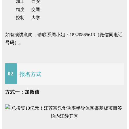
加工
西安
精度
交通
控制
大学
如有演讲意向，请联系周小姐：18320865613（微信同电话
号码）。
02
报名方式
方式一：加微信