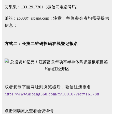
艾果果：13312917301（微信同电话号码），
邮箱：ab008@aibang.com；
注意：每位参会者均需要提供
信息；
方式二：长按二维码扫码在线登记报名
或者复制下面网址到浏览器后，微信注册报名
https://www.aibang360.com/m/100107?ref=161788
点击阅读原文查看会议详情