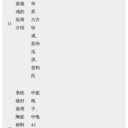
装领
华
域的
昇、
应用
六方
11
介绍
钰
成、
苏州
泓
湃、
贺利
氏
系统
中瓷
级封
电
装用
子、
陶瓷
中电
材料
43