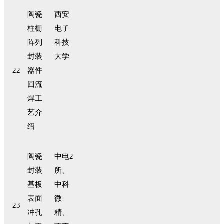
陶瓷
西安
柱栅
电子
阵列
科技
封装
大学
22
器件
回流
焊工
艺介
绍
陶瓷
中电2
封装
所、
基板
中科
表面
微
23
冲孔
精、