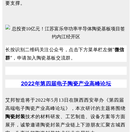
要支撑。
长按识别二维码关注公众号，点击下方菜单栏左侧“
微信
群
”，申请加入陶瓷基板交流群。
2022年第四届电子陶瓷产业高峰论坛
艾邦智造将于2022年5月13日在陕西西安举办《第四届
高端电子陶瓷产业高峰论坛》，本次研讨的主题将围绕
陶瓷封装
技术的材料研发、工艺制造、设备方案等方面
展开，诚挚邀请陶瓷封装产业链上下游朋友汇聚古城西