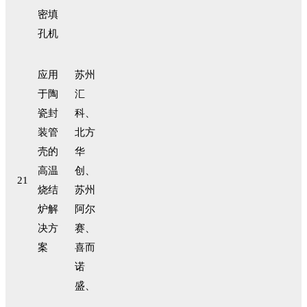
密填
孔机
应用
苏州
于陶
汇
瓷封
科、
装管
北方
壳的
华
高温
创、
21
烧结
苏州
炉解
阿尔
决方
赛、
案
喜而
诺
盛、