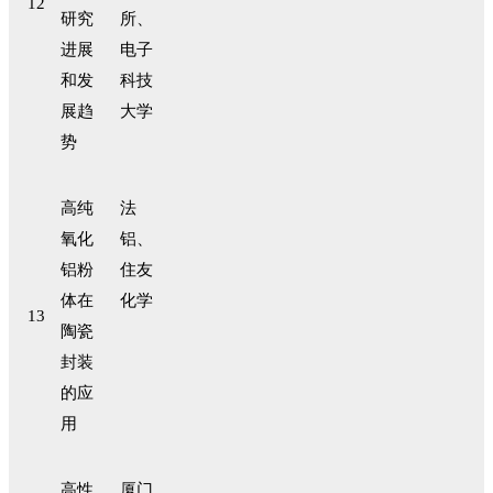
12
研究
所、
进展
电子
和发
科技
展趋
大学
势
高纯
法
氧化
铝、
铝粉
住友
体在
化学
13
陶瓷
封装
的应
用
高性
厦门