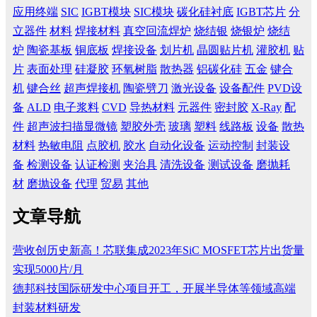
应用终端
SIC
IGBT模块
SIC模块
碳化硅衬底
IGBT芯片
分
立器件
材料
焊接材料
真空回流焊炉
烧结银
烧银炉
烧结
炉
陶瓷基板
铜底板
焊接设备
划片机
晶圆贴片机
灌胶机
贴
片
表面处理
硅凝胶
环氧树脂
散热器
铝碳化硅
五金
键合
机
键合丝
超声焊接机
陶瓷劈刀
激光设备
设备配件
PVD设
备
ALD
电子浆料
CVD
导热材料
元器件
密封胶
X-Ray
配
件
超声波扫描显微镜
塑胶外壳
玻璃
塑料
线路板
设备
散热
材料
热敏电阻
点胶机
胶水
自动化设备
运动控制
封装设
备
检测设备
认证检测
夹治具
清洗设备
测试设备
磨抛耗
材
磨抛设备
代理
贸易
其他
文章导航
营收创历史新高！芯联集成2023年SiC MOSFET芯片出货量
实现5000片/月
德邦科技国际研发中心项目开工，开展半导体等领域高端
封装材料研发