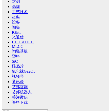
封测
晶圆
工艺技术
材料
设备
陶瓷
IGBT
光通信
LTCC/HTCC
MLCC
陶瓷基板
塑料
SiC
硅晶片
氧化镓Ga2O3
视频号
通讯录
艾邦官网
艾邦机器人
关注微信
资料下载