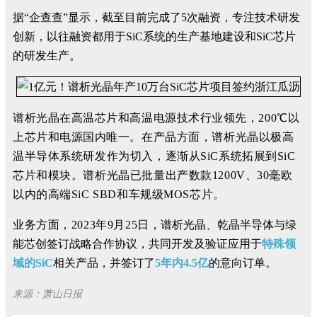
据“企查查”显示，截至目前完成了5次融资，专注技术研发
创新，以往融资都用于SiC系统的生产基地建设和SiC芯片
的研发生产。
谱析光晶在高温芯片和高温电源技术行业领先，200℃以
上芯片和电源国内唯一。
在产品方面，谱析光晶以极高
温半导体系统研发作为切入，逐渐从
S
i
C
系统拓
展到
S
i
C
芯片和模块。
谱析光晶已批量出产数款1200V、30
毫欧
以内的高
端
S
i
C
SBD和车规
级MOS芯片。
业务方面，2023年9月25日，
谱析光晶、乾晶半导体与绿
能芯创签订战略合作协议，共同开发及验证应用于
特殊领
域的SiC
相关产品，并签订了
5年内4.5亿
的意向订单。
来源：萧山日报