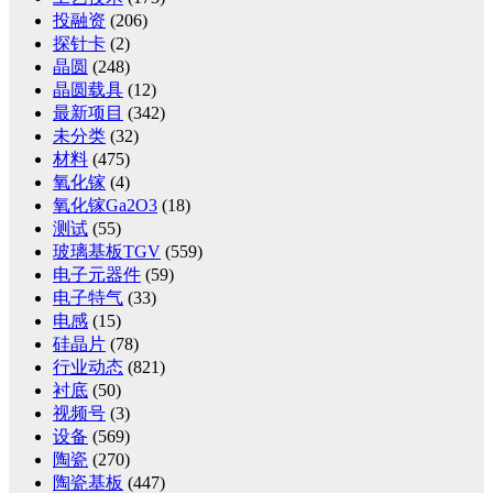
投融资
(206)
探针卡
(2)
晶圆
(248)
晶圆载具
(12)
最新项目
(342)
未分类
(32)
材料
(475)
氧化镓
(4)
氧化镓Ga2O3
(18)
测试
(55)
玻璃基板TGV
(559)
电子元器件
(59)
电子特气
(33)
电感
(15)
硅晶片
(78)
行业动态
(821)
衬底
(50)
视频号
(3)
设备
(569)
陶瓷
(270)
陶瓷基板
(447)