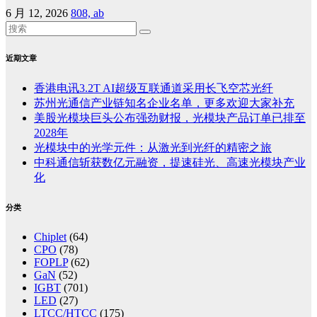
6 月 12, 2026
808, ab
近期文章
香港电讯3.2T AI超级互联通道采用长飞空芯光纤
苏州光通信产业链知名企业名单，更多欢迎大家补充
美股光模块巨头公布强劲财报，光模块产品订单已排至
2028年
光模块中的光学元件：从激光到光纤的精密之旅
中科通信斩获数亿元融资，提速硅光、高速光模块产业
化
分类
Chiplet
(64)
CPO
(78)
FOPLP
(62)
GaN
(52)
IGBT
(701)
LED
(27)
LTCC/HTCC
(175)