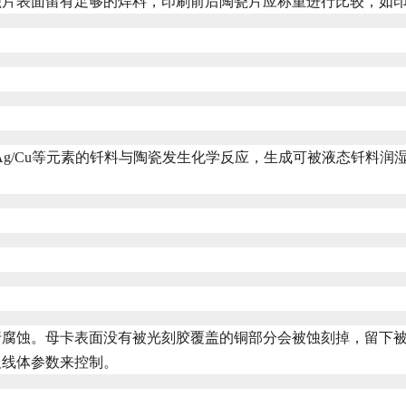
瓷片表面留有足够的焊料，印刷前后陶瓷片应称重进行比较，如
/Ag/Cu等元素的钎料与陶瓷发生化学反应，生成可被液态钎料
行腐蚀。母卡表面没有被光刻胶覆盖的铜部分会被蚀刻掉，留下
及线体参数来控制。