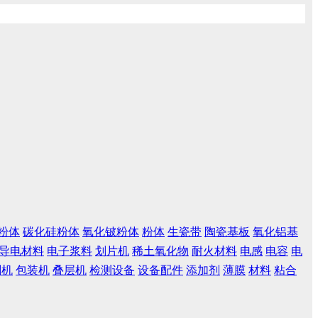
粉体
碳化硅粉体
氧化铍粉体
粉体
生瓷带
陶瓷基板
氧化铝基
导电材料
电子浆料
划片机
稀土氧化物
耐火材料
电感
电容
电
刷机
包装机
叠层机
检测设备
设备配件
添加剂
薄膜
材料
粘合