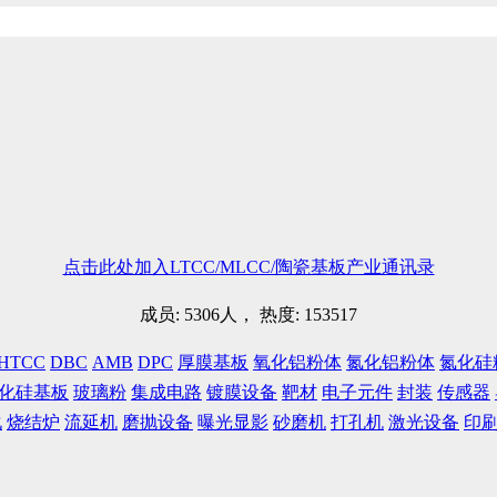
点击此处加入LTCC/MLCC/陶瓷基板产业通讯录
成员: 5306人， 热度: 153517
HTCC
DBC
AMB
DPC
厚膜基板
氧化铝粉体
氮化铝粉体
氮化硅
化硅基板
玻璃粉
集成电路
镀膜设备
靶材
电子元件
封装
传感器
化
烧结炉
流延机
磨抛设备
曝光显影
砂磨机
打孔机
激光设备
印