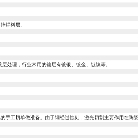
除掉焊料层。
镀层处理，行业常用的镀层有镀银、镀金、镀镍等。
续的手工切单做准备。由于铜经过蚀刻，激光切割主要作用在陶