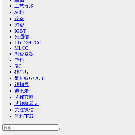
工艺技术
材料
设备
陶瓷
IGBT
光通信
LTCC/HTCC
MLCC
陶瓷基板
塑料
SiC
硅晶片
氧化镓Ga2O3
视频号
通讯录
艾邦官网
艾邦机器人
关注微信
资料下载