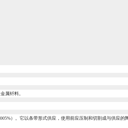
性金属钎料。
氧<0.0005%）。它以条带形式供应，使用前应压制和切割成与