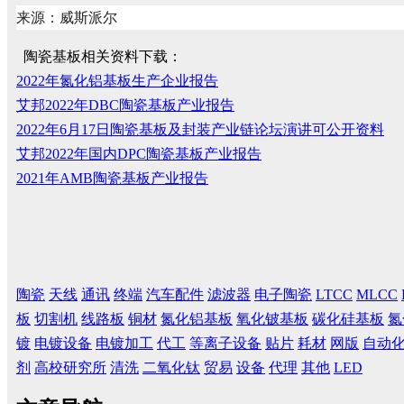
来源：威斯派尔
陶瓷基板相关资料下载：
2022年氮化铝基板生产企业报告
艾邦2022年DBC陶瓷基板产业报告
2022年6月17日陶瓷基板及封装产业链论坛演讲可公开资料
艾邦2022年国内DPC陶瓷基板产业报告
2021年AMB陶瓷基板产业报告
陶瓷
天线
通讯
终端
汽车配件
滤波器
电子陶瓷
LTCC
MLCC
板
切割机
线路板
铜材
氮化铝基板
氧化铍基板
碳化硅基板
氮
镀
电镀设备
电镀加工
代工
等离子设备
贴片
耗材
网版
自动
剂
高校研究所
清洗
二氧化钛
贸易
设备
代理
其他
LED