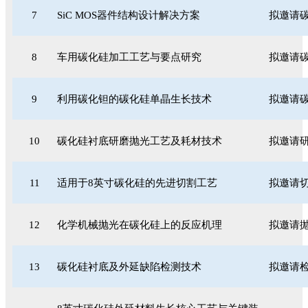
7
SiC MOS器件结构设计解决方案
拟邀请
8
车用碳化硅加工工艺与要点研究
拟邀请
9
利用碳化钽的碳化硅单晶生长技术
拟邀请碳
10
碳化硅衬底研磨抛光工艺及耗材技术
拟邀请
11
适用于8英寸碳化硅的先进切割工艺
拟邀请
12
化学机械抛光在碳化硅上的反应机理
拟邀请
13
碳化硅衬底及外延缺陷检测技术
拟邀请