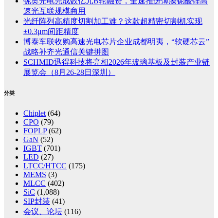
铌奥光电完成数亿元B轮融资，全速推进薄膜铌酸锂高
速光互联规模商用
光纤阵列高精度切割加工难？这款超精密切割机实现
±0.3μm间距精度
博泰车联收购高速光电芯片企业成都明夷，“软硬芯云”
战略补齐光通信关键拼图
SCHMID迅得科技将亮相2026年玻璃基板及封装产业链
展览会（8月26-28日深圳）
分类
Chiplet
(64)
CPO
(79)
FOPLP
(62)
GaN
(52)
IGBT
(701)
LED
(27)
LTCC/HTCC
(175)
MEMS
(3)
MLCC
(402)
SiC
(1,088)
SIP封装
(41)
会议、论坛
(116)