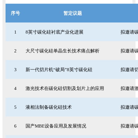
序号
暂定议题
1
8英寸碳化硅衬底产业化进展
拟邀请
2
大尺寸碳化硅单晶生长技术痛点解析
拟邀请
3
新一代切片机“破局”8英寸碳化硅
拟邀请
4
激光技术在碳化硅切割及划片上的应用
拟邀请激
5
液相法制备碳化硅技术
拟邀请碳
6
国产MBE设备应用及发展情况
拟邀请