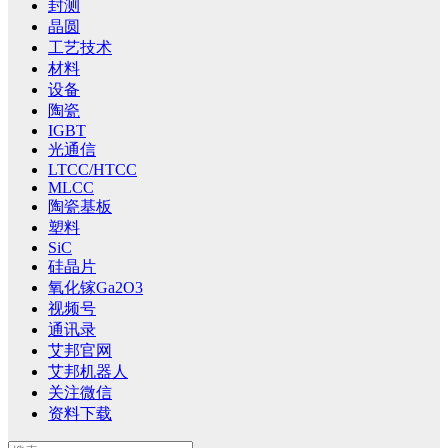
封测
晶圆
工艺技术
材料
设备
陶瓷
IGBT
光通信
LTCC/HTCC
MLCC
陶瓷基板
塑料
SiC
硅晶片
氧化镓Ga2O3
视频号
通讯录
艾邦官网
艾邦机器人
关注微信
资料下载