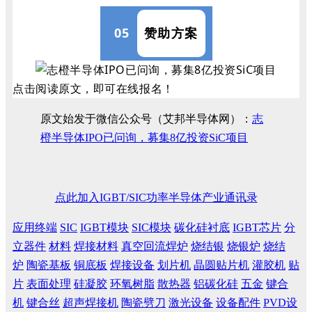
05
赞助方案
点击阅读原文，即可在线报名！
原文始发于微信公众号（艾邦半导体网）：
志
橙半导体IPO已问询，募集8亿投资SiC项目
点此加入IGBT/SIC功率半导体产业通讯录
应用终端
SIC
IGBT模块
SIC模块
碳化硅衬底
IGBT芯片
分
立器件
材料
焊接材料
真空回流焊炉
烧结银
烧银炉
烧结
炉
陶瓷基板
铜底板
焊接设备
划片机
晶圆贴片机
灌胶机
贴
片
表面处理
硅凝胶
环氧树脂
散热器
铝碳化硅
五金
键合
机
键合丝
超声焊接机
陶瓷劈刀
激光设备
设备配件
PVD设