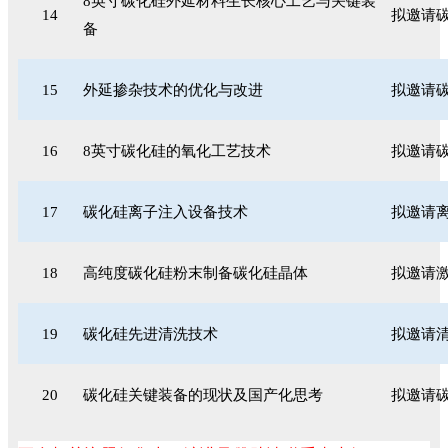
8英寸碳化硅外延材料生长核心工艺与关键装
14
拟邀请
备
15
外延掺杂技术的优化与改进
拟邀请
16
8英寸碳化硅的氧化工艺技术
拟邀请碳
17
碳化硅离子注入设备技术
拟邀请
18
高纯度碳化硅粉末制备碳化硅晶体
拟邀请激
19
碳化硅先进清洗技术
拟邀请
20
碳化硅关键装备的现状及国产化思考
拟邀请