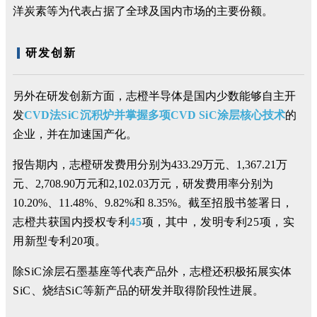
洋炭素等为代表占据了全球及国内市场的主要份额。
研发创新
另外在研发创新方面，志橙半导体是国内少数能够自主开
发
CVD法
SiC
沉积炉并掌握多项CVD
SiC
涂层核心技术
的
企业，并在加速国产化。
报告期内，志橙研发费用分别为433.29万元、1,367.21万
元、2,708.90万元和2,102.03万元，研发费用率分别为
10.20%、11.48%、9.82%和 8.35%。
截至招股书签署日，
志橙共获国内授权专利
45
项，其中，发明专利25项，实
用新型专利20项。
除
S
i
C
涂层石墨基座等代表产品外，志橙还积极拓展实体
S
i
C
、烧结
S
i
C
等新产品的研发并取得阶段性进展。