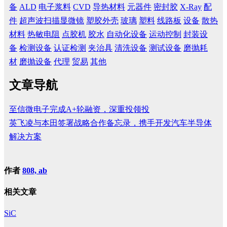
备
ALD
电子浆料
CVD
导热材料
元器件
密封胶
X-Ray
配
件
超声波扫描显微镜
塑胶外壳
玻璃
塑料
线路板
设备
散热
材料
热敏电阻
点胶机
胶水
自动化设备
运动控制
封装设
备
检测设备
认证检测
夹治具
清洗设备
测试设备
磨抛耗
材
磨抛设备
代理
贸易
其他
文章导航
至信微电子完成A+轮融资，深重投领投
英飞凌与本田签署战略合作备忘录，携手开发汽车半导体
解决方案
作者
808, ab
相关文章
SiC