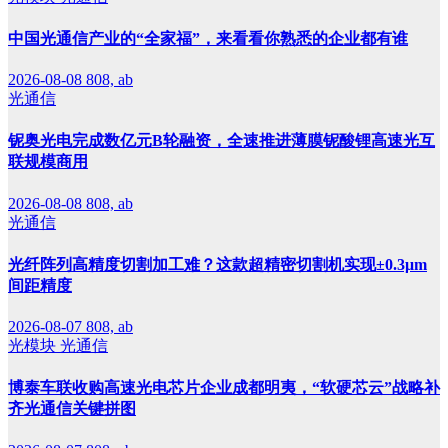
中国光通信产业的“全家福”，来看看你熟悉的企业都有谁
2026-08-08
808, ab
光通信
铌奥光电完成数亿元B轮融资，全速推进薄膜铌酸锂高速光互
联规模商用
2026-08-08
808, ab
光通信
光纤阵列高精度切割加工难？这款超精密切割机实现±0.3μm
间距精度
2026-08-07
808, ab
光模块
光通信
博泰车联收购高速光电芯片企业成都明夷，“软硬芯云”战略补
齐光通信关键拼图