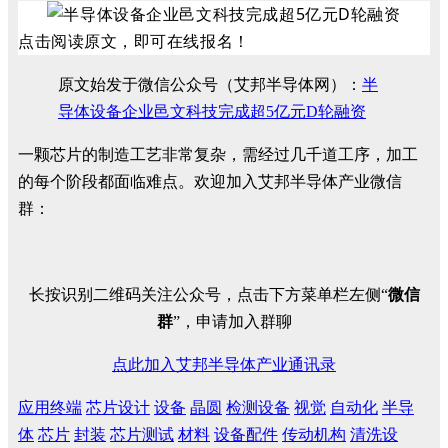
点击阅读原文，即可在线报名！
原文始发于微信公众号（艾邦半导体网）：
半
导体设备企业邑文科技完成超5亿元D轮融资
一颗芯片的制造工艺非常复杂，需经过几千道工序，加工
的每个阶段都面临难点。欢迎加入艾邦半导体产业微信
群：
长按识别二维码关注公众号，点击下方菜单栏左侧“
微信
群
”，申请加入群聊
点此加入艾邦半导体产业通讯录
应用终端
芯片设计
设备
晶圆
检测设备
视觉
自动化
半导
体
芯片
封装
芯片测试
材料
设备配件
传动机构
清洗设