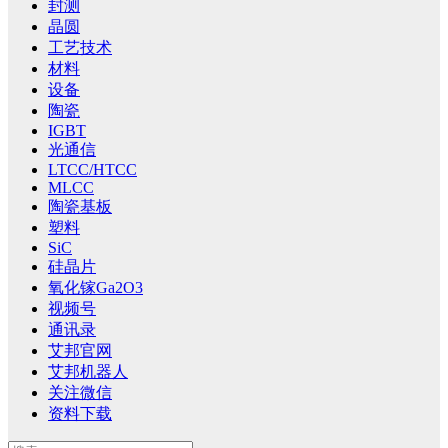
封测
晶圆
工艺技术
材料
设备
陶瓷
IGBT
光通信
LTCC/HTCC
MLCC
陶瓷基板
塑料
SiC
硅晶片
氧化镓Ga2O3
视频号
通讯录
艾邦官网
艾邦机器人
关注微信
资料下载