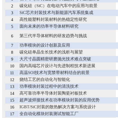
碳化硅（SiC）在电动汽车中的应用与前景
2
SiC芯片封装技术与新能源汽车系统集成
3
高性能塑料封装材料的热稳定性研究
4
面向未来的功率半导体材料研究
5
第三代半导体材料的研发趋势与挑战
6
功率模块的设计创新及应用
7
碳化硅单晶生长技术的浅析与展望
8
大尺寸晶圆精密研磨抛光技术难点突破
9
国内高端芯片设计与先进制程技术新进展
10
高温SOI技术与宽禁带材料结合的前景
11
烧结工艺的自动化与智能化
12
功率模块封装过程中的清洗技术
13
高可靠功率半导体封装陶瓷衬板技术
14
超声波焊接技术在功率模块封装的应用优势
15
IGBT/SiC封装的散热解决方案与系统设计
16
全自动化模块封装测试智能工厂
17