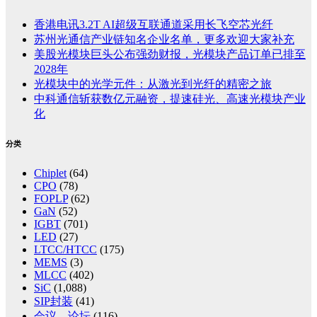
香港电讯3.2T AI超级互联通道采用长飞空芯光纤
苏州光通信产业链知名企业名单，更多欢迎大家补充
美股光模块巨头公布强劲财报，光模块产品订单已排至
2028年
光模块中的光学元件：从激光到光纤的精密之旅
中科通信斩获数亿元融资，提速硅光、高速光模块产业
化
分类
Chiplet
(64)
CPO
(78)
FOPLP
(62)
GaN
(52)
IGBT
(701)
LED
(27)
LTCC/HTCC
(175)
MEMS
(3)
MLCC
(402)
SiC
(1,088)
SIP封装
(41)
会议、论坛
(116)