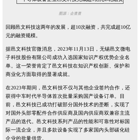
图源：企查查
回顾
邑文
科技
这两年的发展，超10次融资，共完成超10亿
元的融资规模。
据
邑文科技官微消息，2023年11月13日，
无锡邑文微电
子科技股份有限公司成功入选国家知识产权优势企业名
单。
这一荣誉肯定了邑文科技在知识产权创新、保护和
商业化方面取得的显著成就。
在2023年期间，
邑文科技不仅与其他企业签约合作，还
获得中车时代半导体首次批量采购国产设备订单。
目
前，邑文科技已
成功打破部分国外技术的垄断
，实现了
对国外头部零配件合作供应商及国内供应商双兼容主流
产品
的迭代。
邑文科技系列产品的性能和可靠性对标国
际一流企
业，并且多款设备实现了多家国内头部碳化硅
企业的批量供货。