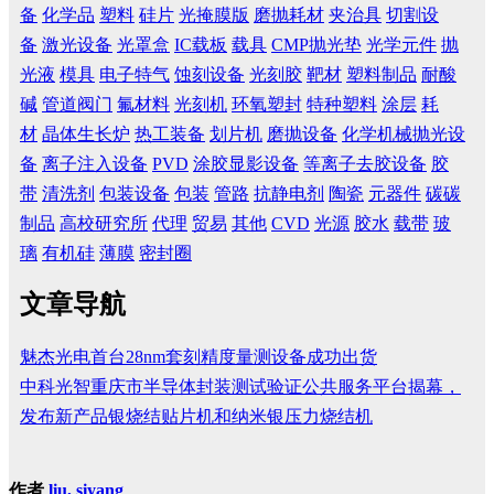
备
化学品
塑料
硅片
光掩膜版
磨抛耗材
夹治具
切割设
备
激光设备
光罩盒
IC载板
载具
CMP抛光垫
光学元件
抛
光液
模具
电子特气
蚀刻设备
光刻胶
靶材
塑料制品
耐酸
碱
管道阀门
氟材料
光刻机
环氧塑封
特种塑料
涂层
耗
材
晶体生长炉
热工装备
划片机
磨抛设备
化学机械抛光设
备
离子注入设备
PVD
涂胶显影设备
等离子去胶设备
胶
带
清洗剂
包装设备
包装
管路
抗静电剂
陶瓷
元器件
碳碳
制品
高校研究所
代理
贸易
其他
CVD
光源
胶水
载带
玻
璃
有机硅
薄膜
密封圈
文章导航
魅杰光电首台28nm套刻精度量测设备成功出货
中科光智重庆市半导体封装测试验证公共服务平台揭幕，
发布新产品银烧结贴片机和纳米银压力烧结机
作者
liu, siyang