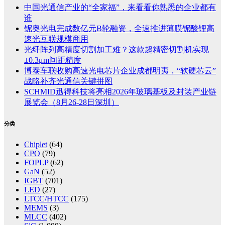
中国光通信产业的“全家福”，来看看你熟悉的企业都有
谁
铌奥光电完成数亿元B轮融资，全速推进薄膜铌酸锂高
速光互联规模商用
光纤阵列高精度切割加工难？这款超精密切割机实现
±0.3μm间距精度
博泰车联收购高速光电芯片企业成都明夷，“软硬芯云”
战略补齐光通信关键拼图
SCHMID迅得科技将亮相2026年玻璃基板及封装产业链
展览会（8月26-28日深圳）
分类
Chiplet
(64)
CPO
(79)
FOPLP
(62)
GaN
(52)
IGBT
(701)
LED
(27)
LTCC/HTCC
(175)
MEMS
(3)
MLCC
(402)