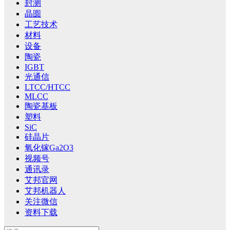
封测
晶圆
工艺技术
材料
设备
陶瓷
IGBT
光通信
LTCC/HTCC
MLCC
陶瓷基板
塑料
SiC
硅晶片
氧化镓Ga2O3
视频号
通讯录
艾邦官网
艾邦机器人
关注微信
资料下载