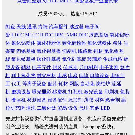
点击此处加入LTCC/MLCC/陶瓷基板产业通讯录
成员: 5306人， 热度: 153517
陶瓷
天线
通讯
终端
汽车配件
滤波器
电子陶
瓷
LTCC
MLCC
HTCC
DBC
AMB
DPC
厚膜基板
氧化铝粉
体
氮化铝粉体
氮化硅粉体
碳化硅粉体
氧化铍粉体
粉体
生
瓷带
陶瓷基板
氧化铝基板
切割机
线路板
铜材
氮化铝基
板
氧化铍基板
碳化硅基板
氮化硅基板
玻璃粉
集成电路
镀
膜设备
靶材
电子元件
封装
传感器
导电材料
电子浆料
划片
机
稀土氧化物
耐火材料
电感
电容
电镀
电镀设备
电镀加
工
代工
等离子设备
贴片
耗材
网版
自动化
烧结炉
流延
机
磨抛设备
曝光显影
砂磨机
打孔机
激光设备
印刷机
包装
机
叠层机
检测设备
设备配件
添加剂
薄膜
材料
粘合剂
高
校研究所
清洗
二氧化钛
贸易
设备
代理
其他
LED
先进封装设备类似前道晶圆制造设备，供应商受益先进封
测产业增长。随着先进封装的发展，Bumping(凸块)、
Flip(倒装) 、TSV 和 RDL(重布线)等新的连接形式所需要用