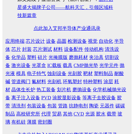
星盛大揭牌子公司——航科天汇，引领区域科
技新篇章
点此加入艾邦半导体产业通讯录
应用终端
芯片设计
设备
晶圆
检测设备
视觉
自动化
半导
体
芯片
封装
芯片测试
材料
设备配件
传动机构
清洗设
备
化学品
塑料
硅片
光掩膜版
磨抛耗材
夹治具
切割设
备
激光设备
光罩盒
IC载板
载具
CMP抛光垫
光学元件
抛
光液
模具
电子特气
蚀刻设备
光刻胶
靶材
塑料制品
耐酸
碱
管道阀门
氟材料
光刻机
环氧塑封
特种塑料
涂层
耗
材
晶体生长炉
热工装备
划片机
磨抛设备
化学机械抛光设
备
离子注入设备
PVD
涂胶显影设备
等离子去胶设备
胶
带
清洗剂
包装设备
包装
管路
抗静电剂
陶瓷
元器件
碳碳
制品
高校研究所
代理
贸易
其他
CVD
光源
胶水
载带
玻
璃
有机硅
薄膜
密封圈