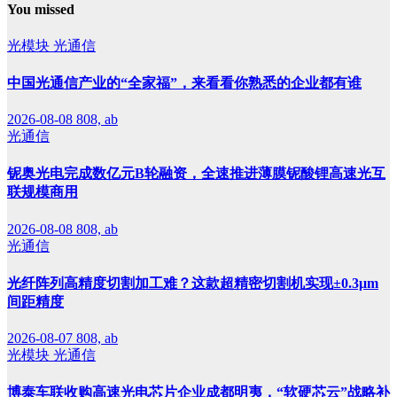
You missed
光模块
光通信
中国光通信产业的“全家福”，来看看你熟悉的企业都有谁
2026-08-08
808, ab
光通信
铌奥光电完成数亿元B轮融资，全速推进薄膜铌酸锂高速光互
联规模商用
2026-08-08
808, ab
光通信
光纤阵列高精度切割加工难？这款超精密切割机实现±0.3μm
间距精度
2026-08-07
808, ab
光模块
光通信
博泰车联收购高速光电芯片企业成都明夷，“软硬芯云”战略补