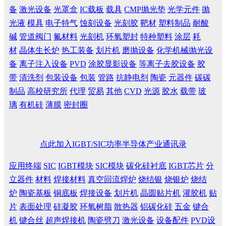
备
激光设备
光罩盒
IC载板
载具
CMP抛光垫
光学元件
抛
光液
模具
电子特气
蚀刻设备
光刻胶
靶材
塑料制品
耐酸
碱
管道阀门
氟材料
光刻机
环氧塑封
特种塑料
涂层
耗
材
晶体生长炉
热工装备
划片机
磨抛设备
化学机械抛光设
备
离子注入设备
PVD
涂胶显影设备
等离子去胶设备
胶
带
清洗剂
包装设备
包装
管路
抗静电剂
陶瓷
元器件
碳碳
制品
高校研究所
代理
贸易
其他
CVD
光源
胶水
载带
玻
璃
有机硅
薄膜
密封圈
点此加入IGBT/SIC功率半导体产业通讯录
应用终端
SIC
IGBT模块
SIC模块
碳化硅衬底
IGBT芯片
分
立器件
材料
焊接材料
真空回流焊炉
烧结银
烧银炉
烧结
炉
陶瓷基板
铜底板
焊接设备
划片机
晶圆贴片机
灌胶机
贴
片
表面处理
硅凝胶
环氧树脂
散热器
铝碳化硅
五金
键合
机
键合丝
超声焊接机
陶瓷劈刀
激光设备
设备配件
PVD设