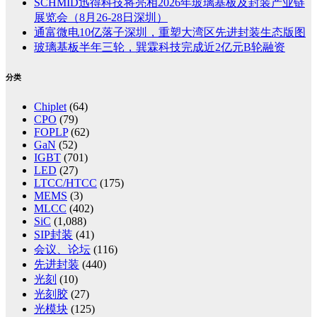
SCHMID迅得科技将亮相2026年玻璃基板及封装产业链
展览会（8月26-28日深圳）
通富微电10亿落子深圳，重塑大湾区先进封装生态版图
玻璃基板半年三轮，巽霖科技完成近2亿元B轮融资
分类
Chiplet
(64)
CPO
(79)
FOPLP
(62)
GaN
(52)
IGBT
(701)
LED
(27)
LTCC/HTCC
(175)
MEMS
(3)
MLCC
(402)
SiC
(1,088)
SIP封装
(41)
会议、论坛
(116)
先进封装
(440)
光刻
(10)
光刻胶
(27)
光模块
(125)