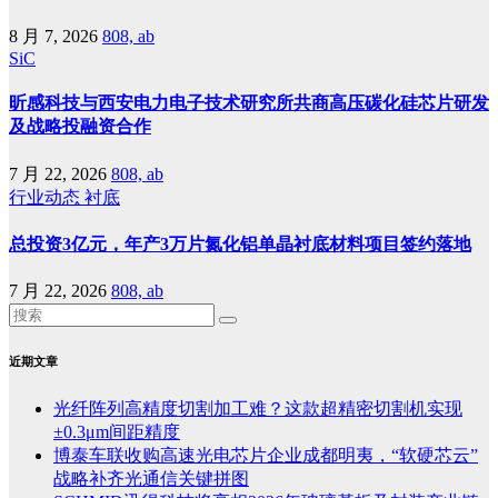
8 月 7, 2026
808, ab
SiC
昕感科技与西安电力电子技术研究所共商高压碳化硅芯片研发
及战略投融资合作
7 月 22, 2026
808, ab
行业动态
衬底
总投资3亿元，年产3万片氮化铝单晶衬底材料项目签约落地
7 月 22, 2026
808, ab
近期文章
光纤阵列高精度切割加工难？这款超精密切割机实现
±0.3μm间距精度
博泰车联收购高速光电芯片企业成都明夷，“软硬芯云”
战略补齐光通信关键拼图