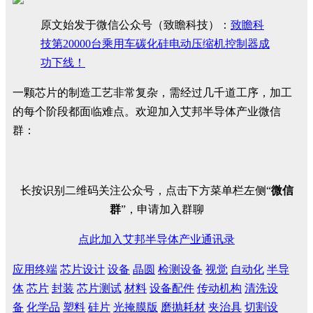
原文始发于微信公众号（致瞻科技）：
致瞻科
技第20000台乘用车碳化硅电动压缩机控制器成
功下线！
一颗芯片的制造工艺非常复杂，需经过几千道工序，加工
的每个阶段都面临难点。欢迎加入艾邦半导体产业微信
群：
长按识别二维码关注公众号，点击下方菜单栏左侧“
微信
群
”，申请加入群聊
点此加入艾邦半导体产业通讯录
应用终端
芯片设计
设备
晶圆
检测设备
视觉
自动化
半导
体
芯片
封装
芯片测试
材料
设备配件
传动机构
清洗设
备
化学品
塑料
硅片
光掩膜版
磨抛耗材
夹治具
切割设