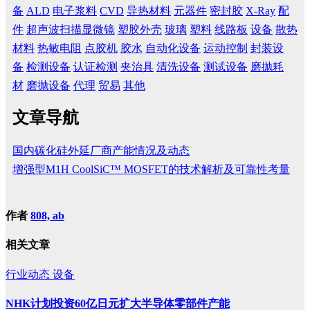
备
ALD
电子浆料
CVD
导热材料
元器件
密封胶
X-Ray
配
件
超声波扫描显微镜
塑胶外壳
玻璃
塑料
线路板
设备
散热
材料
热敏电阻
点胶机
胶水
自动化设备
运动控制
封装设
备
检测设备
认证检测
夹治具
清洗设备
测试设备
磨抛耗
材
磨抛设备
代理
贸易
其他
文章导航
国内碳化硅外延厂商产能情况及动态
增强型M1H CoolSiC™ MOSFET的技术解析及可靠性考量
作者
808, ab
相关文章
行业动态
设备
NHK计划投资60亿日元扩大半导体零部件产能