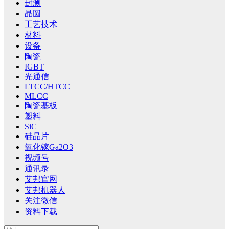
封测
晶圆
工艺技术
材料
设备
陶瓷
IGBT
光通信
LTCC/HTCC
MLCC
陶瓷基板
塑料
SiC
硅晶片
氧化镓Ga2O3
视频号
通讯录
艾邦官网
艾邦机器人
关注微信
资料下载