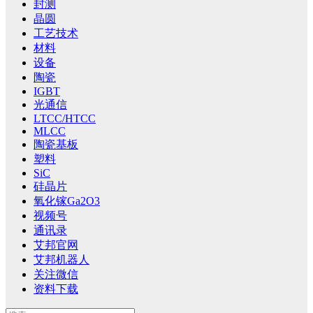
封测
晶圆
工艺技术
材料
设备
陶瓷
IGBT
光通信
LTCC/HTCC
MLCC
陶瓷基板
塑料
SiC
硅晶片
氧化镓Ga2O3
视频号
通讯录
艾邦官网
艾邦机器人
关注微信
资料下载