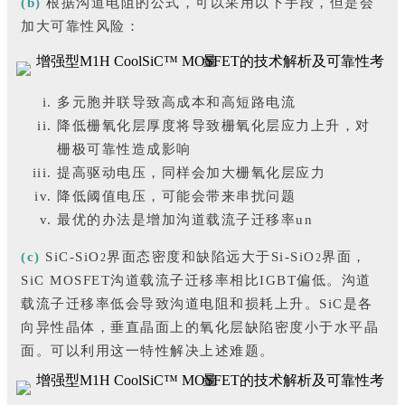
(b)
根据沟道电阻的公式，可以采用以下手段，但是会
加大可靠性风险：
多元胞并联导致高成本和高短路电流
降低栅氧化层厚度将导致栅氧化层应力上升，对
栅极可靠性造成影响
提高驱动电压，同样会加大栅氧化层应力
降低阈值电压，可能会带来串扰问题
最优的办法是增加沟道载流子迁移率un
(c)
SiC-SiO
界面态密度和缺陷远大于Si-SiO
界面，
2
2
SiC MOSFET沟道载流子迁移率相比IGBT偏低。沟道
载流子迁移率低会导致沟道电阻和损耗上升。SiC是各
向异性晶体，垂直晶面上的氧化层缺陷密度小于水平晶
面。可以利用这一特性解决上述难题。