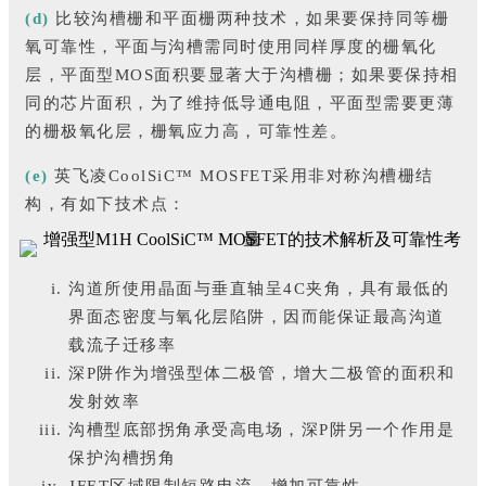
(d)
比较沟槽栅和平面栅两种技术，如果要保持同等栅
氧可靠性，平面与沟槽需同时使用同样厚度的栅氧化
层，平面型MOS面积要显著大于沟槽栅；如果要保持相
同的芯片面积，为了维持低导通电阻，平面型需要更薄
的栅极氧化层，栅氧应力高，可靠性差。
(e)
英飞凌CoolSiC™ MOSFET采用非对称沟槽栅结
构，有如下技术点：
沟道所使用晶面与垂直轴呈4C夹角，具有最低的
界面态密度与氧化层陷阱，因而能保证最高沟道
载流子迁移率
深P阱作为增强型体二极管，增大二极管的面积和
发射效率
沟槽型底部拐角承受高电场，深P阱另一个作用是
保护沟槽拐角