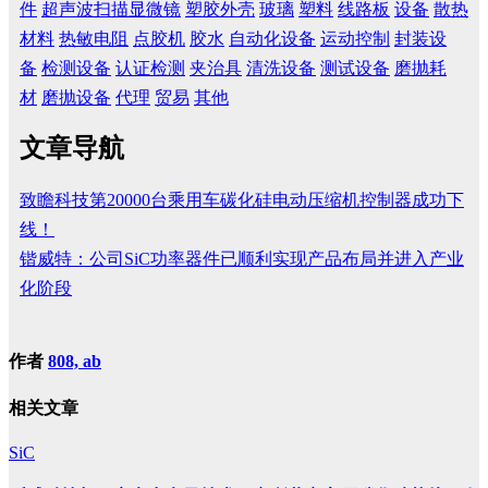
件
超声波扫描显微镜
塑胶外壳
玻璃
塑料
线路板
设备
散热
材料
热敏电阻
点胶机
胶水
自动化设备
运动控制
封装设
备
检测设备
认证检测
夹治具
清洗设备
测试设备
磨抛耗
材
磨抛设备
代理
贸易
其他
文章导航
致瞻科技第20000台乘用车碳化硅电动压缩机控制器成功下
线！
锴威特：公司SiC功率器件已顺利实现产品布局并进入产业
化阶段
作者
808, ab
相关文章
SiC