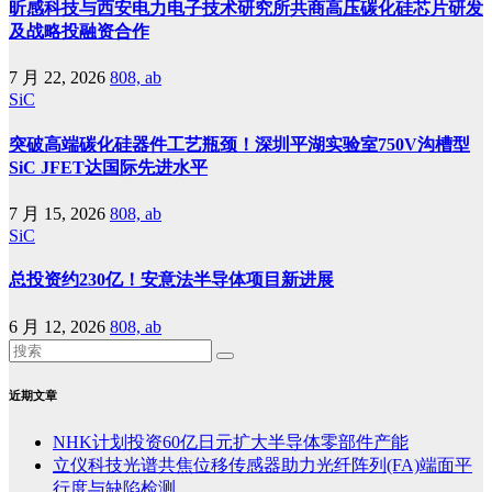
昕感科技与西安电力电子技术研究所共商高压碳化硅芯片研发
及战略投融资合作
7 月 22, 2026
808, ab
SiC
突破高端碳化硅器件工艺瓶颈！深圳平湖实验室750V沟槽型
SiC JFET达国际先进水平
7 月 15, 2026
808, ab
SiC
总投资约230亿！安意法半导体项目新进展
6 月 12, 2026
808, ab
近期文章
NHK计划投资60亿日元扩大半导体零部件产能
立仪科技光谱共焦位移传感器助力光纤阵列(FA)端面平
行度与缺陷检测