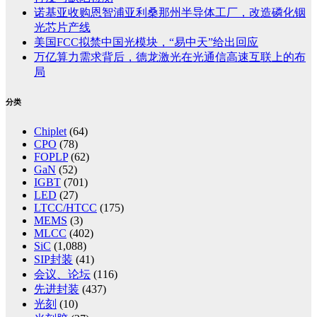
诺基亚收购恩智浦亚利桑那州半导体工厂，改造磷化铟
光芯片产线
美国FCC拟禁中国光模块，“易中天”给出回应
万亿算力需求背后，德龙激光在光通信高速互联上的布
局
分类
Chiplet
(64)
CPO
(78)
FOPLP
(62)
GaN
(52)
IGBT
(701)
LED
(27)
LTCC/HTCC
(175)
MEMS
(3)
MLCC
(402)
SiC
(1,088)
SIP封装
(41)
会议、论坛
(116)
先进封装
(437)
光刻
(10)