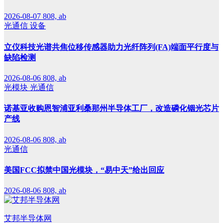
2026-08-07
808, ab
光通信
设备
立仪科技光谱共焦位移传感器助力光纤阵列(FA)端面平行度与
缺陷检测
2026-08-06
808, ab
光模块
光通信
诺基亚收购恩智浦亚利桑那州半导体工厂，改造磷化铟光芯片
产线
2026-08-06
808, ab
光通信
美国FCC拟禁中国光模块，“易中天”给出回应
2026-08-06
808, ab
艾邦半导体网