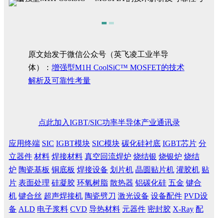
原文始发于微信公众号（英飞凌工业半导
体）：
增强型M1H CoolSiC™ MOSFET的技术
解析及可靠性考量
点此加入IGBT/SIC功率半导体产业通讯录
应用终端
SIC
IGBT模块
SIC模块
碳化硅衬底
IGBT芯片
分
立器件
材料
焊接材料
真空回流焊炉
烧结银
烧银炉
烧结
炉
陶瓷基板
铜底板
焊接设备
划片机
晶圆贴片机
灌胶机
贴
片
表面处理
硅凝胶
环氧树脂
散热器
铝碳化硅
五金
键合
机
键合丝
超声焊接机
陶瓷劈刀
激光设备
设备配件
PVD设
备
ALD
电子浆料
CVD
导热材料
元器件
密封胶
X-Ray
配