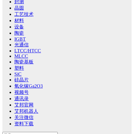
封测
晶圆
工艺技术
材料
设备
陶瓷
IGBT
光通信
LTCC/HTCC
MLCC
陶瓷基板
塑料
SiC
硅晶片
氧化镓Ga2O3
视频号
通讯录
艾邦官网
艾邦机器人
关注微信
资料下载