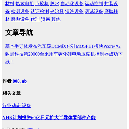
材料
热敏电阻
点胶机
胶水
自动化设备
运动控制
封装设
备
检测设备
认证检测
夹治具
清洗设备
测试设备
磨抛耗
材
磨抛设备
代理
贸易
其他
文章导航
基本半导体发布汽车级DCM碳化硅MOSFET模块Pcore™2
致瞻科技第20000台乘用车碳化硅电动压缩机控制器成功下
线！
作者
808, ab
相关文章
行业动态
设备
NHK计划投资60亿日元扩大半导体零部件产能