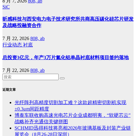
8 月 7, 2026
808, ab
SiC
昕感科技与西安电力电子技术研究所共商高压碳化硅芯片研发
及战略投融资合作
7 月 22, 2026
808, ab
行业动态
衬底
总投资3亿元，年产3万片氮化铝单晶衬底材料项目签约落地
7 月 22, 2026
808, ab
近期文章
光纤阵列高精度切割加工难？这款超精密切割机实现
±0.3μm间距精度
博泰车联收购高速光电芯片企业成都明夷，“软硬芯云”
战略补齐光通信关键拼图
SCHMID迅得科技将亮相2026年玻璃基板及封装产业链
展览会（8月26-28日深圳）