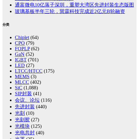
通富微电10亿落子深圳，重塑大湾区先进封装生态版图
玻璃基板半年三轮，巽霖科技完成近2亿元B轮融资
分类
Chiplet
(64)
CPO
(79)
FOPLP
(62)
GaN
(52)
IGBT
(701)
LED
(27)
LTCC/HTCC
(175)
MEMS
(3)
MLCC
(402)
SiC
(1,088)
SIP封装
(41)
会议、论坛
(116)
先进封装
(440)
光刻
(10)
光刻胶
(27)
光模块
(125)
光电共封
(40)