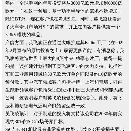
年内，全球电网的年度投资将从3000亿欧元增加到6000亿
欧元，而在这一领域，基于功率半导体的需求不断增加，
除IGBT外，现在客户也在考虑SiC。同时，英飞凌还看到
了火车牵引市场对SiC的需求，并正在向客户提供第一个
3.3kV模块的样品。
产能方面，英飞凌正在通过大幅扩建其Kulim工厂（在2022
年2月宣布的原始投资之上）获得更多产能，有消息称，英
飞凌将建造世界上最大的8英寸SiC功率芯片厂。值得一提
的是，该扩建计划得到了英飞凌客户的大力支持，包括汽
车和工业应用领域约50亿欧元订单合同以及约10亿欧元的
预付款，其中汽车领域客户包括福特、上汽和奇瑞，可再
生能源领域客户包括SolarEdge和中国三大光伏和储能系统
公司，这表明客户对英飞凌稳健发展的信心。此外，英飞
凌和施耐德电气还就产能预留达成一致。
英飞凌预计，对于制造的投入将支持该公司在2030年前实
现约30%的SiC市场份额目标。
SiC与IGBT相比具有非常多的优势，比如SiC开关损失要比