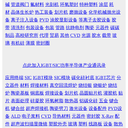
碱
管道阀门
氟材料
光刻机
环氧塑封
特种塑料
涂层
耗
材
晶体生长炉
热工装备
划片机
磨抛设备
化学机械抛光设
备
离子注入设备
PVD
涂胶显影设备
等离子去胶设备
胶
带
清洗剂
包装设备
包装
管路
抗静电剂
陶瓷
元器件
碳碳
制品
高校研究所
代理
贸易
其他
CVD
光源
胶水
载带
玻
璃
有机硅
薄膜
密封圈
点此加入IGBT/SIC功率半导体产业通讯录
应用终端
SIC
IGBT模块
SIC模块
碳化硅衬底
IGBT芯片
分
立器件
材料
焊接材料
真空回流焊炉
烧结银
烧银炉
烧结
炉
陶瓷基板
铜底板
焊接设备
划片机
晶圆贴片机
灌胶机
贴
片
表面处理
硅凝胶
环氧树脂
散热器
铝碳化硅
五金
键合
机
键合丝
超声焊接机
陶瓷劈刀
激光设备
设备配件
PVD设
备
ALD
电子浆料
CVD
导热材料
元器件
密封胶
X-Ray
配
件
超声波扫描显微镜
塑胶外壳
玻璃
塑料
线路板
设备
散热