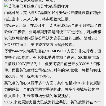
由此可见，英飞凌SiC晶圆的尺寸升级和产能建设都在稳步
推进当中，未来几年，将实现较大进展。
据Wawer介绍，在2001年，英飞凌比Cree早两个月推出了首
款SiC二极管。公司早期开发是围绕JFET进行的，因为栅极
氧化物可靠性问题使公司认为这是正确的出路。随后SiC
MOSFET面世，英飞凌在这方面起步较晚。
尽管Wawer认为英飞凌在SiC MOSFET方面并非先行者，但
在整个SiC赛道，英飞凌似乎进展相当迅速。SiC批量市场
目前以1200V产品为主，但英飞凌目前已开发3300V SiC部
件。而且英飞凌对公司在2025财年的SiC营收，将提前实现
10亿欧元的目标充满了信心。
英飞凌的信心来源于多个方面，其中包括对SiC未来发展潜
力的感知、产能方面的大手笔扩建、将多个领域头部客户
收入囊中、对未来市场份额的乐观预估。
SiC未来发展潜力巨大已成为行业共识。英飞凌预计在本十