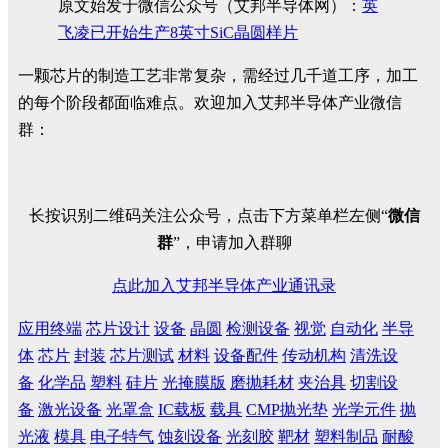
原文始发于微信公众号（艾邦半导体网）：
英
飞凌已开始生产8英寸SiC晶圆样片
一颗芯片的制造工艺非常复杂，需经过几千道工序，加工
的每个阶段都面临难点。欢迎加入艾邦半导体产业微信
群：
长按识别二维码关注公众号，点击下方菜单栏左侧“
微信
群
”，申请加入群聊
点此加入艾邦半导体产业通讯录
应用终端
芯片设计
设备
晶圆
检测设备
视觉
自动化
半导
体
芯片
封装
芯片测试
材料
设备配件
传动机构
清洗设
备
化学品
塑料
硅片
光掩膜版
磨抛耗材
夹治具
切割设
备
激光设备
光罩盒
IC载板
载具
CMP抛光垫
光学元件
抛
光液
模具
电子特气
蚀刻设备
光刻胶
靶材
塑料制品
耐酸