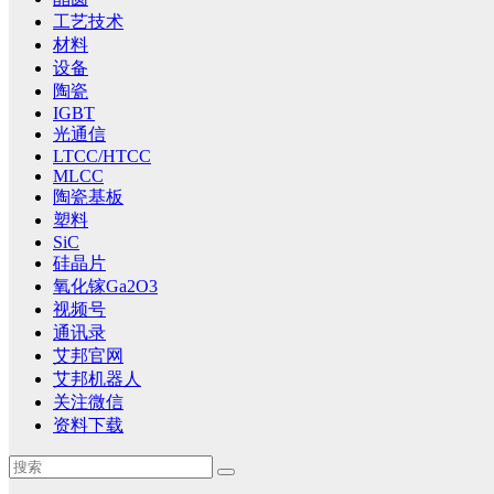
工艺技术
材料
设备
陶瓷
IGBT
光通信
LTCC/HTCC
MLCC
陶瓷基板
塑料
SiC
硅晶片
氧化镓Ga2O3
视频号
通讯录
艾邦官网
艾邦机器人
关注微信
资料下载