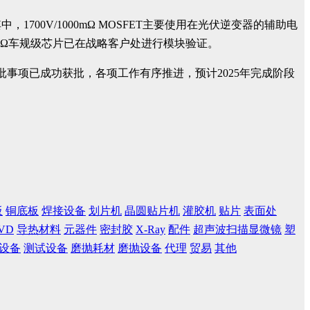
，1700V/1000mΩ MOSFET主要使用在光伏逆变器的辅助电
/16mΩ车规级芯片已在战略客户处进行模块验证。
事项已成功获批，各项工作有序推进，预计2025年完成阶段
板
铜底板
焊接设备
划片机
晶圆贴片机
灌胶机
贴片
表面处
VD
导热材料
元器件
密封胶
X-Ray
配件
超声波扫描显微镜
塑
设备
测试设备
磨抛耗材
磨抛设备
代理
贸易
其他