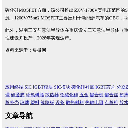
碳化硅MOSFET方面，该公司推出650V-1700V宽电压范围的
源，1200V/75mΩ MOSFET主要应用于新能源汽车的O
此外，湖南三安与意法半导体在重庆设立三安意法半导体（重
性建设并投产，2028年实现达产。
资料来源于：集微网
应用终端
SIC
IGBT模块
SIC模块
碳化硅衬底
IGBT芯片
分立
理
硅凝胶
环氧树脂
散热器
铝碳化硅
五金
键合机
键合丝
超
胶外壳
玻璃
塑料
线路板
设备
散热材料
热敏电阻
点胶机
胶
文章导航