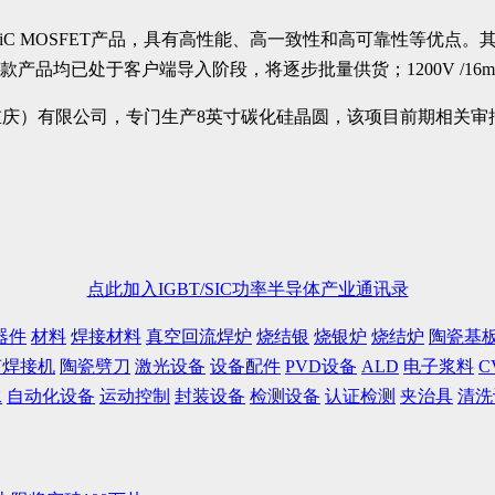
SiC MOSFET产品，具有高性能、高一致性和高可靠性等优点。其中
BC，两款产品均已处于客户端导入阶段，将逐步批量供货；1200V 
庆）有限公司，专门生产8英寸碳化硅晶圆，该项目前期相关审批
点此加入IGBT/SIC功率半导体产业通讯录
器件
材料
焊接材料
真空回流焊炉
烧结银
烧银炉
烧结炉
陶瓷基
声焊接机
陶瓷劈刀
激光设备
设备配件
PVD设备
ALD
电子浆料
C
水
自动化设备
运动控制
封装设备
检测设备
认证检测
夹治具
清洗