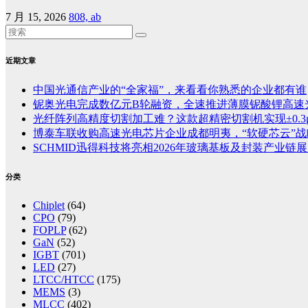
7 月 15, 2026
808, ab
近期文章
中国光通信产业的“全家福”，来看看你熟悉的企业都有谁
铌奥光电完成数亿元B轮融资，全速推进薄膜铌酸锂高速
光纤阵列高精度切割加工难？这款超精密切割机实现±0.3
博泰车联收购高速光电芯片企业成都明夷，“软硬芯云”
SCHMID迅得科技将亮相2026年玻璃基板及封装产业链展览
分类
Chiplet
(64)
CPO
(79)
FOPLP
(62)
GaN
(52)
IGBT
(701)
LED
(27)
LTCC/HTCC
(175)
MEMS
(3)
MLCC
(402)