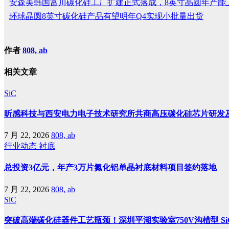
安森美韩国富川碳化硅工厂扩建正式落成，8英寸晶圆年产能上
环球晶圆8英寸碳化硅产品有望明年Q4实现小批量出货
作者
808, ab
相关文章
SiC
昕感科技与西安电力电子技术研究所共商高压碳化硅芯片研发
7 月 22, 2026
808, ab
行业动态
衬底
总投资3亿元，年产3万片氮化铝单晶衬底材料项目签约落地
7 月 22, 2026
808, ab
SiC
突破高端碳化硅器件工艺瓶颈！深圳平湖实验室750V沟槽型 SiC