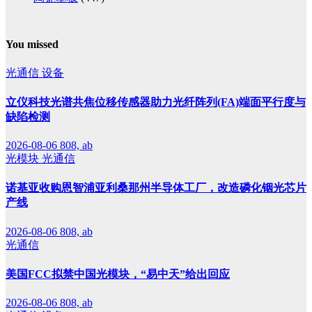
You missed
光通信
设备
立仪科技光谱共焦位移传感器助力光纤阵列(FA)端面平行度与
缺陷检测
2026-08-06
808, ab
光模块
光通信
诺基亚收购恩智浦亚利桑那州半导体工厂，改造磷化铟光芯片
产线
2026-08-06
808, ab
光通信
美国FCC拟禁中国光模块，“易中天”给出回应
2026-08-06
808, ab