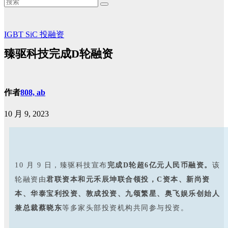
IGBT
SiC
投融资
臻驱科技完成D轮融资
作者
808, ab
10 月 9, 2023
10 月 9 日，臻驱科技宣布
完成D
轮超6亿元人民币融资。
该
轮融资由
君联资本和元禾辰坤联合领投，C资本、新尚资
本、华泰宝利投资、敦成投资、九颂繁星、奥飞娱乐创始人
兼总裁蔡晓东
等多家头部投资机构共同参与投资。