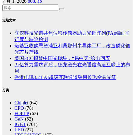
7 月 1, 2026
808, ab
近期文章
立仪科技光谱共焦位移传感器助力光纤阵列(FA)端面平
行度与缺陷检测
诺基亚收购恩智浦亚利桑那州半导体工厂，改造磷化铟
光芯片产线
美国FCC拟禁中国光模块，“易中天”给出回应
万亿算力需求背后，德龙激光在光通信高速互联上的布
局
香港电讯3.2T AI超级互联通道采用长飞空芯光纤
分类
Chiplet
(64)
CPO
(78)
FOPLP
(62)
GaN
(52)
IGBT
(701)
LED
(27)