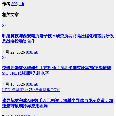
作者
808, ab
相关文章
SiC
昕感科技与西安电力电子技术研究所共商高压碳化硅芯片研发
及战略投融资合作
7 月 22, 2026
808, ab
SiC
突破高端碳化硅器件工艺瓶颈！深圳平湖实验室750V沟槽型
SiC JFET达国际先进水平
7 月 15, 2026
808, ab
LED
投融资
材料
玻璃基板TGV
盛显新材完成A轮数千万元融资，深耕半导体与显示赛道，加
速超薄玻璃跨界应用布局