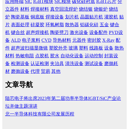
应用终端
SIC
IGBT模块
SIC模块
碳化硅衬底
IGBT芯片
分
立器件
材料
焊接材料
真空回流焊炉
烧结银
烧银炉
烧结
炉
陶瓷基板
铜底板
焊接设备
划片机
晶圆贴片机
灌胶机
贴
片
表面处理
硅凝胶
环氧树脂
散热器
铝碳化硅
五金
键合
机
键合丝
超声焊接机
陶瓷劈刀
激光设备
设备配件
PVD设
备
ALD
电子浆料
CVD
导热材料
元器件
密封胶
X-Ray
配
件
超声波扫描显微镜
塑胶外壳
玻璃
塑料
线路板
设备
散热
材料
热敏电阻
点胶机
胶水
自动化设备
运动控制
封装设
备
检测设备
认证检测
夹治具
清洗设备
测试设备
磨抛耗
材
磨抛设备
代理
贸易
其他
文章导航
陆芯电子将出席2023年第二届功率半导体IGBT/SiC产业论
坛并做主题演讲
北一半导体科技有限公司发展历程