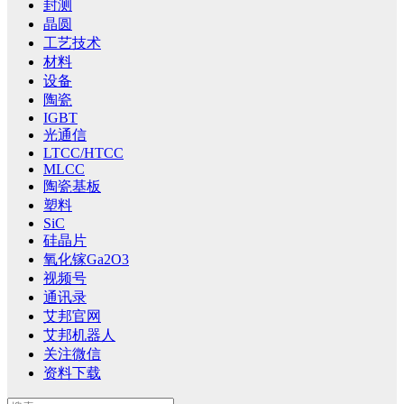
封测
晶圆
工艺技术
材料
设备
陶瓷
IGBT
光通信
LTCC/HTCC
MLCC
陶瓷基板
塑料
SiC
硅晶片
氧化镓Ga2O3
视频号
通讯录
艾邦官网
艾邦机器人
关注微信
资料下载