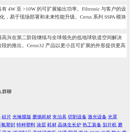
4W 至 >10W 的可扩展输出功率。Filtronic 与客户的设
优化，易于现场部署和未来性能升级。Cerus 系列 SSPA 模块
段，我们很高兴在第二阶段继续与全球领先的低地球轨道空间解决
段的推出。Cerus32 产品以更小且可扩展的外形提供更高
入群聊
料
硅片
光掩膜版
磨抛耗材
夹治具
切割设备
激光设备
光罩
环氧塑封
特种塑料
涂层
耗材
晶体生长炉
热工装备
划片机
磨