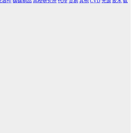
元器件
碳碳制品
高校研究所
代理
贸易
其他
CVD
光源
胶水
载