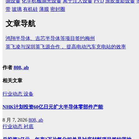
抛设备
化学机械抛光设备
离子注入设备
PVD
涂胶显影设备
带
玻璃
有机硅
薄膜
密封圈
文章导航
鸿翔半导体、吉芯半导体等项目签约梅州
英飞凌与深圳英飞源合作， 提高电动汽车充电站的效率
作者
808, ab
相关文章
行业动态
设备
NHK计划投资60亿日元扩大半导体零部件产能
8 月 7, 2026
808, ab
行业动态
衬底