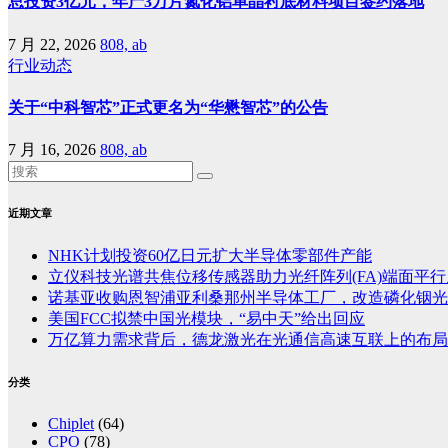
总投资3亿元，年产3万片氮化铝单晶衬底材料项目签约落地
7 月 22, 2026
808, ab
行业动态
关于“中科智芯”正式更名为“华懋智芯”的公告
7 月 16, 2026
808, ab
近期文章
NHK计划投资60亿日元扩大半导体零部件产能
立仪科技光谱共焦位移传感器助力光纤阵列(FA)端面平
诺基亚收购恩智浦亚利桑那州半导体工厂，改造磷化铟光
美国FCC拟禁中国光模块，“易中天”给出回应
万亿算力需求背后，德龙激光在光通信高速互联上的布局
分类
Chiplet
(64)
CPO
(78)