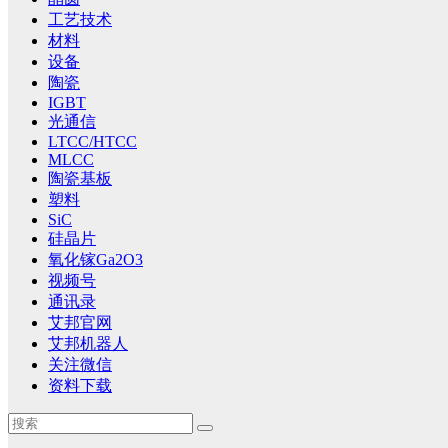
工艺技术
材料
设备
陶瓷
IGBT
光通信
LTCC/HTCC
MLCC
陶瓷基板
塑料
SiC
硅晶片
氧化镓Ga2O3
视频号
通讯录
艾邦官网
艾邦机器人
关注微信
资料下载