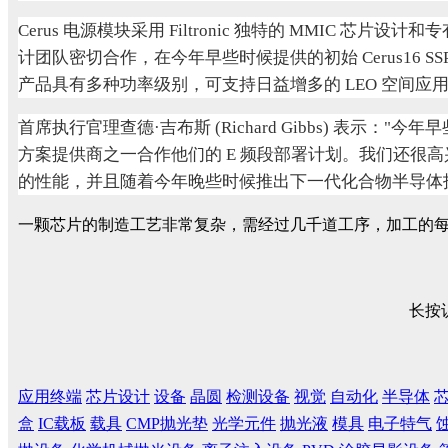
Cerus 电源模块采用 Filtronic 独特的 MMIC 芯
计团队密切合作，在今年早些时候提供的初始 Cerus16 SSP
产品具有多种功率级别，可支持日益增多的 LEO 空间应
首席执行官理查德·吉布斯 (Richard Gibbs) 
方案提供商之一合作他们的 E 频段部署计划。我们还很高兴客
的性能，并且随着今年晚些时候推出下一代化合物半导体
一颗芯片的制造工艺非常复杂，需经过几千道工序，加工的
长按
应用终端
芯片设计
设备
晶圆
检测设备
视觉
自动化
半导体
盒
IC载板
载具
CMP抛光垫
光学元件
抛光液
模具
电子特气