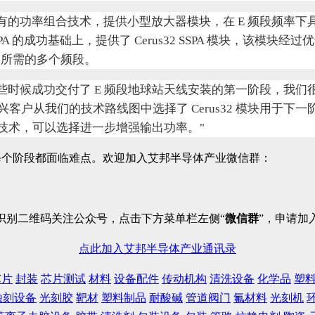
片设计和专有的功率组合技术，提供小型放大器模块，在 E 频段频率下具有 
A 的成功基础上，提供了 Cerus32 SSPA 模块，该模块经过
用所需的多个频段。
表示："今年早些时候成功交付了 E 频段地球站天线安装的第一阶
户从我们的技术路线图中选择了 Cerus32 模块用于下一阶
技术，可以选择进一步增强输出功率。"
每个阶段都面临难点。欢迎加入艾邦半导体产业微信群：
识别二维码关注公众号，点击下方菜单栏左侧“
微信群
”，申请加
点此加入艾邦半导体产业通讯录
芯片
封装
芯片测试
材料
设备配件
传动机构
清洗设备
化学品
塑
蚀刻设备
光刻胶
靶材
塑料制品
耐酸碱
管道阀门
氟材料
光刻机