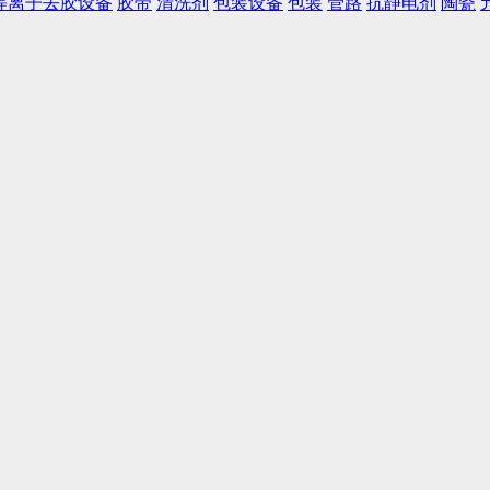
等离子去胶设备
胶带
清洗剂
包装设备
包装
管路
抗静电剂
陶瓷