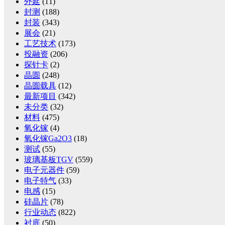
外延
(11)
封测
(188)
封装
(343)
展会
(21)
工艺技术
(173)
投融资
(206)
探针卡
(2)
晶圆
(248)
晶圆载具
(12)
最新项目
(342)
未分类
(32)
材料
(475)
氧化镓
(4)
氧化镓Ga2O3
(18)
测试
(55)
玻璃基板TGV
(559)
电子元器件
(59)
电子特气
(33)
电感
(15)
硅晶片
(78)
行业动态
(822)
衬底
(50)