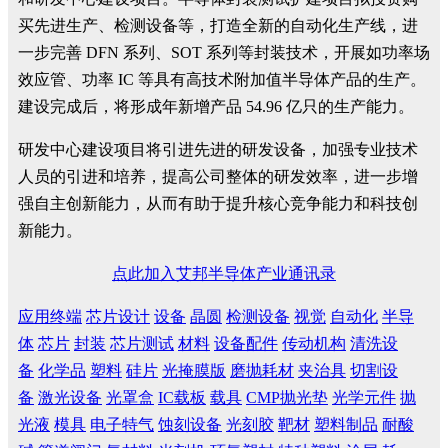
买先进生产、检测设备等，打造全新的自动化生产线，进
一步完善 DFN 系列、SOT 系列等封装技术，开展如功率场
效应管、功率 IC 等具有高技术附加值半导体产品的生产。
建设完成后，将形成年新增产品 54.96 亿只的生产能力。
研发中心建设项目将引进先进的研发设备，加强专业技术
人员的引进和培养，提高公司整体的研发效率，进一步增
强自主创新能力，从而有助于提升核心竞争能力和科技创
新能力。
点此加入艾邦半导体产业通讯录
应用终端
芯片设计
设备
晶圆
检测设备
视觉
自动化
半导
体
芯片
封装
芯片测试
材料
设备配件
传动机构
清洗设
备
化学品
塑料
硅片
光掩膜版
磨抛耗材
夹治具
切割设
备
激光设备
光罩盒
IC载板
载具
CMP抛光垫
光学元件
抛
光液
模具
电子特气
蚀刻设备
光刻胶
靶材
塑料制品
耐酸