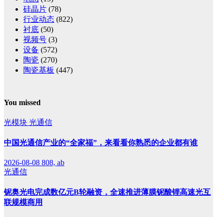
硅晶片
(78)
行业动态
(822)
衬底
(50)
视频号
(3)
设备
(572)
陶瓷
(270)
陶瓷基板
(447)
You missed
光模块
光通信
中国光通信产业的“全家福”，来看看你熟悉的企业都有谁
2026-08-08
808, ab
光通信
铌奥光电完成数亿元B轮融资，全速推进薄膜铌酸锂高速光互
联规模商用