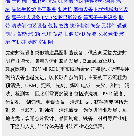
碱
管道阀门
氟材料
光刻机
环氧塑封
特种塑料
涂层
耗
材
晶体生长炉
热工装备
划片机
磨抛设备
化学机械抛光设
备
离子注入设备
PVD
涂胶显影设备
等离子去胶设备
胶
带
清洗剂
包装设备
包装
管路
抗静电剂
陶瓷
元器件
碳碳
制品
高校研究所
代理
贸易
其他
CVD
光源
胶水
载带
玻
璃
有机硅
薄膜
密封圈
先进封装设备类似前道晶圆制造设备，供应商受益先进封
测产业增长。随着先进封装的发展，Bumping(凸块)、
Flip(倒装) 、TSV 和 RDL(重布线)等新的连接形式所需要用
到的设备也越先进。以长球凸点为例，主要的工艺流程为
预清洗、UBM、淀积、光刻、焊料 电镀、去胶、刻蚀、清
洗、检测等，因此所需要的设备包括清洗机、PVD 设备、
光刻机、 刻蚀机、电镀设备、清洗机等，材料需要包括光
刻胶、显影剂、刻蚀液、清洗液等。为促进行业发展，互
通有无，欢迎芯片设计、晶圆制造、装备、材料等产业链
上下游加入艾邦半导体先进封装产业链交流群。