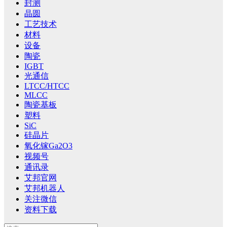
封测
晶圆
工艺技术
材料
设备
陶瓷
IGBT
光通信
LTCC/HTCC
MLCC
陶瓷基板
塑料
SiC
硅晶片
氧化镓Ga2O3
视频号
通讯录
艾邦官网
艾邦机器人
关注微信
资料下载