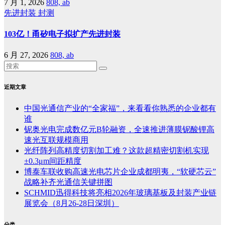
7 月 1, 2026
808, ab
先进封装
封测
103亿！甬矽电子拟扩产先进封装
6 月 27, 2026
808, ab
近期文章
中国光通信产业的“全家福”，来看看你熟悉的企业都有
谁
铌奥光电完成数亿元B轮融资，全速推进薄膜铌酸锂高
速光互联规模商用
光纤阵列高精度切割加工难？这款超精密切割机实现
±0.3μm间距精度
博泰车联收购高速光电芯片企业成都明夷，“软硬芯云”
战略补齐光通信关键拼图
SCHMID迅得科技将亮相2026年玻璃基板及封装产业链
展览会（8月26-28日深圳）
分类