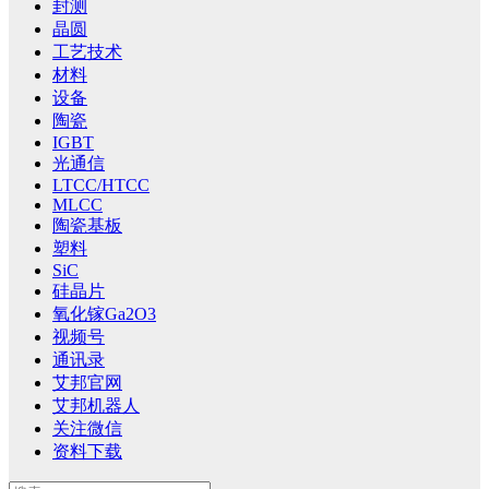
封测
晶圆
工艺技术
材料
设备
陶瓷
IGBT
光通信
LTCC/HTCC
MLCC
陶瓷基板
塑料
SiC
硅晶片
氧化镓Ga2O3
视频号
通讯录
艾邦官网
艾邦机器人
关注微信
资料下载