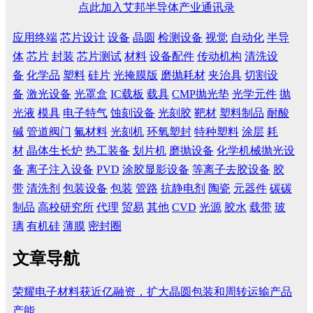
点此加入艾邦半导体产业通讯录
应用终端
芯片设计
设备
晶圆
检测设备
视觉
自动化
半导
体
芯片
封装
芯片测试
材料
设备配件
传动机构
清洗设
备
化学品
塑料
硅片
光掩膜版
磨抛耗材
夹治具
切割设
备
激光设备
光罩盒
IC载板
载具
CMP抛光垫
光学元件
抛
光液
模具
电子特气
蚀刻设备
光刻胶
靶材
塑料制品
耐酸
碱
管道阀门
氟材料
光刻机
环氧塑封
特种塑料
涂层
耗
材
晶体生长炉
热工装备
划片机
磨抛设备
化学机械抛光设
备
离子注入设备
PVD
涂胶显影设备
等离子去胶设备
胶
带
清洗剂
包装设备
包装
管路
抗静电剂
陶瓷
元器件
碳碳
制品
高校研究所
代理
贸易
其他
CVD
光源
胶水
载带
玻
璃
有机硅
薄膜
密封圈
文章导航
荣耀电子材料获近亿融资，扩大晶圆包装和周转运输产品
产能