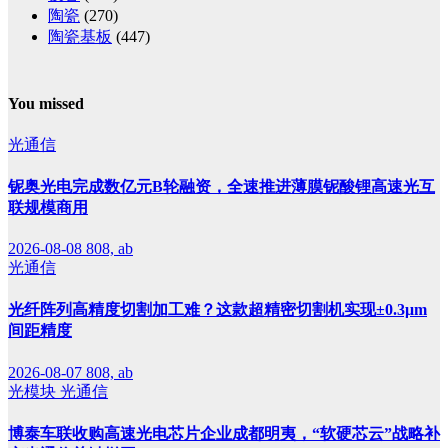
陶瓷
(270)
陶瓷基板
(447)
You missed
光通信
铌奥光电完成数亿元B轮融资，全速推进薄膜铌酸锂高速光互
联规模商用
2026-08-08
808, ab
光通信
光纤阵列高精度切割加工难？这款超精密切割机实现±0.3μm
间距精度
2026-08-07
808, ab
光模块
光通信
博泰车联收购高速光电芯片企业成都明夷，“软硬芯云”战略补