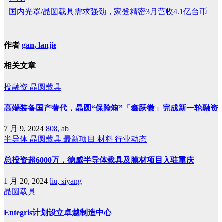
国内光罩/晶圆载具需求强劲，家登精密3月营收4.1亿台币
作者
gan, lanjie
相关文章
投融资
晶圆载具
高端装备国产替代，晶圆“保险箱”「鑫跃微」完成新一轮融资
7 月 9, 2024
808, ab
半导体
晶圆载具
最新项目
材料
行业动态
总投资超6000万，德威半导体载具及膜材项目入驻重庆
1 月 20, 2024
liu, siyang
晶圆载具
Entegris计划设立卓越制造中心