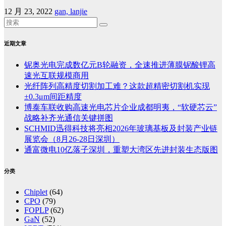
12 月 23, 2022
gan, lanjie
近期文章
铌奥光电完成数亿元B轮融资，全速推进薄膜铌酸锂高
速光互联规模商用
光纤阵列高精度切割加工难？这款超精密切割机实现
±0.3μm间距精度
博泰车联收购高速光电芯片企业成都明夷，“软硬芯云”
战略补齐光通信关键拼图
SCHMID迅得科技将亮相2026年玻璃基板及封装产业链
展览会（8月26-28日深圳）
通富微电10亿落子深圳，重塑大湾区先进封装生态版图
分类
Chiplet
(64)
CPO
(79)
FOPLP
(62)
GaN
(52)