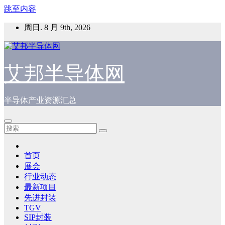
跳至内容
周日. 8 月 9th, 2026
艾邦半导体网
半导体产业资源汇总
首页
展会
行业动态
最新项目
先进封装
TGV
SIP封装