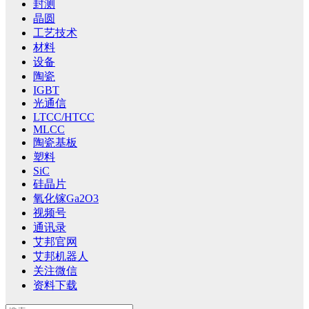
封测
晶圆
工艺技术
材料
设备
陶瓷
IGBT
光通信
LTCC/HTCC
MLCC
陶瓷基板
塑料
SiC
硅晶片
氧化镓Ga2O3
视频号
通讯录
艾邦官网
艾邦机器人
关注微信
资料下载