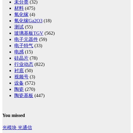
未分类
(32)
材料
(475)
氧化镓
(4)
氧化镓Ga2O3
(18)
测试
(55)
玻璃基板TGV
(562)
电子元器件
(59)
电子特气
(33)
电感
(15)
硅晶片
(78)
行业动态
(822)
衬底
(50)
视频号
(3)
设备
(572)
陶瓷
(270)
陶瓷基板
(447)
You missed
光模块
光通信