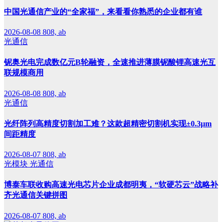
中国光通信产业的“全家福”，来看看你熟悉的企业都有谁
2026-08-08
808, ab
光通信
铌奥光电完成数亿元B轮融资，全速推进薄膜铌酸锂高速光互
联规模商用
2026-08-08
808, ab
光通信
光纤阵列高精度切割加工难？这款超精密切割机实现±0.3μm
间距精度
2026-08-07
808, ab
光模块
光通信
博泰车联收购高速光电芯片企业成都明夷，“软硬芯云”战略补
齐光通信关键拼图
2026-08-07
808, ab