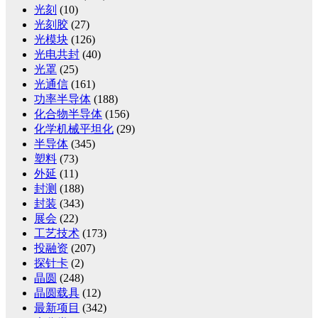
光刻
(10)
光刻胶
(27)
光模块
(126)
光电共封
(40)
光罩
(25)
光通信
(161)
功率半导体
(188)
化合物半导体
(156)
化学机械平坦化
(29)
半导体
(345)
塑料
(73)
外延
(11)
封测
(188)
封装
(343)
展会
(22)
工艺技术
(173)
投融资
(207)
探针卡
(2)
晶圆
(248)
晶圆载具
(12)
最新项目
(342)