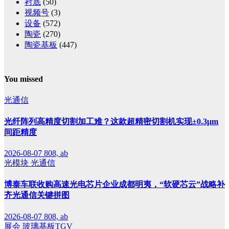
衬底
(50)
视频号
(3)
设备
(572)
陶瓷
(270)
陶瓷基板
(447)
You missed
光通信
光纤阵列高精度切割加工难？这款超精密切割机实现±0.3μm
间距精度
2026-08-07
808, ab
光模块
光通信
博泰车联收购高速光电芯片企业成都明夷，“软硬芯云”战略补
齐光通信关键拼图
2026-08-07
808, ab
展会
玻璃基板TGV