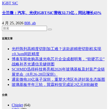
IGBT
SiC
士兰微：汽车、光伏IGBT/SiC营收32.73亿，同比增长43%
4 月 25, 2026
808, ab
近期文章
光纤阵列高精度切割加工难？这款超精密切割机实现
±0.3μm间距精度
博泰车联收购高速光电芯片企业成都明夷，“软硬芯云”
战略补齐光通信关键拼图
SCHMID迅得科技将亮相2026年玻璃基板及封装产业链
展览会（8月26-28日深圳）
通富微电10亿落子深圳，重塑大湾区先进封装生态版图
玻璃基板半年三轮，巽霖科技完成近2亿元B轮融资
分类
Chiplet
(64)