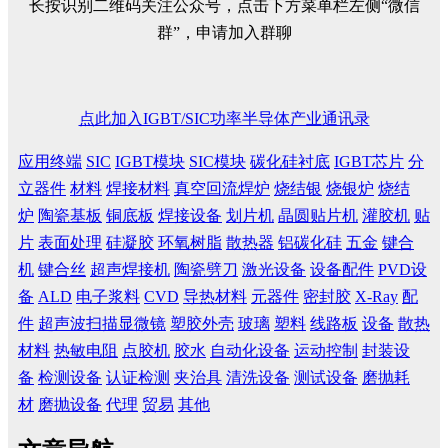
长按识别二维码关注公众号，点击下方菜单栏左侧“微信
群”，申请加入群聊
点此加入IGBT/SIC功率半导体产业通讯录
应用终端
SIC
IGBT模块
SIC模块
碳化硅衬底
IGBT芯片
分
立器件
材料
焊接材料
真空回流焊炉
烧结银
烧银炉
烧结
炉
陶瓷基板
铜底板
焊接设备
划片机
晶圆贴片机
灌胶机
贴
片
表面处理
硅凝胶
环氧树脂
散热器
铝碳化硅
五金
键合
机
键合丝
超声焊接机
陶瓷劈刀
激光设备
设备配件
PVD设
备
ALD
电子浆料
CVD
导热材料
元器件
密封胶
X-Ray
配
件
超声波扫描显微镜
塑胶外壳
玻璃
塑料
线路板
设备
散热
材料
热敏电阻
点胶机
胶水
自动化设备
运动控制
封装设
备
检测设备
认证检测
夹治具
清洗设备
测试设备
磨抛耗
材
磨抛设备
代理
贸易
其他