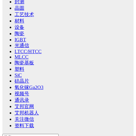
封测
晶圆
工艺技术
材料
设备
陶瓷
IGBT
光通信
LTCC/HTCC
MLCC
陶瓷基板
塑料
SiC
硅晶片
氧化镓Ga2O3
视频号
通讯录
艾邦官网
艾邦机器人
关注微信
资料下载