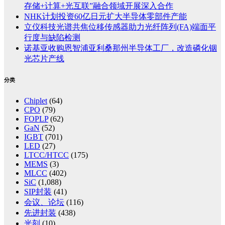
存储+计算+光互联”融合领域开展深入合作
NHK计划投资60亿日元扩大半导体零部件产能
立仪科技光谱共焦位移传感器助力光纤阵列(FA)端面平
行度与缺陷检测
诺基亚收购恩智浦亚利桑那州半导体工厂，改造磷化铟
光芯片产线
分类
Chiplet
(64)
CPO
(79)
FOPLP
(62)
GaN
(52)
IGBT
(701)
LED
(27)
LTCC/HTCC
(175)
MEMS
(3)
MLCC
(402)
SiC
(1,088)
SIP封装
(41)
会议、论坛
(116)
先进封装
(438)
光刻
(10)