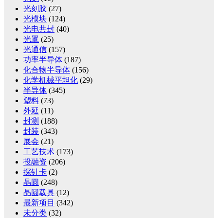
光刻胶
(27)
光模块
(124)
光电共封
(40)
光罩
(25)
光通信
(157)
功率半导体
(187)
化合物半导体
(156)
化学机械平坦化
(29)
半导体
(345)
塑料
(73)
外延
(11)
封测
(188)
封装
(343)
展会
(21)
工艺技术
(173)
投融资
(206)
探针卡
(2)
晶圆
(248)
晶圆载具
(12)
最新项目
(342)
未分类
(32)