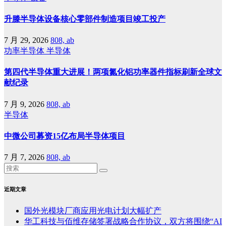
升滕半导体设备核心零部件制造项目竣工投产
7 月 29, 2026
808, ab
功率半导体
半导体
第四代半导体重大进展！两项氮化铝功率器件指标刷新全球文
献纪录
7 月 9, 2026
808, ab
半导体
中微公司募资15亿布局半导体项目
7 月 7, 2026
808, ab
近期文章
国外光模块厂商应用光电计划大幅扩产
华工科技与佰维存储签署战略合作协议，双方将围绕“AI