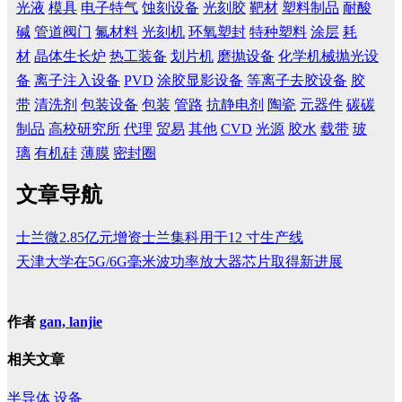
光液
模具
电子特气
蚀刻设备
光刻胶
靶材
塑料制品
耐酸
碱
管道阀门
氟材料
光刻机
环氧塑封
特种塑料
涂层
耗
材
晶体生长炉
热工装备
划片机
磨抛设备
化学机械抛光设
备
离子注入设备
PVD
涂胶显影设备
等离子去胶设备
胶
带
清洗剂
包装设备
包装
管路
抗静电剂
陶瓷
元器件
碳碳
制品
高校研究所
代理
贸易
其他
CVD
光源
胶水
载带
玻
璃
有机硅
薄膜
密封圈
文章导航
士兰微2.85亿元增资士兰集科用于12 寸生产线
天津大学在5G/6G毫米波功率放大器芯片取得新进展
作者
gan, lanjie
相关文章
半导体
设备