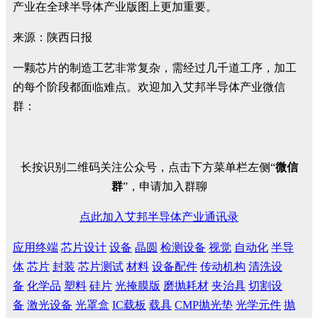
产业在全球半导体产业版图上更加重要。
来源：陕西日报
一颗芯片的制造工艺非常复杂，需经过几千道工序，加工
的每个阶段都面临难点。欢迎加入艾邦半导体产业微信
群：
长按识别二维码关注公众号，点击下方菜单栏左侧“
微信
群
”，申请加入群聊
点此加入艾邦半导体产业通讯录
应用终端
芯片设计
设备
晶圆
检测设备
视觉
自动化
半导
体
芯片
封装
芯片测试
材料
设备配件
传动机构
清洗设
备
化学品
塑料
硅片
光掩膜版
磨抛耗材
夹治具
切割设
备
激光设备
光罩盒
IC载板
载具
CMP抛光垫
光学元件
抛