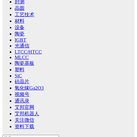
封测
晶圆
工艺技术
材料
设备
陶瓷
IGBT
光通信
LTCC/HTCC
MLCC
陶瓷基板
塑料
SiC
硅晶片
氧化镓Ga2O3
视频号
通讯录
艾邦官网
艾邦机器人
关注微信
资料下载