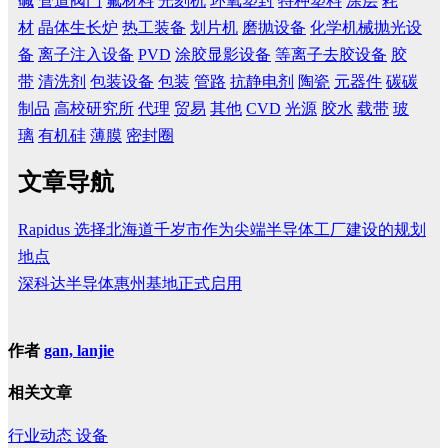
碱
管道阀门
氟材料
光刻机
环氧塑封
特种塑料
涂层
耗
材
晶体生长炉
热工装备
划片机
磨抛设备
化学机械抛光设
备
离子注入设备
PVD
涂胶显影设备
等离子去胶设备
胶
带
清洗剂
包装设备
包装
管路
抗静电剂
陶瓷
元器件
碳碳
制品
高校研究所
代理
贸易
其他
CVD
光源
胶水
载带
玻
璃
有机硅
薄膜
密封圈
文章导航
Rapidus 选择北海道千岁市作为尖端半导体工厂建设的规划
地点
深科达半导体惠州基地正式启用
作者
gan, lanjie
相关文章
行业动态
设备