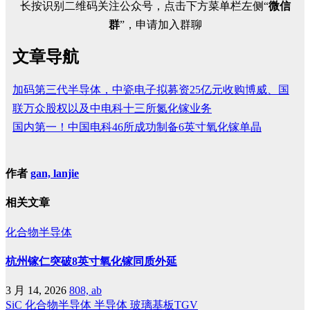
长按识别二维码关注公众号，点击下方菜单栏左侧“
微信
群
”，申请加入群聊
文章导航
加码第三代半导体，中瓷电子拟募资25亿元收购博威、国
联万众股权以及中电科十三所氮化镓业务
国内第一！中国电科46所成功制备6英寸氧化镓单晶
作者
gan, lanjie
相关文章
化合物半导体
杭州镓仁突破8英寸氧化镓同质外延
3 月 14, 2026
808, ab
SiC
化合物半导体
半导体
玻璃基板TGV