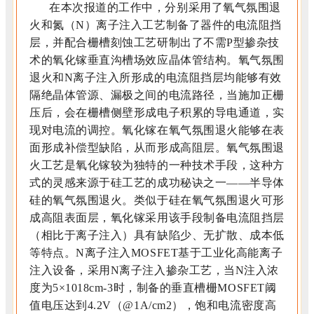
在本次报道的工作中，分别采用了氧气氛围退
火和氮（N）离子注入工艺制备了器件的电流阻挡
层，并配合栅槽刻蚀工艺研制出了不需P型掺杂技
术的氧化镓垂直沟槽场效应晶体管结构。氧气氛围
退火和N离子注入所形成的电流阻挡层均能够有效
隔绝晶体管源、漏极之间的电流路径，当施加正栅
压后，会在栅槽侧壁形成电子积累的导电通道，实
现对电流的调控。氧化镓在氧气氛围退火能够在表
面形成补偿型缺陷，从而形成高阻层。氧气氛围退
火工艺是氧化镓较为独特的一种技术手段，这种方
式的灵感来源于硅工艺的成功秘诀之一——半导体
硅的氧气氛围退火。类似于硅在氧气氛围退火可形
成高阻表面层，氧化镓采用该手段制备电流阻挡层
（相比于离子注入）具有缺陷少、无扩散、成本低
等特点。N离子注入MOSFET基于工业化高能离子
注入设备，采用N离子注入掺杂工艺，当N注入浓
度为5×10
18
cm
-3
时，制备的垂直槽栅MOSFET阈
值电压达到4.2V（@1A/cm
2
），饱和电流密度高