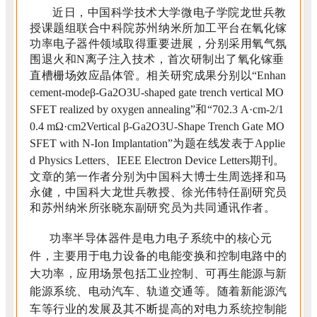
近日，中国科学技术大学微电子学院龙世兵教
授课题组联合中科院苏州纳米所加工平台在氧化镓
功率电子器件领域取得重要进展，分别采用氧气氛
围退火和N离子注入技术，首次研制出了氧化镓垂
直槽栅场效应晶体管。相关研究成果分别以
“Enhan
cement-modeβ-Ga
2
O
3
U-shaped gate trench vertical MO
SFET realized by oxygen annealing”
和
“702.3 A·cm
-2
/1
0.4 mΩ·cm
2
Vertical β-Ga
2
O
3
U-Shape Trench Gate MO
SFET with N-Ion Implantation”
为题在线发表于
Applie
d Physics Letters、IEEE Electron Device Letters
期刊。
文章的第一作者分别为中国科大博士生周选择和马
永健，中国科大龙世兵教授、徐光伟特任副研究员
和苏州纳米所张晓东副研究员为共同通讯作者。
功率半导体器件是电力电子系统中的核心元
件，主要用于电力设备的电能变换和控制电路中的
大功率，应用场景包括工业控制、可再生能源与新
能源系统、电动汽车、轨道交通等。随着新能源汽
车等行业的发展及其不断提高的对电力系统控制能