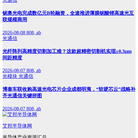
光通信
铌奥光电完成数亿元B轮融资，全速推进薄膜铌酸锂高速光互
联规模商用
2026-08-08
808, ab
光通信
光纤阵列高精度切割加工难？这款超精密切割机实现±0.3μm
间距精度
2026-08-07
808, ab
光模块
光通信
博泰车联收购高速光电芯片企业成都明夷，“软硬芯云”战略补
齐光通信关键拼图
2026-08-07
808, ab
艾邦半导体网
半导体产业资源汇总