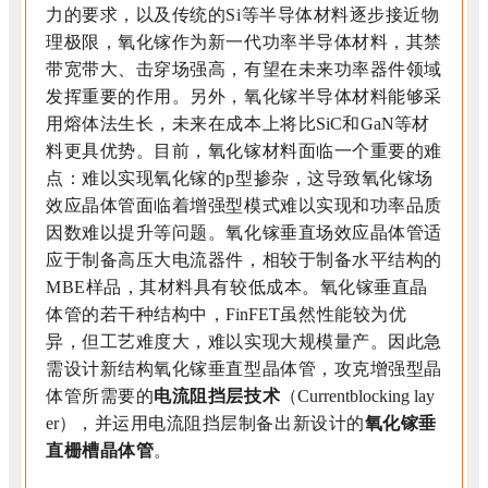
力的要求，以及传统的Si等半导体材料逐步接近物
理极限，氧化镓作为新一代功率半导体材料，其禁
带宽带大、击穿场强高，有望在未来功率器件领域
发挥重要的作用。另外，氧化镓半导体材料能够采
用熔体法生长，未来在成本上将比
SiC
和
GaN
等材
料更具优势。目前，氧化镓材料面临一个重要的难
点：难以实现氧化镓的p型掺杂，这导致氧化镓场
效应晶体管面临着增强型模式难以实现和功率品质
因数难以提升等问题。氧化镓垂直场效应晶体管适
应于制备高压大电流器件，相较于制备水平结构的
MBE样品，其材料具有较低成本。氧化镓垂直晶
体管的若干种结构中，
FinFET
虽然性能较为优
异，但工艺难度大，难以实现大规模量产。因此急
需设计新结构氧化镓垂直型晶体管，攻克增强型晶
体管所需要的
电流阻挡层技术
（Currentblocking lay
er）
，并运用电流阻挡层制备出新设计的
氧化镓垂
直栅槽晶体管
。