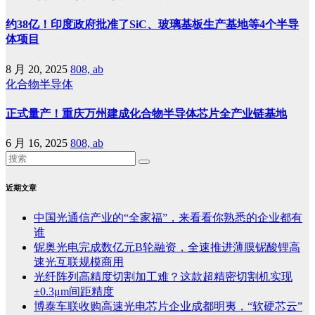
约38亿！印度政府批准了SiC、玻璃基板生产基地等4个半导
体项目
8 月 20, 2025
808, ab
化合物半导体
正式量产！重庆万州建成化合物半导体芯片全产业链基地
6 月 16, 2025
808, ab
近期文章
中国光通信产业的“全家福”，来看看你熟悉的企业都有
谁
铌奥光电完成数亿元B轮融资，全速推进薄膜铌酸锂高
速光互联规模商用
光纤阵列高精度切割加工难？这款超精密切割机实现
±0.3μm间距精度
博泰车联收购高速光电芯片企业成都明夷，“软硬芯云”