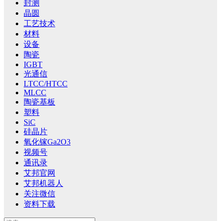
封测
晶圆
工艺技术
材料
设备
陶瓷
IGBT
光通信
LTCC/HTCC
MLCC
陶瓷基板
塑料
SiC
硅晶片
氧化镓Ga2O3
视频号
通讯录
艾邦官网
艾邦机器人
关注微信
资料下载