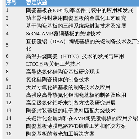
序号
暂定议题
1
陶瓷基板在IGBT功率器件封装中的应用和发展
2
功率器件封装用陶瓷基板的金属化工艺研究
3
基于陶瓷基板的三维系统级封装技术及发展
4
Si3N4-AMB覆铜基板的关键技术
直接覆铝（DBA）陶瓷基板的关键制备技术及产
5
化
6
高温共烧陶瓷（HTCC）技术的发展与应用
7
LTCC基板关键工艺技术
8
高导热氮化硅陶瓷基板研究现状
9
氮化硅陶瓷粉体的制备技术
10
大尺寸氧化铝基板的制备技术及应用
11
高强度高导热氮化铝陶瓷基板的制备及应用
12
高品级氮化铝粉末制备方法及研究进展
13
陶瓷封装基板的电子浆料匹配共烧技术
14
关键活化金属焊料在AMB陶瓷覆铜板的应用介绍
15
陶瓷基板薄膜电路PVD镀膜工艺和解决方案
16
陶瓷基板的激光加工解决方案