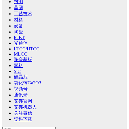
封测
晶圆
工艺技术
材料
设备
陶瓷
IGBT
光通信
LTCC/HTCC
MLCC
陶瓷基板
塑料
SiC
硅晶片
氧化镓Ga2O3
视频号
通讯录
艾邦官网
艾邦机器人
关注微信
资料下载