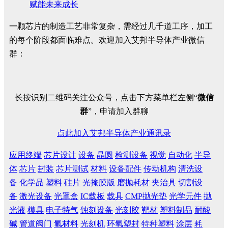
赋能未来成长
一颗芯片的制造工艺非常复杂，需经过几千道工序，加工
的每个阶段都面临难点。欢迎加入艾邦半导体产业微信
群：
长按识别二维码关注公众号，点击下方菜单栏左侧“
微信
群
”，申请加入群聊
点此加入艾邦半导体产业通讯录
应用终端
芯片设计
设备
晶圆
检测设备
视觉
自动化
半导
体
芯片
封装
芯片测试
材料
设备配件
传动机构
清洗设
备
化学品
塑料
硅片
光掩膜版
磨抛耗材
夹治具
切割设
备
激光设备
光罩盒
IC载板
载具
CMP抛光垫
光学元件
抛
光液
模具
电子特气
蚀刻设备
光刻胶
靶材
塑料制品
耐酸
碱
管道阀门
氟材料
光刻机
环氧塑封
特种塑料
涂层
耗