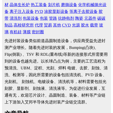
材
晶体生长炉
热工装备
划片机
磨抛设备
化学机械抛光设
备
离子注入设备
PVD
涂胶显影设备
等离子去胶设备
胶
带
清洗剂
包装设备
包装
管路
抗静电剂
陶瓷
元器件
碳碳
制品
高校研究所
代理
贸易
其他
CVD
光源
胶水
载带
玻
璃
有机硅
薄膜
密封圈
先进封装设备类似前道晶圆制造设备，供应商受益先进封
测产业增长。随着先进封装的发展，Bumping(凸块)、
Flip(倒装) 、TSV 和 RDL(重布线)等新的连接形式所需要用
到的设备也越先进。以长球凸点为例，主要的工艺流程为
预清洗、UBM、淀积、光刻、焊料 电镀、去胶、刻蚀、清
洗、检测等，因此所需要的设备包括清洗机、PVD 设备、
光刻机、 刻蚀机、电镀设备、清洗机等，材料需要包括光
刻胶、显影剂、刻蚀液、清洗液等。为促进行业发展，互
通有无，欢迎芯片设计、晶圆制造、装备、材料等产业链
上下游加入艾邦半导体先进封装产业链交流群。