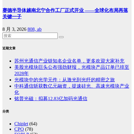
赛德半导体越南北宁合作工厂正式开业 ——全球化布局再落
关键一子
8 月 3, 2026
808, ab
近期文章
苏州光通信产业链知名企业名单，更多欢迎大家补充
美股光模块巨头公布强劲财报，光模块产品订单已排至
2028年
光模块中的光学元件：从激光到光纤的精密之旅
中科通信斩获数亿元融资，提速硅光、高速光模块产业
化
铭普光磁：拟募12.83亿加码光通信
分类
Chiplet
(64)
CPO
(78)