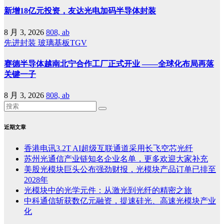
新增18亿元投资，友达光电加码半导体封装
8 月 3, 2026
808, ab
先进封装
玻璃基板TGV
赛德半导体越南北宁合作工厂正式开业 ——全球化布局再落
关键一子
8 月 3, 2026
808, ab
近期文章
香港电讯3.2T AI超级互联通道采用长飞空芯光纤
苏州光通信产业链知名企业名单，更多欢迎大家补充
美股光模块巨头公布强劲财报，光模块产品订单已排至
2028年
光模块中的光学元件：从激光到光纤的精密之旅
中科通信斩获数亿元融资，提速硅光、高速光模块产业
化