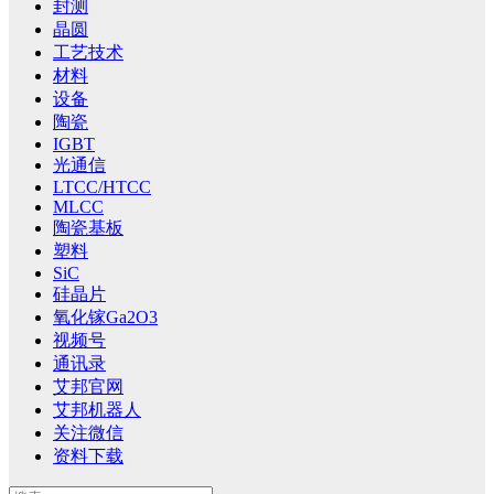
封测
晶圆
工艺技术
材料
设备
陶瓷
IGBT
光通信
LTCC/HTCC
MLCC
陶瓷基板
塑料
SiC
硅晶片
氧化镓Ga2O3
视频号
通讯录
艾邦官网
艾邦机器人
关注微信
资料下载