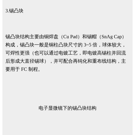
3.锡凸块
锡凸块结构主要由铜焊盘（Cu Pad）和锡帽（SnAg Cap）
构成，锡凸块一般是铜柱凸块尺寸的 3~5 倍，球体较大，
可焊性更强（也可以通过电镀工艺，即电镀高锡柱并回流
后形成大直径锡球），并可配合再钝化和重布线结构，主
要用于 FC 制程。
电子显微镜下的锡凸块结构