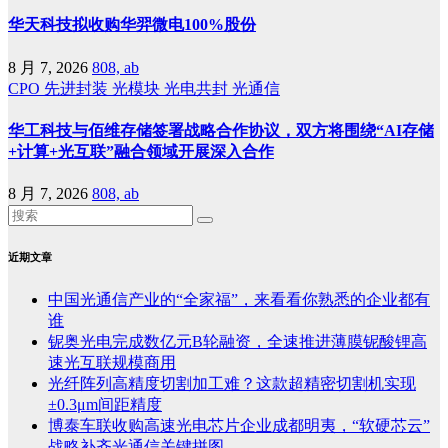
华天科技拟收购华羿微电100%股份
8 月 7, 2026
808, ab
CPO
先进封装
光模块
光电共封
光通信
华工科技与佰维存储签署战略合作协议，双方将围绕“AI存储
+计算+光互联”融合领域开展深入合作
8 月 7, 2026
808, ab
近期文章
中国光通信产业的“全家福”，来看看你熟悉的企业都有
谁
铌奥光电完成数亿元B轮融资，全速推进薄膜铌酸锂高
速光互联规模商用
光纤阵列高精度切割加工难？这款超精密切割机实现
±0.3μm间距精度
博泰车联收购高速光电芯片企业成都明夷，“软硬芯云”
战略补齐光通信关键拼图