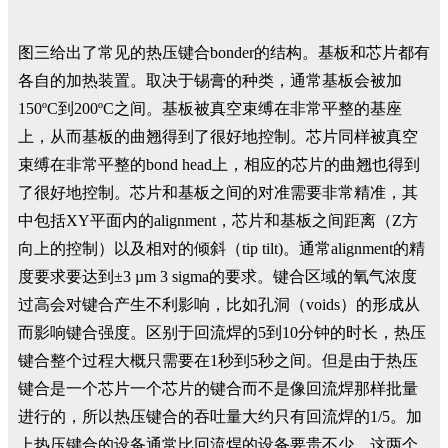
图三给出了常见的热压键合bonder的结构。基板和芯片都有
各自的加热装置。取决于锡膏的种类，通常基板会被加
150ºC到200ºC之间。基板被真空束缚在非常平整的基座
上，从而基板的曲翘得到了很好地控制。芯片同样被真空
束缚在非常平整的bond head上，相应的芯片的曲翘也得到
了很好地控制。芯片和基板之间的对准需要非常精准，其
中包括XY平面内的alignment，芯片和基板之间距离（Z方
向上的控制）以及相对的倾斜（tip tilt)。通常alignment的精
度要求要达到±3 µm 3 sigma的要求。键合区域的氧气浓度
过高会对键合产生不利影响，比如孔洞（voids）的形成从
而影响键合强度。区别于回流焊的5到10分钟的时长，热压
键合整个过程大概只需要在1秒到5秒之间。但是由于热压
键合是一个芯片一个芯片的键合而不是像回流焊那样批量
进行的，所以热压键合的吞吐量大约只有回流焊的1/5。加
上热压键合的设备通常比回流焊的设备要贵不少，这两个