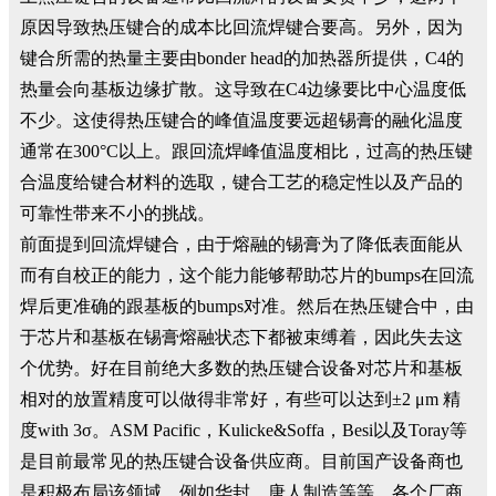
原因导致热压键合的成本比回流焊键合要高。另外，因为
键合所需的热量主要由bonder head的加热器所提供，C4的
热量会向基板边缘扩散。这导致在C4边缘要比中心温度低
不少。这使得热压键合的峰值温度要远超锡膏的融化温度
通常在300°C以上。跟回流焊峰值温度相比，过高的热压键
合温度给键合材料的选取，键合工艺的稳定性以及产品的
可靠性带来不小的挑战。
前面提到回流焊键合，由于熔融的锡膏为了降低表面能从
而有自校正的能力，这个能力能够帮助芯片的bumps在回流
焊后更准确的跟基板的bumps对准。然后在热压键合中，由
于芯片和基板在锡膏熔融状态下都被束缚着，因此失去这
个优势。好在目前绝大多数的热压键合设备对芯片和基板
相对的放置精度可以做得非常好，有些可以达到±2 μm 精
度with 3σ。ASM Pacific，Kulicke&Soffa，Besi以及Toray等
是目前最常见的热压键合设备供应商。目前国产设备商也
是积极布局该领域，例如华封，唐人制造等等。各个厂商