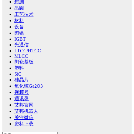
封测
晶圆
工艺技术
材料
设备
陶瓷
IGBT
光通信
LTCC/HTCC
MLCC
陶瓷基板
塑料
SiC
硅晶片
氧化镓Ga2O3
视频号
通讯录
艾邦官网
艾邦机器人
关注微信
资料下载