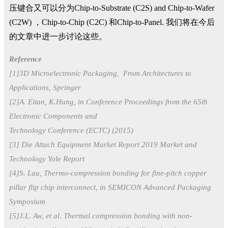
压键合又可以分为Chip-to-Substrate (C2S) and Chip-to-Wafer
(C2W) ，Chip-to-Chip (C2C) 和Chip-to-Panel. 我们将在今后
的文章中进一步讨论这些。
Reference
[1]3D Microelectronic Packaging, From Architectures to
Applications, Springer
[2]A. Eitan, K.Hung, in Conference Proceedings from the 65th
Electronic Components and
Technology Conference (ECTC) (2015)
[3] Die Attach Equipment Market Report 2019 Market and
Technology Yole Report
[4]S. Lau, Thermo-compression bonding for fine-pitch copper
pillar flip chip interconnect, in SEMICON Advanced Packaging
Symposium
[5]J.L. Aw, et al. Thermal compression bonding with non-