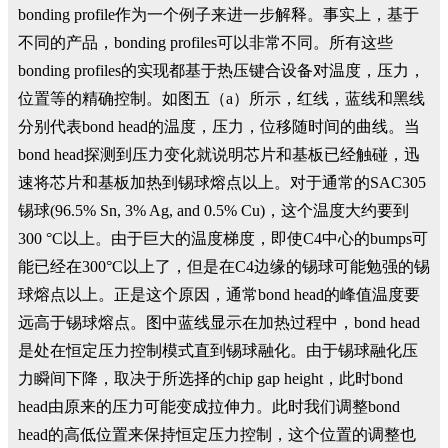
bonding profile作为一个例子来进一步解释。事实上，基于
不同的产品，bonding profiles可以非常不同。所有这些
bonding profiles的实现都基于热压键合设备对温度，压力，
位置等的精确控制。如图五（a）所示，红线，蓝线和黑线
分别代表bond head的温度，压力，位移随时间的曲线。当
bond head探测到压力变化就说明芯片和基板已经触碰，迅
速将芯片和基板加热到锡球熔点以上。对于通常的SAC305
锡球(96.5% Sn, 3% Ag, and 0.5% Cu)，这个温度大约要到
300 °C以上。由于巨大的温度梯度，即使C4中心的bumps可
能已经在300°C以上了，但是在C4边缘的锡球可能勉强的锡
球熔点以上。正是这个原因，通常bond head的峰值温度要
远高于锡球熔点。图中蓝线显示在加热过程中，bond head
是处在恒定压力控制模式直到锡球融化。由于锡球融化压
力瞬间下降，取决于所选择的chip gap height，此时bond
head由原来的压力可能变成拉伸力。此时我们调整bond
head的高低位置来保持恒定压力控制，这个位置的调整也