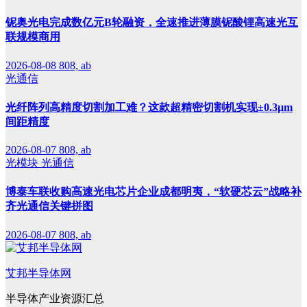
铌奥光电完成数亿元B轮融资，全速推进薄膜铌酸锂高速光互
联规模商用
2026-08-08
808, ab
光通信
光纤阵列高精度切割加工难？这款超精密切割机实现±0.3μm
间距精度
2026-08-07
808, ab
光模块
光通信
博泰车联收购高速光电芯片企业成都明夷，“软硬芯云”战略补
齐光通信关键拼图
2026-08-07
808, ab
艾邦半导体网
半导体产业资源汇总