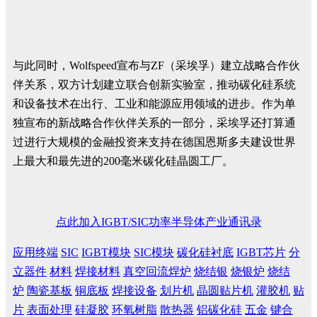
与此同时，Wolfspeed宣布与ZF（采埃孚）建立战略合作伙
伴关系，双方计划建立联合创新实验室，推动碳化硅系统
和设备技术在出行、工业和能源应用领域的进步。作为单
独宣布的新战略合作伙伴关系的一部分，采埃孚还打算通
过进行大规模的金融投资来支持在德国恩斯多夫建设世界
上最大和最先进的200毫米碳化硅晶圆工厂。
点此加入IGBT/SIC功率半导体产业通讯录
应用终端
SIC
IGBT模块
SIC模块
碳化硅衬底
IGBT芯片
分
立器件
材料
焊接材料
真空回流焊炉
烧结银
烧银炉
烧结
炉
陶瓷基板
铜底板
焊接设备
划片机
晶圆贴片机
灌胶机
贴
片
表面处理
硅凝胶
环氧树脂
散热器
铝碳化硅
五金
键合