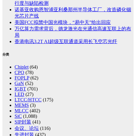
行度与缺陷检测
诺基亚收购恩智浦亚利桑那州半导体工厂，改造磷化铟
光芯片产线
美国FCC拟禁中国光模块，“易中天”给出回应
万亿算力需求背后，德龙激光在光通信高速互联上的布
局
香港电讯3.2T AI超级互联通道采用长飞空芯光纤
分类
Chiplet
(64)
CPO
(78)
FOPLP
(62)
GaN
(52)
IGBT
(701)
LED
(27)
LTCC/HTCC
(175)
MEMS
(3)
MLCC
(402)
SiC
(1,088)
SIP封装
(41)
会议、论坛
(116)
先进封装
(437)