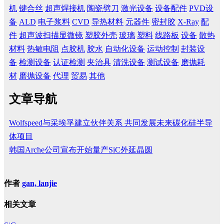
机
键合丝
超声焊接机
陶瓷劈刀
激光设备
设备配件
PVD设
备
ALD
电子浆料
CVD
导热材料
元器件
密封胶
X-Ray
配
件
超声波扫描显微镜
塑胶外壳
玻璃
塑料
线路板
设备
散热
材料
热敏电阻
点胶机
胶水
自动化设备
运动控制
封装设
备
检测设备
认证检测
夹治具
清洗设备
测试设备
磨抛耗
材
磨抛设备
代理
贸易
其他
文章导航
Wolfspeed与采埃孚建立伙伴关系 共同发展未来碳化硅半导
体项目
韩国Arche公司宣布开始量产SiC外延晶圆
作者
gan, lanjie
相关文章