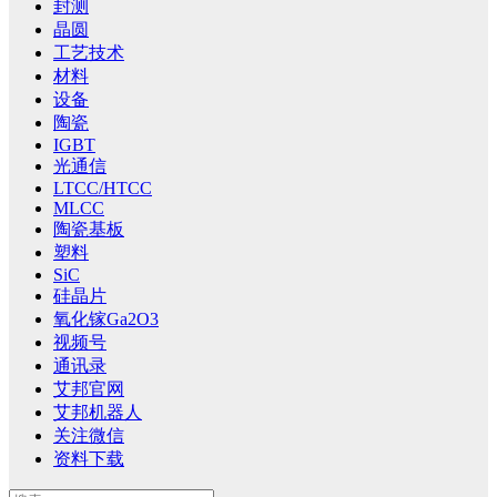
封测
晶圆
工艺技术
材料
设备
陶瓷
IGBT
光通信
LTCC/HTCC
MLCC
陶瓷基板
塑料
SiC
硅晶片
氧化镓Ga2O3
视频号
通讯录
艾邦官网
艾邦机器人
关注微信
资料下载