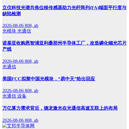
立仪科技光谱共焦位移传感器助力光纤阵列(FA)端面平行度与
缺陷检测
2026-08-06
808, ab
光模块
光通信
诺基亚收购恩智浦亚利桑那州半导体工厂，改造磷化铟光芯片
产线
2026-08-06
808, ab
光通信
美国FCC拟禁中国光模块，“易中天”给出回应
2026-08-06
808, ab
光通信
设备
万亿算力需求背后，德龙激光在光通信高速互联上的布局
2026-08-06
808, ab