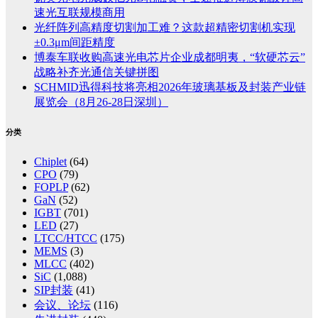
速光互联规模商用
光纤阵列高精度切割加工难？这款超精密切割机实现
±0.3μm间距精度
博泰车联收购高速光电芯片企业成都明夷，“软硬芯云”
战略补齐光通信关键拼图
SCHMID迅得科技将亮相2026年玻璃基板及封装产业链
展览会（8月26-28日深圳）
分类
Chiplet
(64)
CPO
(79)
FOPLP
(62)
GaN
(52)
IGBT
(701)
LED
(27)
LTCC/HTCC
(175)
MEMS
(3)
MLCC
(402)
SiC
(1,088)
SIP封装
(41)
会议、论坛
(116)