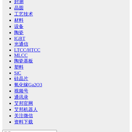
封测
晶圆
工艺技术
材料
设备
陶瓷
IGBT
光通信
LTCC/HTCC
MLCC
陶瓷基板
塑料
SiC
硅晶片
氧化镓Ga2O3
视频号
通讯录
艾邦官网
艾邦机器人
关注微信
资料下载