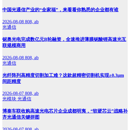
中国光通信产业的“全家福”，来看看你熟悉的企业都有谁
2026-08-08
808, ab
光通信
铌奥光电完成数亿元B轮融资，全速推进薄膜铌酸锂高速光互
联规模商用
2026-08-08
808, ab
光通信
光纤阵列高精度切割加工难？这款超精密切割机实现±0.3μm
间距精度
2026-08-07
808, ab
光模块
光通信
博泰车联收购高速光电芯片企业成都明夷，“软硬芯云”战略补
齐光通信关键拼图
2026-08-07
808, ab