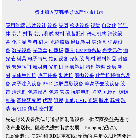
点此加入艾邦半导体产业通讯录
应用终端
芯片设计
设备
晶圆
检测设备
视觉
自动化
半导
体
芯片
封装
芯片测试
材料
设备配件
传动机构
清洗设
备
化学品
塑料
硅片
光掩膜版
磨抛耗材
夹治具
切割设
备
激光设备
光罩盒
IC载板
载具
CMP抛光垫
光学元件
抛
光液
模具
电子特气
蚀刻设备
光刻胶
靶材
塑料制品
耐酸
碱
管道阀门
氟材料
光刻机
环氧塑封
特种塑料
涂层
耗
材
晶体生长炉
热工装备
划片机
磨抛设备
化学机械抛光设
备
离子注入设备
PVD
涂胶显影设备
等离子去胶设备
胶
带
清洗剂
包装设备
包装
管路
抗静电剂
陶瓷
元器件
碳碳
制品
高校研究所
代理
贸易
其他
CVD
光源
胶水
载带
玻
璃
有机硅
薄膜
密封圈
先进封装设备类似前道晶圆制造设备，供应商受益先进封
测产业增长。随着先进封装的发展，Bumping(凸块)、
Flip(倒装) 、TSV 和 RDL(重布线)等新的连接形式所需要用