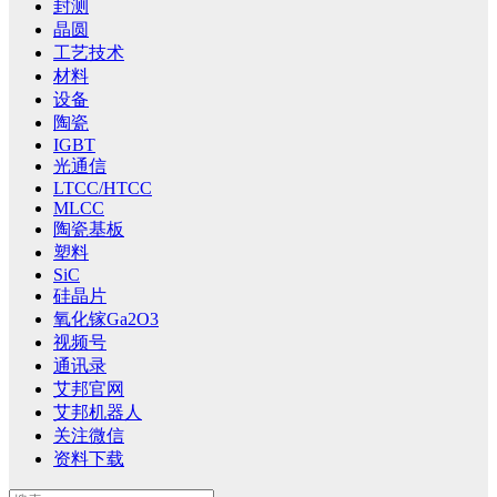
封测
晶圆
工艺技术
材料
设备
陶瓷
IGBT
光通信
LTCC/HTCC
MLCC
陶瓷基板
塑料
SiC
硅晶片
氧化镓Ga2O3
视频号
通讯录
艾邦官网
艾邦机器人
关注微信
资料下载