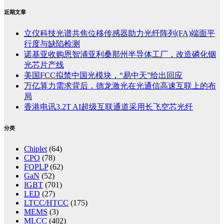
近期文章
立仪科技光谱共焦位移传感器助力光纤阵列(FA)端面平
行度与缺陷检测
诺基亚收购恩智浦亚利桑那州半导体工厂，改造磷化铟
光芯片产线
美国FCC拟禁中国光模块，“易中天”给出回应
万亿算力需求背后，德龙激光在光通信高速互联上的布
局
香港电讯3.2T AI超级互联通道采用长飞空芯光纤
分类
Chiplet
(64)
CPO
(78)
FOPLP
(62)
GaN
(52)
IGBT
(701)
LED
(27)
LTCC/HTCC
(175)
MEMS
(3)
MLCC
(402)