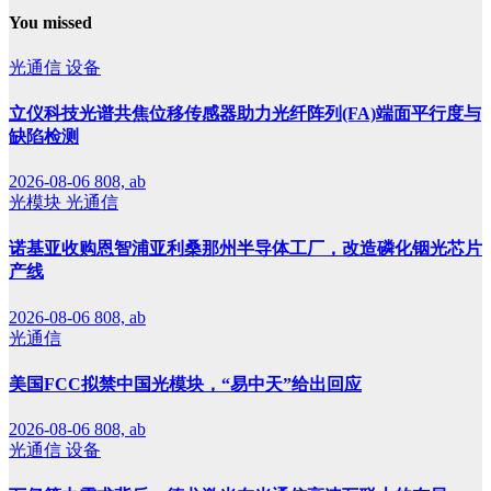
You missed
光通信
设备
立仪科技光谱共焦位移传感器助力光纤阵列(FA)端面平行度与
缺陷检测
2026-08-06
808, ab
光模块
光通信
诺基亚收购恩智浦亚利桑那州半导体工厂，改造磷化铟光芯片
产线
2026-08-06
808, ab
光通信
美国FCC拟禁中国光模块，“易中天”给出回应
2026-08-06
808, ab
光通信
设备