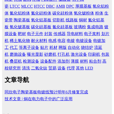
瓷
LTCC
MLCC
HTCC
DBC
AMB
DPC
厚膜基板
氧化铝粉
体
氮化铝粉体
氮化硅粉体
碳化硅粉体
氧化铍粉体
粉体
生
瓷带
陶瓷基板
氧化铝基板
切割机
线路板
铜材
氮化铝基
板
氧化铍基板
碳化硅基板
氮化硅基板
玻璃粉
集成电路
镀
膜设备
靶材
电子元件
封装
传感器
导电材料
电子浆料
划片
机
稀土氧化物
耐火材料
电感
电容
电镀
电镀设备
电镀加
工
代工
等离子设备
贴片
耗材
网版
自动化
烧结炉
流延
机
磨抛设备
曝光显影
砂磨机
打孔机
激光设备
印刷机
包装
机
叠层机
检测设备
设备配件
添加剂
薄膜
材料
粘合剂
高
校研究所
清洗
二氧化钛
贸易
设备
代理
其他
LED
文章导航
同欣电子陶瓷基板电镀线预计明年6月修复完成
技术文章 | 铜在电力电子中的广泛应用