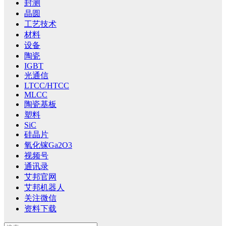
封测
晶圆
工艺技术
材料
设备
陶瓷
IGBT
光通信
LTCC/HTCC
MLCC
陶瓷基板
塑料
SiC
硅晶片
氧化镓Ga2O3
视频号
通讯录
艾邦官网
艾邦机器人
关注微信
资料下载