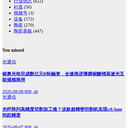
行业动态
(822)
衬底
(50)
视频号
(3)
设备
(572)
陶瓷
(270)
陶瓷基板
(447)
You missed
光通信
铌奥光电完成数亿元B轮融资，全速推进薄膜铌酸锂高速光互
联规模商用
2026-08-08
808, ab
光通信
光纤阵列高精度切割加工难？这款超精密切割机实现±0.3μm
间距精度
2026-08-07
808, ab