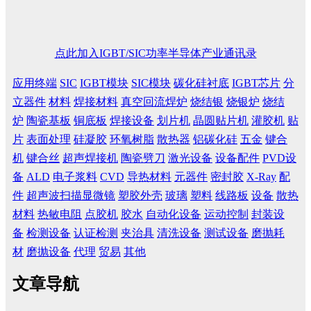
点此加入IGBT/SIC功率半导体产业通讯录
应用终端
SIC
IGBT模块
SIC模块
碳化硅衬底
IGBT芯片
分
立器件
材料
焊接材料
真空回流焊炉
烧结银
烧银炉
烧结
炉
陶瓷基板
铜底板
焊接设备
划片机
晶圆贴片机
灌胶机
贴
片
表面处理
硅凝胶
环氧树脂
散热器
铝碳化硅
五金
键合
机
键合丝
超声焊接机
陶瓷劈刀
激光设备
设备配件
PVD设
备
ALD
电子浆料
CVD
导热材料
元器件
密封胶
X-Ray
配
件
超声波扫描显微镜
塑胶外壳
玻璃
塑料
线路板
设备
散热
材料
热敏电阻
点胶机
胶水
自动化设备
运动控制
封装设
备
检测设备
认证检测
夹治具
清洗设备
测试设备
磨抛耗
材
磨抛设备
代理
贸易
其他
文章导航