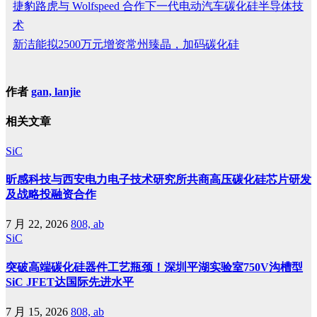
捷豹路虎与 Wolfspeed 合作下一代电动汽车碳化硅半导体技
术
新洁能拟2500万元增资常州臻晶，加码碳化硅
作者
gan, lanjie
相关文章
SiC
昕感科技与西安电力电子技术研究所共商高压碳化硅芯片研发
及战略投融资合作
7 月 22, 2026
808, ab
SiC
突破高端碳化硅器件工艺瓶颈！深圳平湖实验室750V沟槽型
SiC JFET达国际先进水平
7 月 15, 2026
808, ab