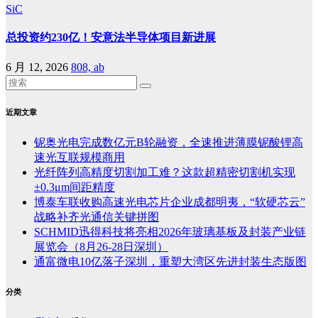
SiC
总投资约230亿！安意法半导体项目新进展
6 月 12, 2026
808, ab
近期文章
铌奥光电完成数亿元B轮融资，全速推进薄膜铌酸锂高
速光互联规模商用
光纤阵列高精度切割加工难？这款超精密切割机实现
±0.3μm间距精度
博泰车联收购高速光电芯片企业成都明夷，“软硬芯云”
战略补齐光通信关键拼图
SCHMID迅得科技将亮相2026年玻璃基板及封装产业链
展览会（8月26-28日深圳）
通富微电10亿落子深圳，重塑大湾区先进封装生态版图
分类