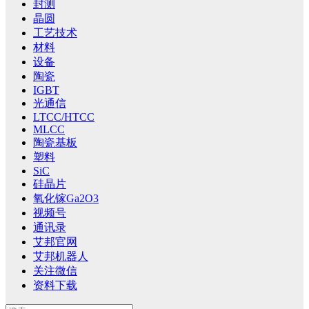
封测
晶圆
工艺技术
材料
设备
陶瓷
IGBT
光通信
LTCC/HTCC
MLCC
陶瓷基板
塑料
SiC
硅晶片
氧化镓Ga2O3
视频号
通讯录
艾邦官网
艾邦机器人
关注微信
资料下载