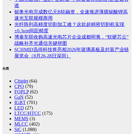
谁
铌奥光电完成数亿元B轮融资，全速推进薄膜铌酸锂高
速光互联规模商用
光纤阵列高精度切割加工难？这款超精密切割机实现
±0.3μm间距精度
博泰车联收购高速光电芯片企业成都明夷，“软硬芯云”
战略补齐光通信关键拼图
SCHMID迅得科技将亮相2026年玻璃基板及封装产业链
展览会（8月26-28日深圳）
分类
Chiplet
(64)
CPO
(79)
FOPLP
(62)
GaN
(52)
IGBT
(701)
LED
(27)
LTCC/HTCC
(175)
MEMS
(3)
MLCC
(402)
SiC
(1,088)