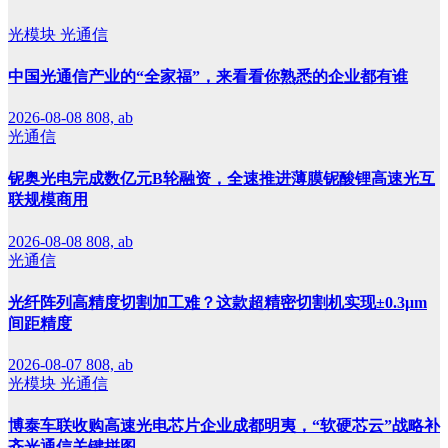
光模块
光通信
中国光通信产业的“全家福”，来看看你熟悉的企业都有谁
2026-08-08
808, ab
光通信
铌奥光电完成数亿元B轮融资，全速推进薄膜铌酸锂高速光互
联规模商用
2026-08-08
808, ab
光通信
光纤阵列高精度切割加工难？这款超精密切割机实现±0.3μm
间距精度
2026-08-07
808, ab
光模块
光通信
博泰车联收购高速光电芯片企业成都明夷，“软硬芯云”战略补
齐光通信关键拼图