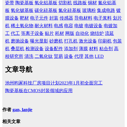
瓷带
陶瓷基板
氧化铝基板
切割机
线路板
铜材
氮化铝基
板
氧化铍基板
碳化硅基板
氮化硅基板
玻璃粉
集成电路
镀
膜设备
靶材
电子元件
封装
传感器
导电材料
电子浆料
划片
机
稀土氧化物
耐火材料
电感
电容
电镀
电镀设备
电镀加
工
代工
等离子设备
贴片
耗材
网版
自动化
烧结炉
流延
机
磨抛设备
曝光显影
砂磨机
打孔机
激光设备
印刷机
包装
机
叠层机
检测设备
设备配件
添加剂
薄膜
材料
粘合剂
高
校研究所
清洗
二氧化钛
贸易
设备
代理
其他
LED
文章导航
池州昀冢科技厂房项目计划2023年1月初全面完工
陶瓷基板在CMOS封装领域的应用
作者
gan, lanjie
相关文章