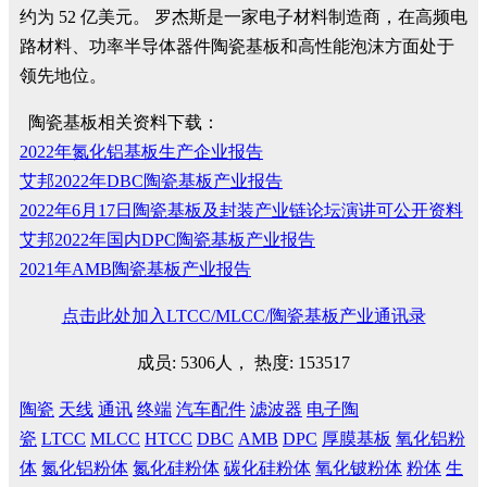
约为 52 亿美元。 罗杰斯是一家电子材料制造商，在高频电
路材料、功率半导体器件陶瓷基板和高性能泡沫方面处于
领先地位。
陶瓷基板相关资料下载：
2022年氮化铝基板生产企业报告
艾邦2022年DBC陶瓷基板产业报告
2022年6月17日陶瓷基板及封装产业链论坛演讲可公开资料
艾邦2022年国内DPC陶瓷基板产业报告
2021年AMB陶瓷基板产业报告
点击此处加入LTCC/MLCC/陶瓷基板产业通讯录
成员: 5306人， 热度: 153517
陶瓷
天线
通讯
终端
汽车配件
滤波器
电子陶
瓷
LTCC
MLCC
HTCC
DBC
AMB
DPC
厚膜基板
氧化铝粉
体
氮化铝粉体
氮化硅粉体
碳化硅粉体
氧化铍粉体
粉体
生