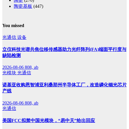
陶瓷
(270)
陶瓷基板
(447)
You missed
光通信
设备
立仪科技光谱共焦位移传感器助力光纤阵列(FA)端面平行度与
缺陷检测
2026-08-06
808, ab
光模块
光通信
诺基亚收购恩智浦亚利桑那州半导体工厂，改造磷化铟光芯片
产线
2026-08-06
808, ab
光通信
美国FCC拟禁中国光模块，“易中天”给出回应