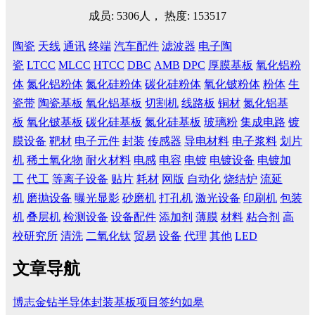
成员: 5306人， 热度: 153517
陶瓷
天线
通讯
终端
汽车配件
滤波器
电子陶
瓷
LTCC
MLCC
HTCC
DBC
AMB
DPC
厚膜基板
氧化铝粉
体
氮化铝粉体
氮化硅粉体
碳化硅粉体
氧化铍粉体
粉体
生
瓷带
陶瓷基板
氧化铝基板
切割机
线路板
铜材
氮化铝基
板
氧化铍基板
碳化硅基板
氮化硅基板
玻璃粉
集成电路
镀
膜设备
靶材
电子元件
封装
传感器
导电材料
电子浆料
划片
机
稀土氧化物
耐火材料
电感
电容
电镀
电镀设备
电镀加
工
代工
等离子设备
贴片
耗材
网版
自动化
烧结炉
流延
机
磨抛设备
曝光显影
砂磨机
打孔机
激光设备
印刷机
包装
机
叠层机
检测设备
设备配件
添加剂
薄膜
材料
粘合剂
高
校研究所
清洗
二氧化钛
贸易
设备
代理
其他
LED
文章导航
博志金钻半导体封装基板项目签约如皋