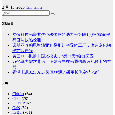
2 月 13, 2025
gan, lanjie
近期文章
立仪科技光谱共焦位移传感器助力光纤阵列(FA)端面平
行度与缺陷检测
诺基亚收购恩智浦亚利桑那州半导体工厂，改造磷化铟
光芯片产线
美国FCC拟禁中国光模块，“易中天”给出回应
万亿算力需求背后，德龙激光在光通信高速互联上的布
局
香港电讯3.2T AI超级互联通道采用长飞空芯光纤
分类
Chiplet
(64)
CPO
(78)
FOPLP
(62)
GaN
(52)
IGBT
(701)