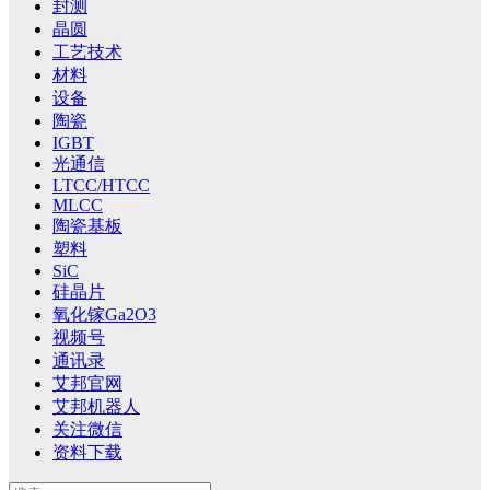
封测
晶圆
工艺技术
材料
设备
陶瓷
IGBT
光通信
LTCC/HTCC
MLCC
陶瓷基板
塑料
SiC
硅晶片
氧化镓Ga2O3
视频号
通讯录
艾邦官网
艾邦机器人
关注微信
资料下载