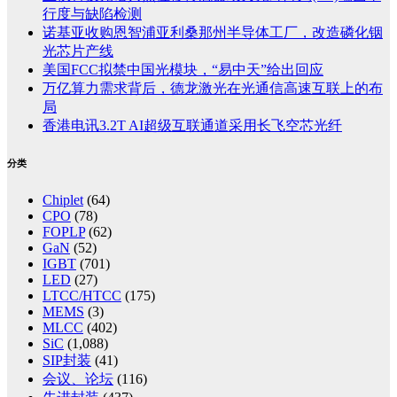
行度与缺陷检测
诺基亚收购恩智浦亚利桑那州半导体工厂，改造磷化铟
光芯片产线
美国FCC拟禁中国光模块，“易中天”给出回应
万亿算力需求背后，德龙激光在光通信高速互联上的布
局
香港电讯3.2T AI超级互联通道采用长飞空芯光纤
分类
Chiplet
(64)
CPO
(78)
FOPLP
(62)
GaN
(52)
IGBT
(701)
LED
(27)
LTCC/HTCC
(175)
MEMS
(3)
MLCC
(402)
SiC
(1,088)
SIP封装
(41)
会议、论坛
(116)