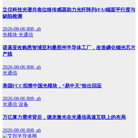
立仪科技光谱共焦位移传感器助力光纤阵列(FA)端面平行度与
缺陷检测
2026-08-06
808, ab
光模块
光通信
诺基亚收购恩智浦亚利桑那州半导体工厂，改造磷化铟光芯片
产线
2026-08-06
808, ab
光通信
美国FCC拟禁中国光模块，“易中天”给出回应
2026-08-06
808, ab
光通信
设备
万亿算力需求背后，德龙激光在光通信高速互联上的布局
2026-08-06
808, ab