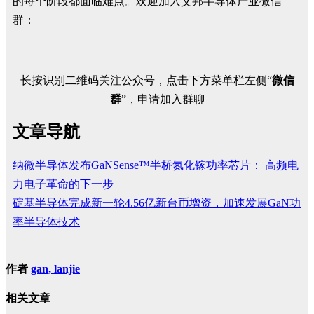
的每个阶段都面临难点。欢迎加入艾邦半导体产业微信
群：
长按识别二维码关注公众号，点击下方菜单栏左侧“
微信
群
”，申请加入群聊
文章导航
纳微半导体发布GaNSense™️半桥氮化镓功率芯片： 高频电
力电子革命的下一步
碇基半导体完成新一轮4.56亿新台币增资，加速发展GaN功
率半导体技术
作者
gan, lanjie
相关文章