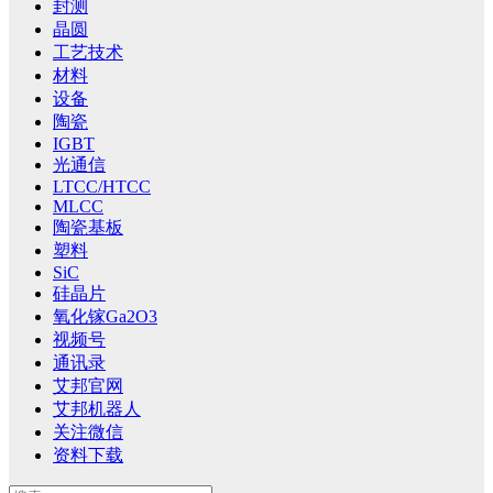
封测
晶圆
工艺技术
材料
设备
陶瓷
IGBT
光通信
LTCC/HTCC
MLCC
陶瓷基板
塑料
SiC
硅晶片
氧化镓Ga2O3
视频号
通讯录
艾邦官网
艾邦机器人
关注微信
资料下载