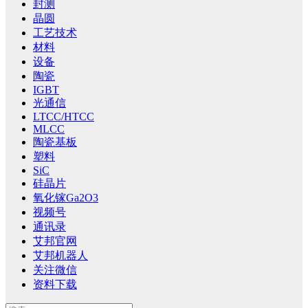
封测
晶圆
工艺技术
材料
设备
陶瓷
IGBT
光通信
LTCC/HTCC
MLCC
陶瓷基板
塑料
SiC
硅晶片
氧化镓Ga2O3
视频号
通讯录
艾邦官网
艾邦机器人
关注微信
资料下载