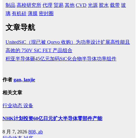
制品
高校研究所
代理
贸易
其他
CVD
光源
胶水
载带
玻
璃
有机硅
薄膜
密封圈
文章导航
UnitedSiC（现已被 Qorvo 收购）为功率设计扩展高性能且
高效的 750V SiC FET 产品组合
积亚半导体砸45亿元加码SiC化合物半导体功率组件
作者
gan, lanjie
相关文章
行业动态
设备
NHK计划投资60亿日元扩大半导体零部件产能
8 月 7, 2026
808, ab