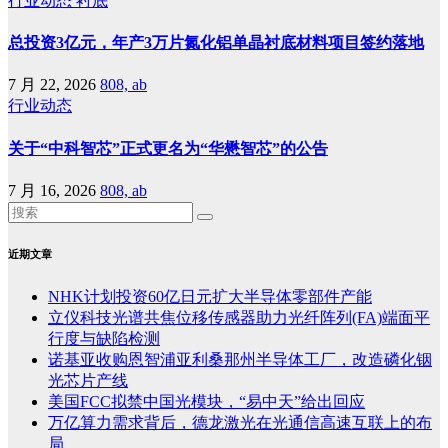
行业动态
衬底
总投资3亿元，年产3万片氮化铝单晶衬底材料项目签约落地
7 月 22, 2026
808, ab
行业动态
关于“中科智芯”正式更名为“华懋智芯”的公告
7 月 16, 2026
808, ab
近期文章
NHK计划投资60亿日元扩大半导体零部件产能
立仪科技光谱共焦位移传感器助力光纤阵列(FA)端面平
行度与缺陷检测
诺基亚收购恩智浦亚利桑那州半导体工厂，改造磷化铟
光芯片产线
美国FCC拟禁中国光模块，“易中天”给出回应
万亿算力需求背后，德龙激光在光通信高速互联上的布
局