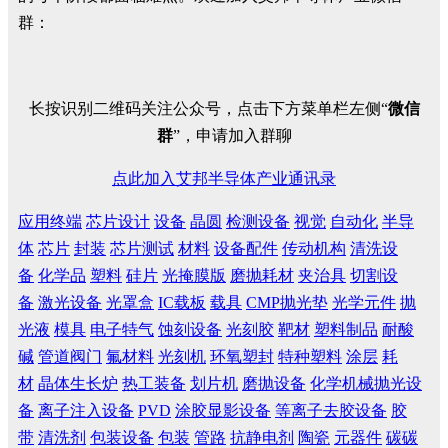
群：
长按识别二维码关注公众号，点击下方菜单栏左侧“
微信
群
”，申请加入群聊
点此加入艾邦半导体产业通讯录
应用终端
芯片设计
设备
晶圆
检测设备
视觉
自动化
半导
体
芯片
封装
芯片测试
材料
设备配件
传动机构
清洗设
备
化学品
塑料
硅片
光掩膜版
磨抛耗材
夹治具
切割设
备
激光设备
光罩盒
IC载板
载具
CMP抛光垫
光学元件
抛
光液
模具
电子特气
蚀刻设备
光刻胶
靶材
塑料制品
耐酸
碱
管道阀门
氟材料
光刻机
环氧塑封
特种塑料
涂层
耗
材
晶体生长炉
热工装备
划片机
磨抛设备
化学机械抛光设
备
离子注入设备
PVD
涂胶显影设备
等离子去胶设备
胶
带
清洗剂
包装设备
包装
管路
抗静电剂
陶瓷
元器件
碳碳