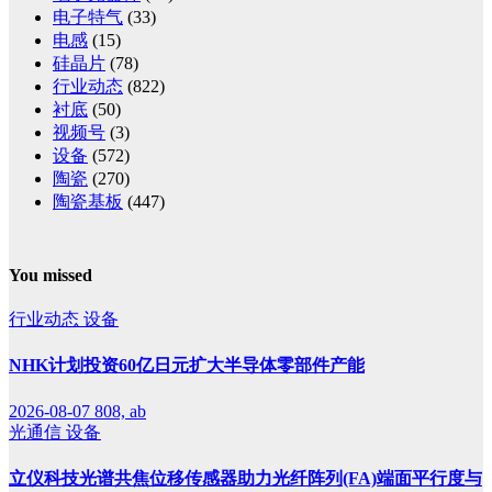
电子特气
(33)
电感
(15)
硅晶片
(78)
行业动态
(822)
衬底
(50)
视频号
(3)
设备
(572)
陶瓷
(270)
陶瓷基板
(447)
You missed
行业动态
设备
NHK计划投资60亿日元扩大半导体零部件产能
2026-08-07
808, ab
光通信
设备
立仪科技光谱共焦位移传感器助力光纤阵列(FA)端面平行度与