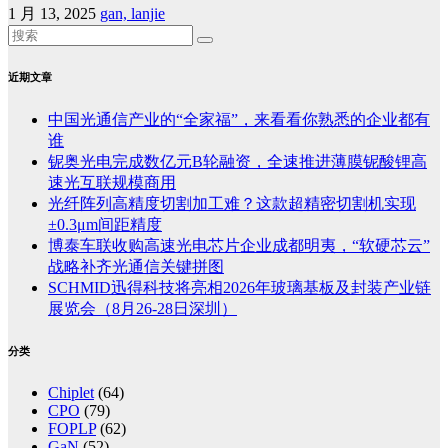
1 月 13, 2025
gan, lanjie
近期文章
中国光通信产业的“全家福”，来看看你熟悉的企业都有
谁
铌奥光电完成数亿元B轮融资，全速推进薄膜铌酸锂高
速光互联规模商用
光纤阵列高精度切割加工难？这款超精密切割机实现
±0.3μm间距精度
博泰车联收购高速光电芯片企业成都明夷，“软硬芯云”
战略补齐光通信关键拼图
SCHMID迅得科技将亮相2026年玻璃基板及封装产业链
展览会（8月26-28日深圳）
分类
Chiplet
(64)
CPO
(79)
FOPLP
(62)
GaN
(52)