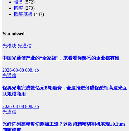
设备
(572)
陶瓷
(270)
陶瓷基板
(447)
You missed
光模块
光通信
中国光通信产业的“全家福”，来看看你熟悉的企业都有谁
2026-08-08
808, ab
光通信
铌奥光电完成数亿元B轮融资，全速推进薄膜铌酸锂高速光互
联规模商用
2026-08-08
808, ab
光通信
光纤阵列高精度切割加工难？这款超精密切割机实现±0.3μm
间距精度