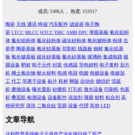
成员: 5306人， 热度: 153517
陶瓷
天线
通讯
终端
汽车配件
滤波器
电子陶
瓷
LTCC
MLCC
HTCC
DBC
AMB
DPC
厚膜基板
氧化铝粉
体
氮化铝粉体
氮化硅粉体
碳化硅粉体
氧化铍粉体
粉体
生
瓷带
陶瓷基板
氧化铝基板
切割机
线路板
铜材
氮化铝基
板
氧化铍基板
碳化硅基板
氮化硅基板
玻璃粉
集成电路
镀
膜设备
靶材
电子元件
封装
传感器
导电材料
电子浆料
划片
机
稀土氧化物
耐火材料
电感
电容
电镀
电镀设备
电镀加
工
代工
等离子设备
贴片
耗材
网版
自动化
烧结炉
流延
机
磨抛设备
曝光显影
砂磨机
打孔机
激光设备
印刷机
包装
机
叠层机
检测设备
设备配件
添加剂
薄膜
材料
粘合剂
高
校研究所
清洗
二氧化钛
贸易
设备
代理
其他
LED
文章导航
达利凯普高端电子元器件产业化项目竣工投产