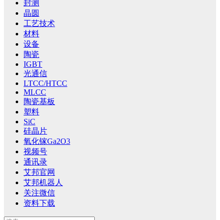
封测
晶圆
工艺技术
材料
设备
陶瓷
IGBT
光通信
LTCC/HTCC
MLCC
陶瓷基板
塑料
SiC
硅晶片
氧化镓Ga2O3
视频号
通讯录
艾邦官网
艾邦机器人
关注微信
资料下载