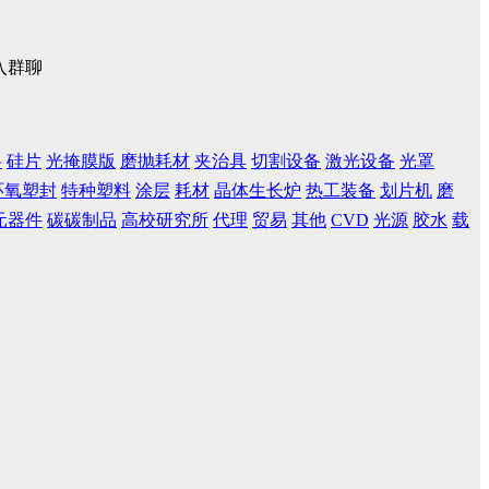
入群聊
料
硅片
光掩膜版
磨抛耗材
夹治具
切割设备
激光设备
光罩
环氧塑封
特种塑料
涂层
耗材
晶体生长炉
热工装备
划片机
磨
元器件
碳碳制品
高校研究所
代理
贸易
其他
CVD
光源
胶水
载