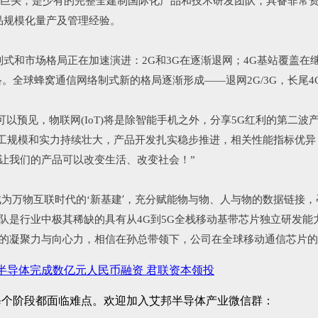
多家行业巨头，是少有的完整全建制国际化产品和技术研发团队，具备非
产品规模化量产及管理经验。
制式和市场格局正在加速演进：2G和3G在逐渐退网；4G基站覆盖在
。全球蜂窝通信网络制式新的格局逐渐形成——退网2G/3G，长尾4G
可以预见，物联网(IoT)将是除智能手机之外，分享5G红利的第二
，员工规模和实力持续壮大，产品开发扎实稳步推进，相关性能指标优
让我们的产品可以改变生活、改变社会！”
’
已经成为万物互联时代的‘新基建
，充分赋能物与物、人与物的数据链接，孕
队是行业中极其稀缺的具有从4G到5G全栈移动基带芯片独立研发
的凝聚力与向心力，相信在孙总带领下，公司在全球移动通信芯片的
半导体完成数亿元人民币融资 君联资本领投
每个阶段都面临难点。欢迎加入艾邦半导体产业微信群：