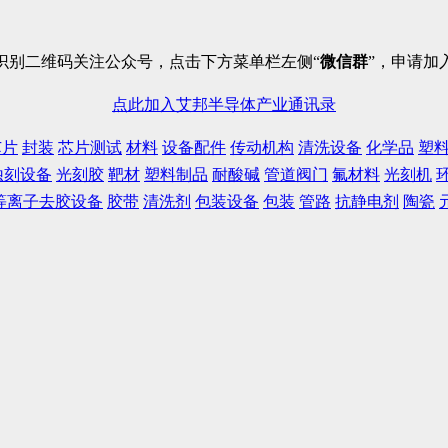
识别二维码关注公众号，点击下方菜单栏左侧“
微信群
”，申请加
点此加入艾邦半导体产业通讯录
芯片
封装
芯片测试
材料
设备配件
传动机构
清洗设备
化学品
塑
蚀刻设备
光刻胶
靶材
塑料制品
耐酸碱
管道阀门
氟材料
光刻机
等离子去胶设备
胶带
清洗剂
包装设备
包装
管路
抗静电剂
陶瓷