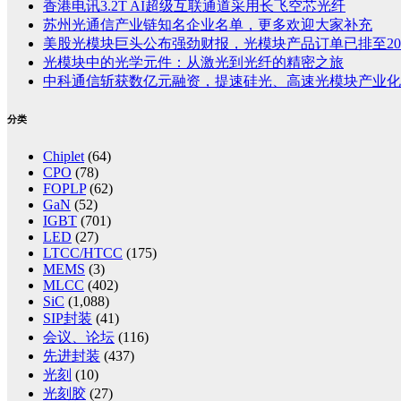
香港电讯3.2T AI超级互联通道采用长飞空芯光纤
苏州光通信产业链知名企业名单，更多欢迎大家补充
美股光模块巨头公布强劲财报，光模块产品订单已排至20
光模块中的光学元件：从激光到光纤的精密之旅
中科通信斩获数亿元融资，提速硅光、高速光模块产业化
分类
Chiplet
(64)
CPO
(78)
FOPLP
(62)
GaN
(52)
IGBT
(701)
LED
(27)
LTCC/HTCC
(175)
MEMS
(3)
MLCC
(402)
SiC
(1,088)
SIP封装
(41)
会议、论坛
(116)
先进封装
(437)
光刻
(10)
光刻胶
(27)