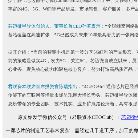
据了解，芯迈微半导体(Cmind-SEMI)团队来自于中、美
丰富的4G、5G、WiFi等产品研发、市场销售、客户服务、多
芯迈微半导体创始人、董事长兼CEO孙滇表示：
“全球蜂窝网络
基站覆盖在高速扩张，5G已然成为未来10年最具潜力的一张网络
据其介绍：“当前的智能手机是第一波分享5G红利的产品形态。
前的策略是做实4G，发力5G，关注6G。芯迈微自成立以来
心业务、聚焦核心能力和聚焦核心客户，努力打造高品质产品，
君联资本联席首席投资官陈瑞指出：
“4G/5G+IoT通信芯片
使能下的车联网等增量市场呈现巨大增长势头。芯迈微半导体团
总所带领的专业团队，技术扎实、业务扩展路径清晰，具有很强
原文始发于微信公众号（君联资本CEOClub）：
芯迈微
一颗芯片的制造工艺非常复杂，需经过几千道工序，加工的