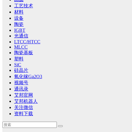
工艺技术
材料
设备
陶瓷
IGBT
光通信
LTCC/HTCC
MLCC
陶瓷基板
塑料
SiC
硅晶片
氧化镓Ga2O3
视频号
通讯录
艾邦官网
艾邦机器人
关注微信
资料下载