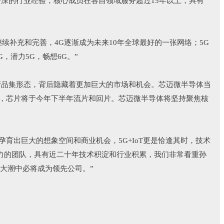
常资深的行业经验，核心成员在各自领域服务超过15年以上，具有
继续补充和完善，4G逐渐成为未来10年全球最好的一张网络；5G
，潜力5G，畅想6G。”
波产品集形态，背后隐藏着更加巨大的市场和机会。芯迈微半导体当
异，芯片将于今年下半年流片和回片。芯迈微半导体将坚持聚焦核
育出巨大的想象空间和商业机会，5G+IoT更是恰逢其时，技术
能力的团队，具有近二十年技术积淀和行业积累，我们非常看重孙
大潮中必将成为领先公司。”