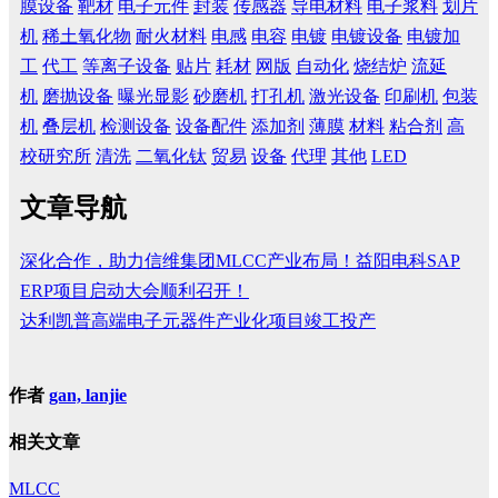
膜设备
靶材
电子元件
封装
传感器
导电材料
电子浆料
划片
机
稀土氧化物
耐火材料
电感
电容
电镀
电镀设备
电镀加
工
代工
等离子设备
贴片
耗材
网版
自动化
烧结炉
流延
机
磨抛设备
曝光显影
砂磨机
打孔机
激光设备
印刷机
包装
机
叠层机
检测设备
设备配件
添加剂
薄膜
材料
粘合剂
高
校研究所
清洗
二氧化钛
贸易
设备
代理
其他
LED
文章导航
深化合作，助力信维集团MLCC产业布局！益阳电科SAP
ERP项目启动大会顺利召开！
达利凯普高端电子元器件产业化项目竣工投产
作者
gan, lanjie
相关文章
MLCC