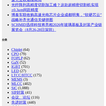
光纤阵列高精度切割加工难？这款超精密切割机实现
±0.3μm间距精度
博泰车联收购高速光电芯片企业成都明夷，“软硬芯云”
战略补齐光通信关键拼图
SCHMID迅得科技将亮相2026年玻璃基板及封装产业链
展览会（8月26-28日深圳）
分类
Chiplet
(64)
CPO
(79)
FOPLP
(62)
GaN
(52)
IGBT
(701)
LED
(27)
LTCC/HTCC
(175)
MEMS
(3)
MLCC
(402)
SiC
(1,088)
SIP封装
(41)
会议、论坛
(116)
先进封装
(440)