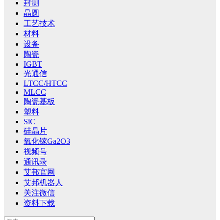
封测
晶圆
工艺技术
材料
设备
陶瓷
IGBT
光通信
LTCC/HTCC
MLCC
陶瓷基板
塑料
SiC
硅晶片
氧化镓Ga2O3
视频号
通讯录
艾邦官网
艾邦机器人
关注微信
资料下载