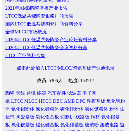
国内陶瓷封装外壳知名厂商PPT
2021年AMB陶瓷基板产业报告
LTCC低温共烧陶瓷银浆厂商报告
国内LTCC低温共烧陶瓷厂商资料分享
全球MLCC市场概况
2020年LTCC低温共烧陶瓷产业论坛资料分享
2020年LTCC低温共烧陶瓷会议资料分享
LTCC产业资料合集
点击此处加入LTCC/MLCC/陶瓷基板产业通讯录
成员: 5306人， 热度: 153517
陶瓷
天线
通讯
终端
汽车配件
滤波器
电子陶
瓷
LTCC
MLCC
HTCC
DBC
AMB
DPC
厚膜基板
氧化铝粉
体
氮化铝粉体
氮化硅粉体
碳化硅粉体
氧化铍粉体
粉体
生
瓷带
陶瓷基板
氧化铝基板
切割机
线路板
铜材
氮化铝基
板
氧化铍基板
碳化硅基板
氮化硅基板
玻璃粉
集成电路
镀