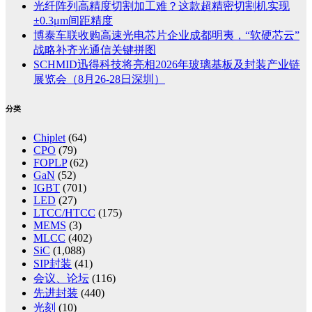
光纤阵列高精度切割加工难？这款超精密切割机实现
±0.3μm间距精度
博泰车联收购高速光电芯片企业成都明夷，“软硬芯云”
战略补齐光通信关键拼图
SCHMID迅得科技将亮相2026年玻璃基板及封装产业链
展览会（8月26-28日深圳）
分类
Chiplet
(64)
CPO
(79)
FOPLP
(62)
GaN
(52)
IGBT
(701)
LED
(27)
LTCC/HTCC
(175)
MEMS
(3)
MLCC
(402)
SiC
(1,088)
SIP封装
(41)
会议、论坛
(116)
先进封装
(440)
光刻
(10)