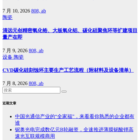
7 月 10, 2026
808, ab
陶瓷
清远元创精密氧化锆、大板氧化铝、碳化硅聚焦环等扩建项目
量产在即
7 月 9, 2026
808, ab
设备
陶瓷
CVD碳化硅刻蚀环主要生产工艺流程（附材料及设备清单）
7 月 8, 2026
808, ab
近期文章
中国光通信产业的“全家福”，来看看你熟悉的企业都有
谁
铌奥光电完成数亿元B轮融资，全速推进薄膜铌酸锂高
速光互联规模商用