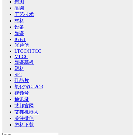
封测
晶圆
工艺技术
材料
设备
陶瓷
IGBT
光通信
LTCC/HTCC
MLCC
陶瓷基板
塑料
SiC
硅晶片
氧化镓Ga2O3
视频号
通讯录
艾邦官网
艾邦机器人
关注微信
资料下载