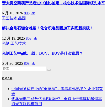
宏大真空两项产品通过中通协鉴定，核心技术达国际领先水平
6 月 10, 2026
808, ab
工艺技术
晶圆
解决金刚石键合难题！化合积电晶圆加工实现新突破！
12 月 19, 2025
808, ab
光刻
工艺技术
光刻工艺中g线、i线、DUV、EUV是什么意思？
5 月 30, 2025
808, ab
近期文章
中国光通信产业的“全家福”，来看看你熟悉的企业都有
谁
铌奥光电完成数亿元B轮融资，全速推进薄膜铌酸锂高
速光互联规模商用