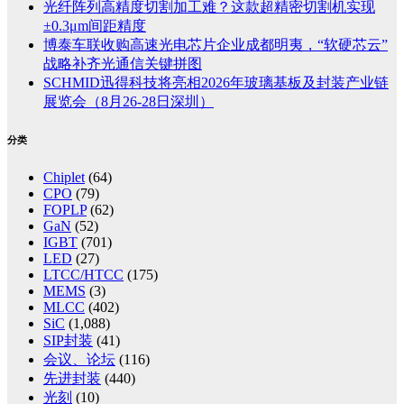
光纤阵列高精度切割加工难？这款超精密切割机实现
±0.3μm间距精度
博泰车联收购高速光电芯片企业成都明夷，“软硬芯云”
战略补齐光通信关键拼图
SCHMID迅得科技将亮相2026年玻璃基板及封装产业链
展览会（8月26-28日深圳）
分类
Chiplet
(64)
CPO
(79)
FOPLP
(62)
GaN
(52)
IGBT
(701)
LED
(27)
LTCC/HTCC
(175)
MEMS
(3)
MLCC
(402)
SiC
(1,088)
SIP封装
(41)
会议、论坛
(116)
先进封装
(440)
光刻
(10)