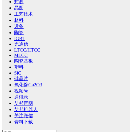
封测
晶圆
工艺技术
材料
设备
陶瓷
IGBT
光通信
LTCC/HTCC
MLCC
陶瓷基板
塑料
SiC
硅晶片
氧化镓Ga2O3
视频号
通讯录
艾邦官网
艾邦机器人
关注微信
资料下载