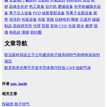
碱
管道阀门
氟材料
光刻机
环氧塑封
特种塑料
涂层
耗
材
晶体生长炉
热工装备
划片机
磨抛设备
化学机械抛光设
备
离子注入设备
PVD
涂胶显影设备
等离子去胶设备
胶
带
清洗剂
包装设备
包装
管路
抗静电剂
陶瓷
元器件
碳碳
制品
高校研究所
代理
贸易
其他
CVD
光源
胶水
载带
玻
璃
有机硅
薄膜
密封圈
文章导航
联泓新科拟设立子公司建设电子级高纯特气和锂电添加剂
项目
默克和美光携手开发半导体替代性低 GWP 蚀刻气体
作者
gan, lanjie
相关文章
投融资
电子特气