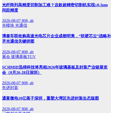
光纤阵列高精度切割加工难？这款超精密切割机实现±0.3μm
间距精度
2026-08-07
808, ab
光模块
光通信
博泰车联收购高速光电芯片企业成都明夷，“软硬芯云”战略补
齐光通信关键拼图
2026-08-07
808, ab
展会
玻璃基板TGV
SCHMID迅得科技将亮相2026年玻璃基板及封装产业链展览
会（8月26-28日深圳）
2026-08-07
808, ab
先进封装
通富微电10亿落子深圳，重塑大湾区先进封装生态版图
2026-08-07
808, ab