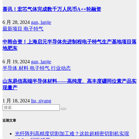
喜讯！宏芯气体完成数千万人民币A++轮融资
6 月 28, 2024
gan, lanjie
最新项目
电子特气
中韩合资！上海启元半导体先进制程电子特气生产基地项目落
地肥东
6 月 19, 2024
gan, lanjie
半导体
材料
电子特气
行业动态
山东易信高端半导体材料——高纯度、高丰度硼同位素产品实
现量产
1 月 18, 2024
liu, siyang
近期文章
光纤阵列高精度切割加工难？这款超精密切割机实现