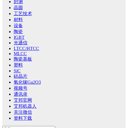
封测
晶圆
工艺技术
材料
设备
陶瓷
IGBT
光通信
LTCC/HTCC
MLCC
陶瓷基板
塑料
SiC
硅晶片
氧化镓Ga2O3
视频号
通讯录
艾邦官网
艾邦机器人
关注微信
资料下载