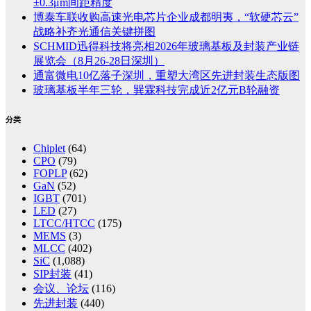
±0.3μm间距精度
博泰车联收购高速光电芯片企业成都明夷，“软硬芯云”
战略补齐光通信关键拼图
SCHMID迅得科技将亮相2026年玻璃基板及封装产业链
展览会（8月26-28日深圳）
通富微电10亿落子深圳，重塑大湾区先进封装生态版图
玻璃基板半年三轮，巽霖科技完成近2亿元B轮融资
分类
Chiplet
(64)
CPO
(79)
FOPLP
(62)
GaN
(52)
IGBT
(701)
LED
(27)
LTCC/HTCC
(175)
MEMS
(3)
MLCC
(402)
SiC
(1,088)
SIP封装
(41)
会议、论坛
(116)
先进封装
(440)