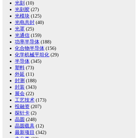
光刻
(10)
光刻胶
(27)
光模块
(125)
光电共封
(40)
光罩
(25)
光通信
(159)
功率半导体
(188)
化合物半导体
(156)
化学机械平坦化
(29)
半导体
(345)
塑料
(73)
外延
(11)
封测
(188)
封装
(343)
展会
(22)
工艺技术
(173)
投融资
(207)
探针卡
(2)
晶圆
(248)
晶圆载具
(12)
最新项目
(342)