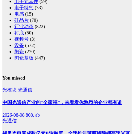
电子元器件
(59)
电子特气
(33)
电感
(15)
硅晶片
(78)
行业动态
(822)
衬底
(50)
视频号
(3)
设备
(572)
陶瓷
(270)
陶瓷基板
(447)
You missed
光模块
光通信
中国光通信产业的“全家福”，来看看你熟悉的企业都有谁
2026-08-08
808, ab
光通信
铌奥光电完成数亿元B轮融资，全速推进薄膜铌酸锂高速光互