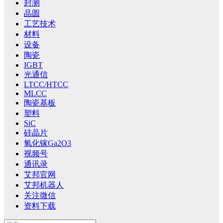
封测
晶圆
工艺技术
材料
设备
陶瓷
IGBT
光通信
LTCC/HTCC
MLCC
陶瓷基板
塑料
SiC
硅晶片
氧化镓Ga2O3
视频号
通讯录
艾邦官网
艾邦机器人
关注微信
资料下载