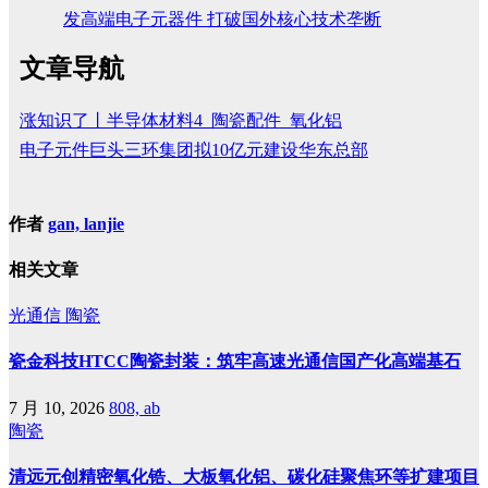
发高端电子元器件 打破国外核心技术垄断
文章导航
涨知识了丨半导体材料4_陶瓷配件_氧化铝
电子元件巨头三环集团拟10亿元建设华东总部
作者
gan, lanjie
相关文章
光通信
陶瓷
瓷金科技HTCC陶瓷封装：筑牢高速光通信国产化高端基石
7 月 10, 2026
808, ab
陶瓷
清远元创精密氧化锆、大板氧化铝、碳化硅聚焦环等扩建项目