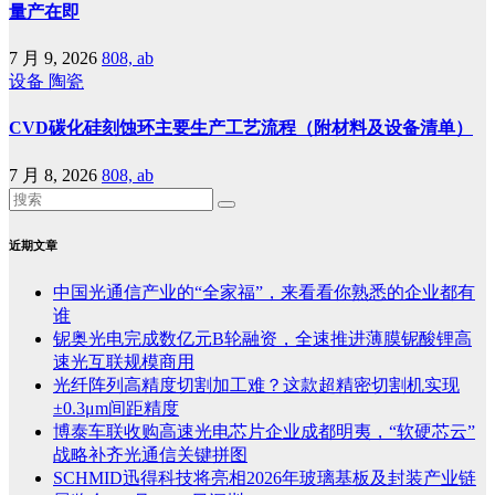
量产在即
7 月 9, 2026
808, ab
设备
陶瓷
CVD碳化硅刻蚀环主要生产工艺流程（附材料及设备清单）
7 月 8, 2026
808, ab
近期文章
中国光通信产业的“全家福”，来看看你熟悉的企业都有
谁
铌奥光电完成数亿元B轮融资，全速推进薄膜铌酸锂高
速光互联规模商用
光纤阵列高精度切割加工难？这款超精密切割机实现
±0.3μm间距精度
博泰车联收购高速光电芯片企业成都明夷，“软硬芯云”
战略补齐光通信关键拼图
SCHMID迅得科技将亮相2026年玻璃基板及封装产业链