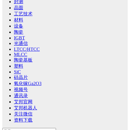
封测
晶圆
工艺技术
材料
设备
陶瓷
IGBT
光通信
LTCC/HTCC
MLCC
陶瓷基板
塑料
SiC
硅晶片
氧化镓Ga2O3
视频号
通讯录
艾邦官网
艾邦机器人
关注微信
资料下载