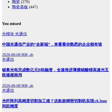
陶瓷
(270)
陶瓷基板
(447)
You missed
光模块
光通信
中国光通信产业的“全家福”，来看看你熟悉的企业都有谁
2026-08-08
808, ab
光通信
铌奥光电完成数亿元B轮融资，全速推进薄膜铌酸锂高速光互
联规模商用
2026-08-08
808, ab
光通信
光纤阵列高精度切割加工难？这款超精密切割机实现±0.3μm
间距精度