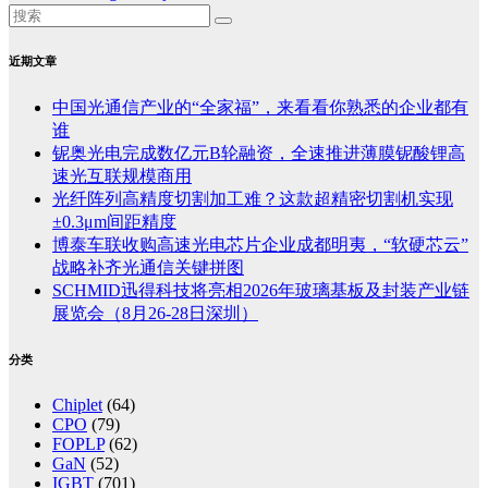
近期文章
中国光通信产业的“全家福”，来看看你熟悉的企业都有
谁
铌奥光电完成数亿元B轮融资，全速推进薄膜铌酸锂高
速光互联规模商用
光纤阵列高精度切割加工难？这款超精密切割机实现
±0.3μm间距精度
博泰车联收购高速光电芯片企业成都明夷，“软硬芯云”
战略补齐光通信关键拼图
SCHMID迅得科技将亮相2026年玻璃基板及封装产业链
展览会（8月26-28日深圳）
分类
Chiplet
(64)
CPO
(79)
FOPLP
(62)
GaN
(52)
IGBT
(701)