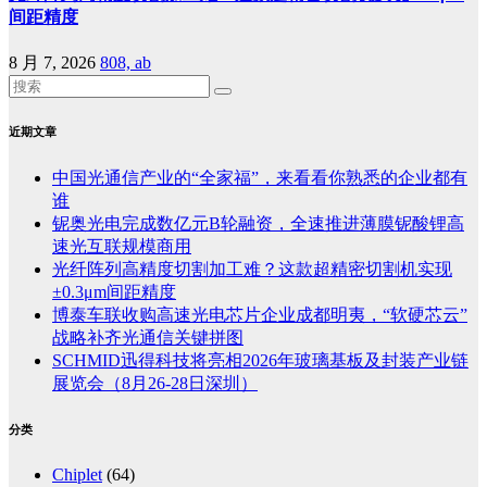
间距精度
8 月 7, 2026
808, ab
近期文章
中国光通信产业的“全家福”，来看看你熟悉的企业都有
谁
铌奥光电完成数亿元B轮融资，全速推进薄膜铌酸锂高
速光互联规模商用
光纤阵列高精度切割加工难？这款超精密切割机实现
±0.3μm间距精度
博泰车联收购高速光电芯片企业成都明夷，“软硬芯云”
战略补齐光通信关键拼图
SCHMID迅得科技将亮相2026年玻璃基板及封装产业链
展览会（8月26-28日深圳）
分类
Chiplet
(64)