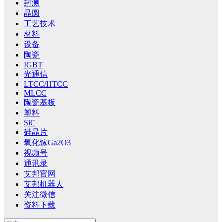
封测
晶圆
工艺技术
材料
设备
陶瓷
IGBT
光通信
LTCC/HTCC
MLCC
陶瓷基板
塑料
SiC
硅晶片
氧化镓Ga2O3
视频号
通讯录
艾邦官网
艾邦机器人
关注微信
资料下载