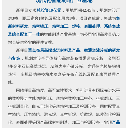
现代化智能制造产业基地
新项目立项
总投资10亿元
，用地面积42.45亩，规划建设厂
房3幢、职工宿舍1幢以及配套用房1幢。项目建成后，将成为
集
新材料研发、精密锻压、精密加工、焊接、表面处理、系统集成
及综合配套于一体
的智能制造产业基地，为公司实现高质量稳步
增长提供坚实的硬件支撑。
新项目
重点布局高端热沉材料及产品、微通道液冷板的研发
与制造
，规划建设半导体核心高端装备微通道钼冷板、金刚石
铜/金刚石铝高端热沉、AI算力中心液冷板、光通信光模块钨铜
热沉、车规级功率模块水冷盒等多条产线以及配套表面处理产
线。
围绕项目高精度、高可靠性要求，将引进具有国际先进水平
的数控慢走丝线切割机床、超精密数控加工中心、坐标磨床、三
坐标测量仪、白光干涉仪等超精密加工及检测设备，同时配置真
空烧结、压力烧结、激光焊、真空钎焊、扩散焊、氦质谱仪检漏
仪、表面处理等国产高端材料制造、加工与检测设备，实现
产品