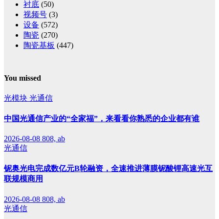
衬底
(50)
视频号
(3)
设备
(572)
陶瓷
(270)
陶瓷基板
(447)
You missed
光模块
光通信
中国光通信产业的“全家福”，来看看你熟悉的企业都有谁
2026-08-08
808, ab
光通信
铌奥光电完成数亿元B轮融资，全速推进薄膜铌酸锂高速光互
联规模商用
2026-08-08
808, ab
光通信