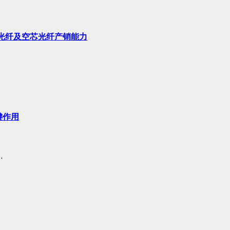
DC光纤及空芯光纤产销能力
键作用
…