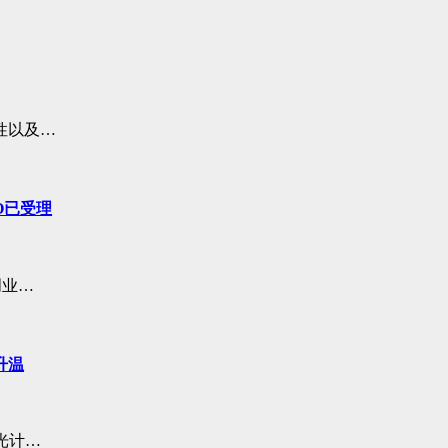
性以及…
O已受理
创业…
升温
光计…