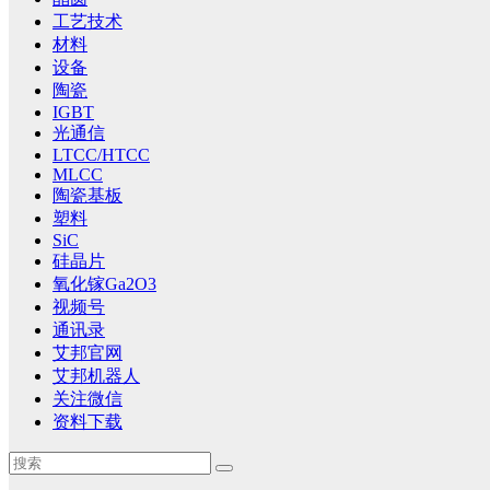
工艺技术
材料
设备
陶瓷
IGBT
光通信
LTCC/HTCC
MLCC
陶瓷基板
塑料
SiC
硅晶片
氧化镓Ga2O3
视频号
通讯录
艾邦官网
艾邦机器人
关注微信
资料下载