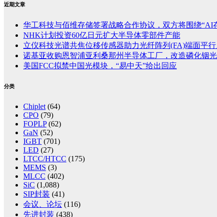
近期文章
华工科技与佰维存储签署战略合作协议，双方将围绕“AI
NHK计划投资60亿日元扩大半导体零部件产能
立仪科技光谱共焦位移传感器助力光纤阵列(FA)端面平
诺基亚收购恩智浦亚利桑那州半导体工厂，改造磷化铟光
美国FCC拟禁中国光模块，“易中天”给出回应
分类
Chiplet
(64)
CPO
(79)
FOPLP
(62)
GaN
(52)
IGBT
(701)
LED
(27)
LTCC/HTCC
(175)
MEMS
(3)
MLCC
(402)
SiC
(1,088)
SIP封装
(41)
会议、论坛
(116)
先进封装
(438)