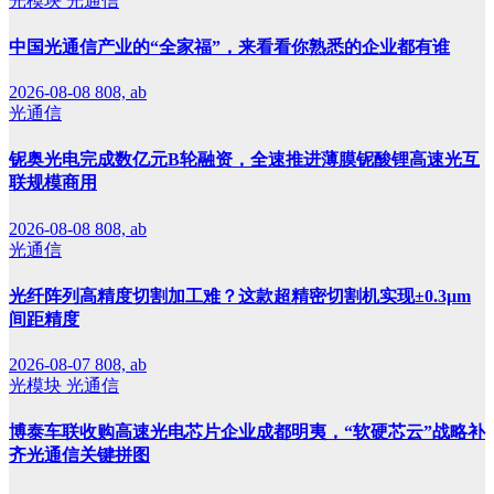
光模块
光通信
中国光通信产业的“全家福”，来看看你熟悉的企业都有谁
2026-08-08
808, ab
光通信
铌奥光电完成数亿元B轮融资，全速推进薄膜铌酸锂高速光互
联规模商用
2026-08-08
808, ab
光通信
光纤阵列高精度切割加工难？这款超精密切割机实现±0.3μm
间距精度
2026-08-07
808, ab
光模块
光通信
博泰车联收购高速光电芯片企业成都明夷，“软硬芯云”战略补
齐光通信关键拼图