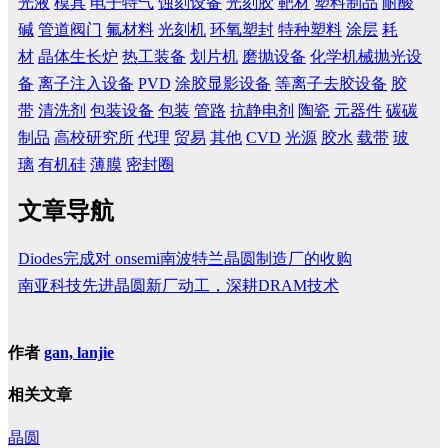
光液
模具
电子特气
蚀刻设备
光刻胶
靶材
塑料制品
耐酸
碱
管道阀门
氟材料
光刻机
环氧塑封
特种塑料
涂层
耗
材
晶体生长炉
热工装备
划片机
磨抛设备
化学机械抛光设
备
离子注入设备
PVD
涂胶显影设备
等离子去胶设备
胶
带
清洗剂
包装设备
包装
管路
抗静电剂
陶瓷
元器件
碳碳
制品
高校研究所
代理
贸易
其他
CVD
光源
胶水
载带
玻
璃
有机硅
薄膜
密封圈
文章导航
Diodes完成对 onsemi南波特兰晶圆制造厂的收购
南亚科技先进晶圆新厂动工，深耕DRAM技术
作者
gan, lanjie
相关文章
晶圆