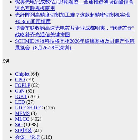
铌奥光电完成数亿元B轮融资，全速推进薄膜铌酸锂高
速光互联规模商用
光纤阵列高精度切割加工难？这款超精密切割机实现
±0.3μm间距精度
博泰车联收购高速光电芯片企业成都明夷，“软硬芯云”
战略补齐光通信关键拼图
SCHMID迅得科技将亮相2026年玻璃基板及封装产业链
展览会（8月26-28日深圳）
分类
Chiplet
(64)
CPO
(79)
FOPLP
(62)
GaN
(52)
IGBT
(701)
LED
(27)
LTCC/HTCC
(175)
MEMS
(3)
MLCC
(402)
SiC
(1,088)
SIP封装
(41)
会议、论坛
(116)