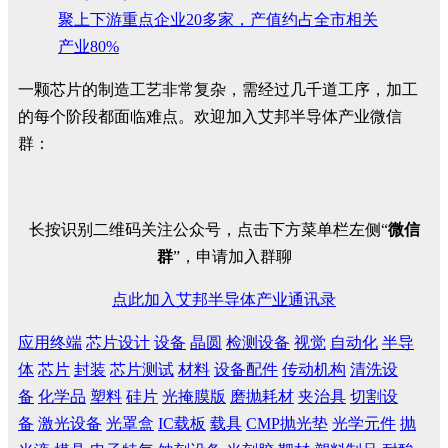
聚上下游重点企业20多家，产值约占全市相关
产业80%
一颗芯片的制造工艺非常复杂，需经过几千道工序，加工
的每个阶段都面临难点。欢迎加入艾邦半导体产业微信
群：
长按识别二维码关注公众号，点击下方菜单栏左侧“
微信
群
”，申请加入群聊
点此加入艾邦半导体产业通讯录
应用终端
芯片设计
设备
晶圆
检测设备
视觉
自动化
半导
体
芯片
封装
芯片测试
材料
设备配件
传动机构
清洗设
备
化学品
塑料
硅片
光掩膜版
磨抛耗材
夹治具
切割设
备
激光设备
光罩盒
IC载板
载具
CMP抛光垫
光学元件
抛