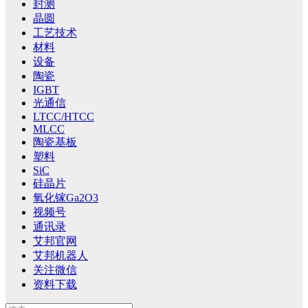
封测
晶圆
工艺技术
材料
设备
陶瓷
IGBT
光通信
LTCC/HTCC
MLCC
陶瓷基板
塑料
SiC
硅晶片
氧化镓Ga2O3
视频号
通讯录
艾邦官网
艾邦机器人
关注微信
资料下载