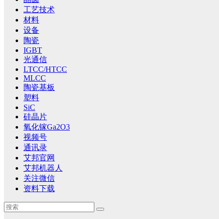
工艺技术
材料
设备
陶瓷
IGBT
光通信
LTCC/HTCC
MLCC
陶瓷基板
塑料
SiC
硅晶片
氧化镓Ga2O3
视频号
通讯录
艾邦官网
艾邦机器人
关注微信
资料下载