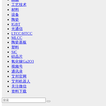
工艺技术
材料
设备
陶瓷
IGBT
光通信
LTCC/HTCC
MLCC
陶瓷基板
塑料
SiC
硅晶片
氧化镓Ga2O3
视频号
通讯录
艾邦官网
艾邦机器人
关注微信
资料下载