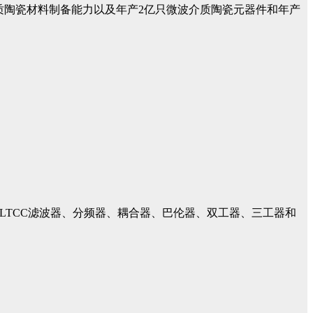
吨以上微波介质陶瓷材料制备能力以及年产2亿只微波介质陶瓷元器件和年产
术， LTCC滤波器、分频器、耦合器、巴伦器、双工器、三工器和