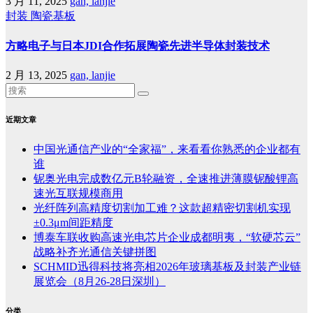
3 月 11, 2025
gan, lanjie
封装
陶瓷基板
方略电子与日本JDI合作拓展陶瓷先进半导体封装技术
2 月 13, 2025
gan, lanjie
近期文章
中国光通信产业的“全家福”，来看看你熟悉的企业都有
谁
铌奥光电完成数亿元B轮融资，全速推进薄膜铌酸锂高
速光互联规模商用
光纤阵列高精度切割加工难？这款超精密切割机实现
±0.3μm间距精度
博泰车联收购高速光电芯片企业成都明夷，“软硬芯云”
战略补齐光通信关键拼图
SCHMID迅得科技将亮相2026年玻璃基板及封装产业链
展览会（8月26-28日深圳）
分类