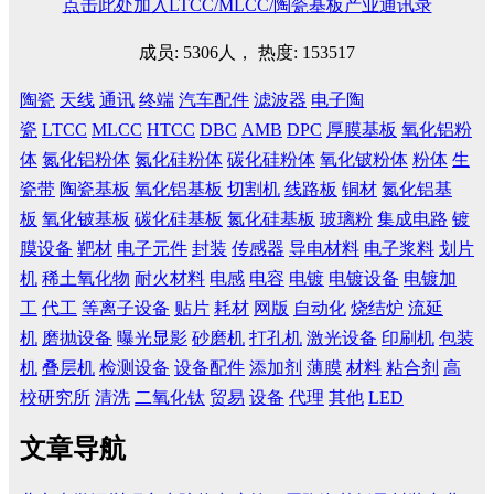
点击此处加入LTCC/MLCC/陶瓷基板产业通讯录
成员: 5306人， 热度: 153517
陶瓷
天线
通讯
终端
汽车配件
滤波器
电子陶
瓷
LTCC
MLCC
HTCC
DBC
AMB
DPC
厚膜基板
氧化铝粉
体
氮化铝粉体
氮化硅粉体
碳化硅粉体
氧化铍粉体
粉体
生
瓷带
陶瓷基板
氧化铝基板
切割机
线路板
铜材
氮化铝基
板
氧化铍基板
碳化硅基板
氮化硅基板
玻璃粉
集成电路
镀
膜设备
靶材
电子元件
封装
传感器
导电材料
电子浆料
划片
机
稀土氧化物
耐火材料
电感
电容
电镀
电镀设备
电镀加
工
代工
等离子设备
贴片
耗材
网版
自动化
烧结炉
流延
机
磨抛设备
曝光显影
砂磨机
打孔机
激光设备
印刷机
包装
机
叠层机
检测设备
设备配件
添加剂
薄膜
材料
粘合剂
高
校研究所
清洗
二氧化钛
贸易
设备
代理
其他
LED
文章导航