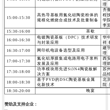
理
齐
高热导基板用氮化硅陶瓷粉体的
程
15:00-15:30
规模化燃烧合成技术及批量制备
学
李
茶歇
15:30-16:00
电镀陶瓷基板（DPC）技术研发
华
16:00-16:30
与封装应用
祥 
建
网印机电设备选型及应用
16:30-17:00
理
氮化铝厚膜集成电路用电子浆料
西
17:00-17:30
发展及应用
理
功率模块用先进Si3N4陶瓷板解
苏
17:30-18:00
决方案
品
基于PVD的DSC陶瓷基板金属
北
18:00-18:30
化新技术
院
晚宴
18:30-20:00
赞助及支持企业：