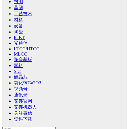
封测
晶圆
工艺技术
材料
设备
陶瓷
IGBT
光通信
LTCC/HTCC
MLCC
陶瓷基板
塑料
SiC
硅晶片
氧化镓Ga2O3
视频号
通讯录
艾邦官网
艾邦机器人
关注微信
资料下载