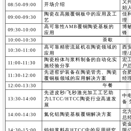
艾
开场介绍
08:50-09:00
始
陶瓷在高频覆铜板中的应用及工
佳
09:00-09:30
艺
理
高可靠性AMB覆铜陶瓷基板的
博
09:30-10:00
应用
锋
茶歇
10:00-10:30
高可靠精密流延机在陶瓷领域的
西
10:30-11:00
应用
理
陶瓷粉体与浆料制备的自动化实
宏
11:00-11:30
施经验分享
户
先进窑炉装备在陶瓷管壳、陶瓷
合
11:30-12:00
覆铜板领域的应用解决方案
经
午餐
12:00-13:30
先进皮秒/飞秒激光加工工艺助
中
13:30-14:00
力LTCC/HTCC陶瓷行业高速发
备
展
北
氮化铝陶瓷基板覆铜解决方案
14:00-14:30
总
瓷
14:30-15:00
钨钼浆料在HTCC中的应用研究
限