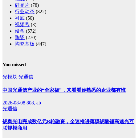
硅晶片
(78)
行业动态
(822)
衬底
(50)
视频号
(3)
设备
(572)
陶瓷
(270)
陶瓷基板
(447)
You missed
光模块
光通信
中国光通信产业的“全家福”，来看看你熟悉的企业都有谁
2026-08-08
808, ab
光通信
铌奥光电完成数亿元B轮融资，全速推进薄膜铌酸锂高速光互
联规模商用