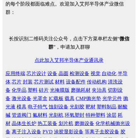
的每个阶段都面临难点。欢迎加入艾邦半导体产业微信
群：
长按识别二维码关注公众号，点击下方菜单栏左侧“
微信
群
”，申请加入群聊
点此加入艾邦半导体产业通讯录
应用终端
芯片设计
设备
晶圆
检测设备
视觉
自动化
半导
体
芯片
封装
芯片测试
材料
设备配件
传动机构
清洗设
备
化学品
塑料
硅片
光掩膜版
磨抛耗材
夹治具
切割设
备
激光设备
光罩盒
IC载板
载具
CMP抛光垫
光学元件
抛
光液
模具
电子特气
蚀刻设备
光刻胶
靶材
塑料制品
耐酸
碱
管道阀门
氟材料
光刻机
环氧塑封
特种塑料
涂层
耗
材
晶体生长炉
热工装备
划片机
磨抛设备
化学机械抛光设
备
离子注入设备
PVD
涂胶显影设备
等离子去胶设备
胶