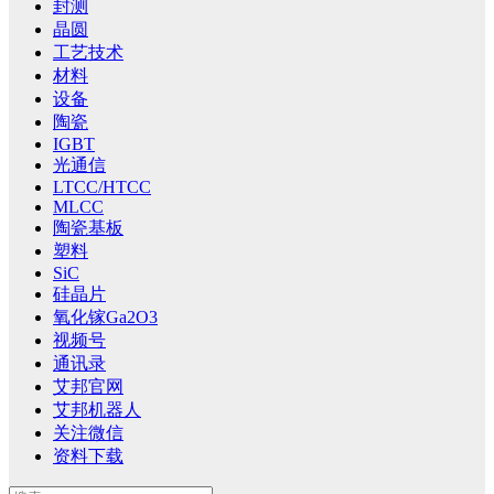
封测
晶圆
工艺技术
材料
设备
陶瓷
IGBT
光通信
LTCC/HTCC
MLCC
陶瓷基板
塑料
SiC
硅晶片
氧化镓Ga2O3
视频号
通讯录
艾邦官网
艾邦机器人
关注微信
资料下载