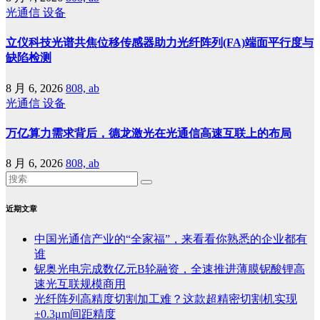
光通信
设备
立仪科技光谱共焦位移传感器助力光纤阵列(FA)端面平行度与
缺陷检测
8 月 6, 2026
808, ab
光通信
设备
万亿算力需求背后，德龙激光在光通信高速互联上的布局
8 月 6, 2026
808, ab
近期文章
中国光通信产业的“全家福”，来看看你熟悉的企业都有
谁
铌奥光电完成数亿元B轮融资，全速推进薄膜铌酸锂高
速光互联规模商用
光纤阵列高精度切割加工难？这款超精密切割机实现
±0.3μm间距精度