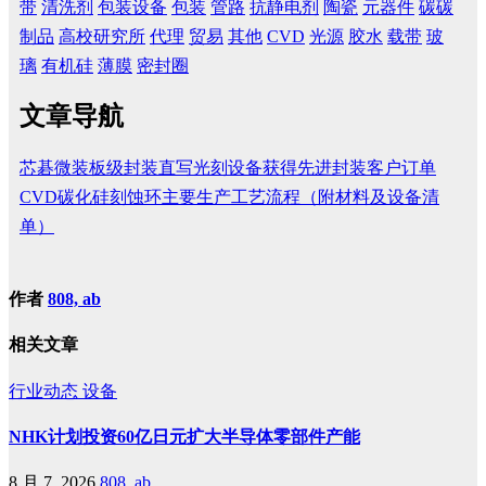
带
清洗剂
包装设备
包装
管路
抗静电剂
陶瓷
元器件
碳碳
制品
高校研究所
代理
贸易
其他
CVD
光源
胶水
载带
玻
璃
有机硅
薄膜
密封圈
文章导航
芯碁微装板级封装直写光刻设备获得先进封装客户订单
CVD碳化硅刻蚀环主要生产工艺流程（附材料及设备清
单）
作者
808, ab
相关文章
行业动态
设备
NHK计划投资60亿日元扩大半导体零部件产能
8 月 7, 2026
808, ab