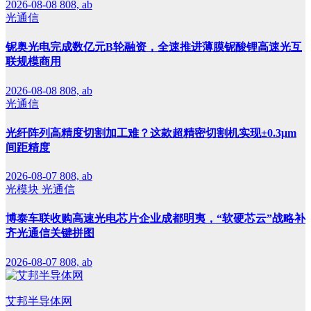
2026-08-08
808, ab
光通信
铌奥光电完成数亿元B轮融资，全速推进薄膜铌酸锂高速光互
联规模商用
2026-08-08
808, ab
光通信
光纤阵列高精度切割加工难？这款超精密切割机实现±0.3μm
间距精度
2026-08-07
808, ab
光模块
光通信
博泰车联收购高速光电芯片企业成都明夷，“软硬芯云”战略补
齐光通信关键拼图
2026-08-07
808, ab
艾邦半导体网