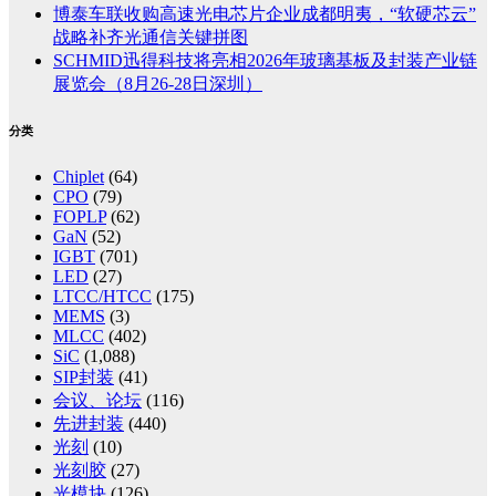
博泰车联收购高速光电芯片企业成都明夷，“软硬芯云”
战略补齐光通信关键拼图
SCHMID迅得科技将亮相2026年玻璃基板及封装产业链
展览会（8月26-28日深圳）
分类
Chiplet
(64)
CPO
(79)
FOPLP
(62)
GaN
(52)
IGBT
(701)
LED
(27)
LTCC/HTCC
(175)
MEMS
(3)
MLCC
(402)
SiC
(1,088)
SIP封装
(41)
会议、论坛
(116)
先进封装
(440)
光刻
(10)
光刻胶
(27)
光模块
(126)