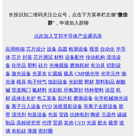
长按识别二维码关注公众号，点击下方菜单栏左侧“
微信
群
”，申请加入群聊
点此加入艾邦半导体产业通讯录
应用终端
芯片设计
设备
晶圆
检测设备
视觉
自动化
半导
体
芯片
封装
芯片测试
材料
设备配件
传动机构
清洗设
备
化学品
塑料
硅片
光掩膜版
磨抛耗材
夹治具
切割设
备
激光设备
光罩盒
IC载板
载具
CMP抛光垫
光学元件
抛
光液
模具
电子特气
蚀刻设备
光刻胶
靶材
塑料制品
耐酸
碱
管道阀门
氟材料
光刻机
环氧塑封
特种塑料
涂层
耗
材
晶体生长炉
热工装备
划片机
磨抛设备
化学机械抛光设
备
离子注入设备
PVD
涂胶显影设备
等离子去胶设备
胶
带
清洗剂
包装设备
包装
管路
抗静电剂
陶瓷
元器件
碳碳
制品
高校研究所
代理
贸易
其他
CVD
光源
胶水
载带
玻
璃
有机硅
薄膜
密封圈