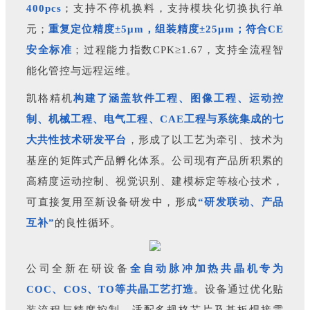
400pcs
；支持不停机换料，支持模块化切换执行单
元；
重复定位精度±5μm，组装精度±25μm；符合CE
安全标准
；过程能力指数CPK≥1.67，支持全流程智
能化管控与远程运维。
凯格精机
构建了涵盖软件工程、图像工程、运动控
制、机械工程、电气工程、CAE工程与系统集成的七
大共性技术研发平台
，形成了以工艺为牵引、技术为
基座的矩阵式产品孵化体系。公司现有产品所积累的
高精度运动控制、视觉识别、建模标定等核心技术，
可直接复用至新设备研发中，形成
“研发联动、产品
互补”
的良性循环。
公司全新在研设备
全自动脉冲加热共晶机
专为
COC、COS、TO等共晶工艺打造
。设备通过优化贴
装流程与精度控制，适配多规格芯片及基板焊接需