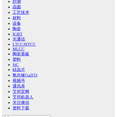
封测
晶圆
工艺技术
材料
设备
陶瓷
IGBT
光通信
LTCC/HTCC
MLCC
陶瓷基板
塑料
SiC
硅晶片
氧化镓Ga2O3
视频号
通讯录
艾邦官网
艾邦机器人
关注微信
资料下载