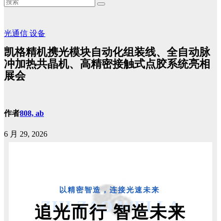
光通信
设备
凯格精机携光模块自动化组装线、全自动脉
冲加热共晶机、高精密接触式点胶系统亮相
展会
作者
808, ab
6 月 29, 2026
以精密智造，连接光速未来
ZHI ZAO WEI LA
追光而行 智造未来