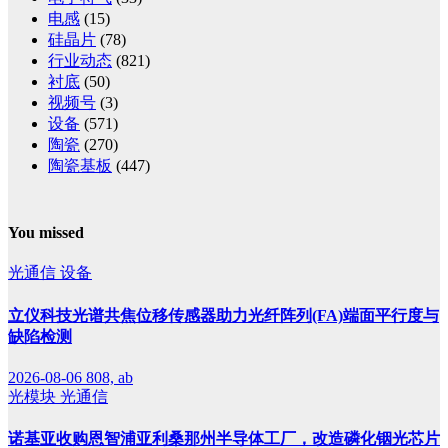
电感
(15)
硅晶片
(78)
行业动态
(821)
衬底
(50)
视频号
(3)
设备
(571)
陶瓷
(270)
陶瓷基板
(447)
You missed
光通信
设备
立仪科技光谱共焦位移传感器助力光纤阵列(FA)端面平行度与
缺陷检测
2026-08-06
808, ab
光模块
光通信
诺基亚收购恩智浦亚利桑那州半导体工厂，改造磷化铟光芯片