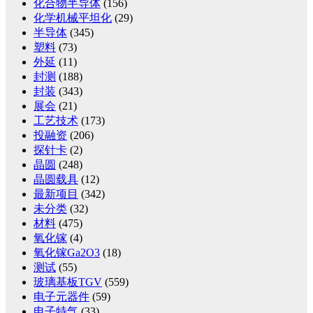
化合物半导体
(156)
化学机械平坦化
(29)
半导体
(345)
塑料
(73)
外延
(11)
封测
(188)
封装
(343)
展会
(21)
工艺技术
(173)
投融资
(206)
探针卡
(2)
晶圆
(248)
晶圆载具
(12)
最新项目
(342)
未分类
(32)
材料
(475)
氧化镓
(4)
氧化镓Ga2O3
(18)
测试
(55)
玻璃基板TGV
(559)
电子元器件
(59)
电子特气
(33)